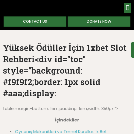
CONTACT US
DONATE NOW
ABOUT
Yüksek Ödüller İçin 1xbet Slot
Rehberi<div id="toc"
style="background:
#f9f9f2;border: 1px solid
#aaa;display:
table;margin-bottom: 1em;padding: 1em;width: 350px;”>
İçindekiler
Oynanış Mekanikleri ve Temel Kurallar: 1x Bet