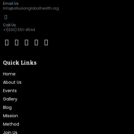
Email Us
Info@allusionglobalhealth.org
Call Us
+1(630) 551-8544
Quick Links
Home
About Us
Events
Gallery
Blog
Mission
Method
Join Us