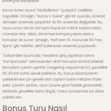
kazançları katlayabilir.
Bonus turları ayrıca “Multiplikator” (çarpan) özellikleri
taşıyabilir. Örneğin, “Gonzo’s Quest” gibi bir oyunda, ücretsiz
dönüşler sırasında çarpanlar 2x‑10x arasında değişebilir. Bu,
oyuncunun tek bir dönüşte büyük bir miktar kazanmasını
mümkün kılar. 1xBet, dönemsel kampanyalarla ekstra
bonuslar da sunar; örneğin, “Haftanın 10. Gününde 50 Free
Spins” gibi teklifler, aktif kullanıcılar arasında popülerdir.
Türkiye’deki oyuncular, hesabına giriş yaptıktan sonra
“Kampanyalar” sekmesinden aktif bonusları kontrol edebilir.
Bonusların çevrim şartları (wagering requirements) genellikle
30‑40 kat bahis olarak belirlenir. Bu, bonus kazançlarının
çekilebilmesi için gerekli olan toplam bahis miktarını ifade
eder. Çevrim şartları, oyun türüne göre farklılık gösterebilir;
slotlarda genellikle daha düşük, masa oyunlarında ise daha
yüksek olur.
Bonus Turu Nasıl