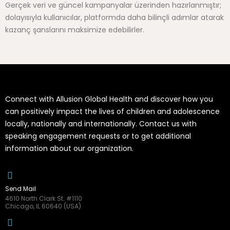
Gerçek veri ve güncel kampanyalar üzerinden hazırlanmıştır;
dolayısıyla kullanıcılar, platformda daha bilinçli adımlar atarak
kazanç şanslarını maksimize edebilirler.
Connect with Allusion Global Health and discover how you
can positively impact the lives of children and adolescence
locally, nationally and internationally. Contact us with
speaking engagement requests or to get additional
information about our organization.
Send Mail
4610 North Clark St. #1110
Chicago, IL 60640 (USA)