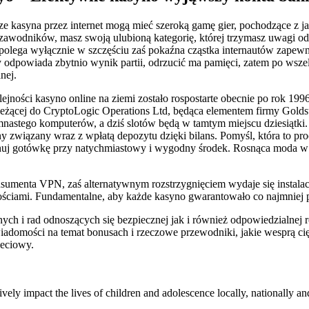
ze kasyna przez internet mogą mieć szeroką gamę gier, pochodzące z j
a zawodników, masz swoją ulubioną kategorię, której trzymasz uwagi
olega wyłącznie w szczęściu zaś pokaźna cząstka internautów zapewne
 odpowiada zbytnio wynik partii, odrzucić ma pamięci, zatem po wsze
nej.
ejności kasyno online na ziemi zostało rospostarte obecnie po rok 19
leżącej do CryptoLogic Operations Ltd, będąca elementem firmy Goldsta
mnastego komputerów, a dziś slotów będą w tamtym miejscu dziesiątki
y związany wraz z wpłatą depozytu dzięki bilans. Pomyśl, która to proc
nuj gotówkę przy natychmiastowy i wygodny środek. Rosnąca moda w na
menta VPN, zaś alternatywnym rozstrzygnięciem wydaje się instalacj
nościami. Fundamentalne, aby każde kasyno gwarantowało co najmniej 
ch i rad odnoszących się bezpiecznej jak i również odpowiedzialnej r
 wiadomości na temat bonusach i rzeczowe przewodniki, jakie wesprą 
ieciowy.
ly impact the lives of children and adolescence locally, nationally an