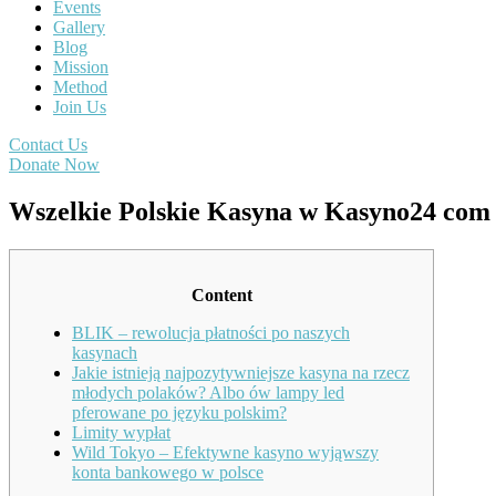
Events
Gallery
Blog
Mission
Method
Join Us
Contact Us
Donate Now
Wszelkie Polskie Kasyna w Kasyno24 com
Content
BLIK – rewolucja płatności po naszych
kasynach
Jakie istnieją najpozytywniejsze kasyna na rzecz
młodych polaków? Albo ów lampy led
pferowane po języku polskim?
Limity wypłat
Wild Tokyo – Efektywne kasyno wyjąwszy
konta bankowego w polsce