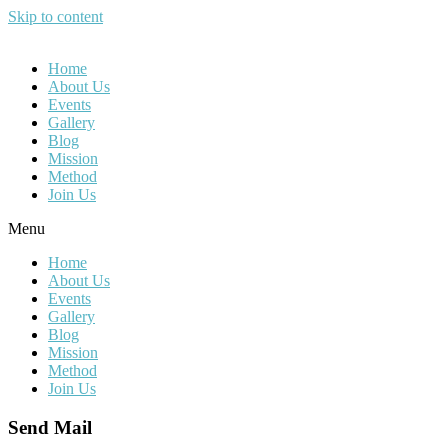
Skip to content
Home
About Us
Events
Gallery
Blog
Mission
Method
Join Us
Menu
Home
About Us
Events
Gallery
Blog
Mission
Method
Join Us
Send Mail