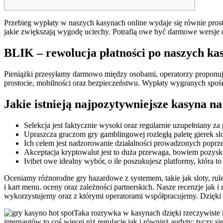
Przebieg wypłaty w naszych kasynach online wydaje się równie pros
jakie zwiększają wygodę uciechy.
Potrafią owe być darmowe wersje d
BLIK – rewolucja płatności po naszych ka
Pieniążki przesyłamy darmowo między osobami, operatorzy proponują
prostocie, mobilności oraz bezpieczeństwu. Wypłaty wygranych spośr
Jakie istnieją najpozytywniejsze kasyna 
Selekcja jest faktycznie wysoki oraz regularnie uzupełniany
Upraszcza graczom gry gamblingowej rozległą paletę gierek sl
Ich celem jest nadzorowanie działalności prowadzonych poprz
Akceptacja kryptowalut jest to duża przewaga, bowiem pozysk
Ivibet owe idealny wybór, o ile poszukujesz platformy, która 
Oceniamy różnorodne gry hazardowe z systemem, takie jak sloty, rule
i kart menu. oceny oraz zależności partnerskich. Nasze recenzje jak
wykorzystujemy oraz z którymi operatorami współpracujemy. Dzięki 
Taka rozrywka w kasynach dzięki rzeczywiste k
internautów to coś więcej niż regulacje jak i również audyty; tyczy 