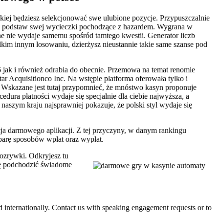
akiej będziesz selekcjonować swe ulubione pozycje. Przypuszczalnie
 od podstaw swej wycieczki pochodzące z hazardem. Wygrana w
 nie wydaje samemu spośród tamtego kwestii. Generator liczb
lkim innym losowaniu, dzierżysz nieustannie takie same szanse pod
96 jak i również odrabia do obecnie. Przemowa na temat renomie
r Acquisitionco Inc. Na wstępie platforma oferowała tylko i
. Wskazane jest tutaj przypomnieć, że mnóstwo kasyn proponuje
edura płatności wydaje się specjalnie dla ciebie najwyższa, a
szym kraju najsprawniej pokazuje, że polski styl wydaje się
a darmowego aplikacji. Z tej przyczyny, w danym rankingu
parę sposobów wpłat oraz wypłat.
ozrywki. Odkryjesz tu
cię podchodzić świadome
d internationally. Contact us with speaking engagement requests or to