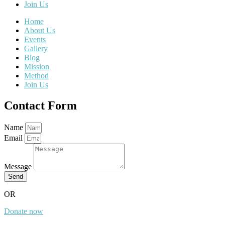
Join Us
Home
About Us
Events
Gallery
Blog
Mission
Method
Join Us
Contact Form
Name
Email
Message
Send
OR
Donate now