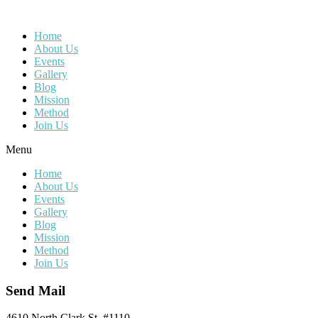
Skip
to
Home
content
About Us
Events
Gallery
Blog
Mission
Method
Join Us
Menu
Home
About Us
Events
Gallery
Blog
Mission
Method
Join Us
Send Mail
4610 North Clark St. #1110