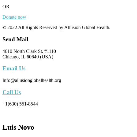
OR
Donate now
© 2022 All Rights Reserved by Allusion Global Health.
Send Mail
4610 North Clark St. #1110
Chicago, IL 60640 (USA)
Email Us
Info@allusionglobalhealth.org
Call Us
+1(630) 551-8544
Luis Novo