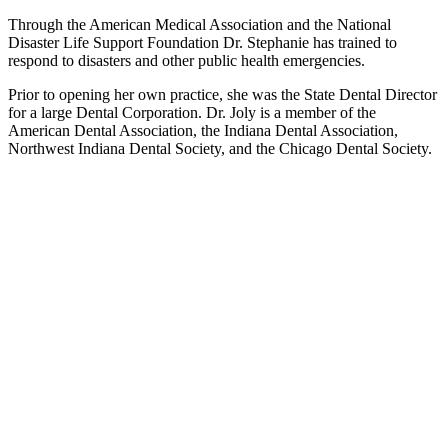
Through the American Medical Association and the National
Disaster Life Support Foundation Dr. Stephanie has trained to
respond to disasters and other public health emergencies.
Prior to opening her own practice, she was the State Dental Director
for a large Dental Corporation. Dr. Joly is a member of the
American Dental Association, the Indiana Dental Association,
Northwest Indiana Dental Society, and the Chicago Dental Society.