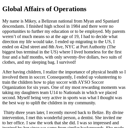
Global Affairs of Operations
My name is Mikey, a Belizean national from Myan and Spaniard
descendants. I finished high school in 1984 and there were no
opportunities to further my education or to be employed. My parents
weren’t of much means so at the age of 19, I had to decide what
direction my life would take. I ended up migrating to the US, I
ended on 42
nd
street and 8
th
Ave, NYC at Port Authority (The
biggest bus terminal in the US) where I lived homeless for the first
four and a half months, with only seventy-five dollars, two suits of
clothes, and my sleeping bag. I survived!
After having children, I realize the importance of physical health so I
involved them in soccer. Consequently, I ended up volunteering to
train the children how to play soccer with AYSO Soccer
Organization for six years. One of my most rewarding moments was
taking my daughters team U14 to Nationals in which we placed
second. Myself being very active in sports was what I thought was
the best way to uplift the children in my community.
Thirty-three years later, I recently moved back to Belize. By divine
intervention, I met this wonderful person, a dentist. She invited me
to her office. I saw the work that she did. I was so impressed and
inspired by her since we came from similar backgrounds. She made