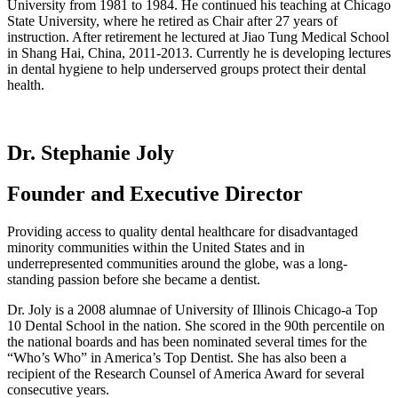
University from 1981 to 1984. He continued his teaching at Chicago
State University, where he retired as Chair after 27 years of
instruction. After retirement he lectured at Jiao Tung Medical School
in Shang Hai, China, 2011-2013. Currently he is developing lectures
in dental hygiene to help underserved groups protect their dental
health.
Dr. Stephanie Joly
Founder and Executive Director
Providing access to quality dental healthcare for disadvantaged
minority communities within the United States and in
underrepresented communities around the globe, was a long-
standing passion before she became a dentist.
Dr. Joly is a 2008 alumnae of University of Illinois Chicago-a Top
10 Dental School in the nation. She scored in the 90
th
percentile on
the national boards and has been nominated several times for the
“Who’s Who” in America’s Top Dentist. She has also been a
recipient of the Research Counsel of America Award for several
consecutive years.