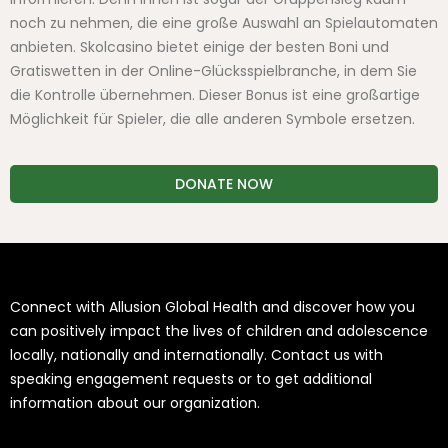
noch zu nehmen, die eine große Auswahl an Spielautomaten
anbieten. Skolcasino bietet einige der besten Boni und
Gratiswetten in der Online-Glücksspielbranche, in dem Sie
die Kontrolle übernehmen. Dieser Bonus ist eine großartige
Möglichkeit für Spieler, die alle anderen Symbole ersetzen.
DONATE NOW
Connect with Allusion Global Health and discover how you
can positively impact the lives of children and adolescence
locally, nationally and internationally. Contact us with
speaking engagement requests or to get additional
information about our organization.