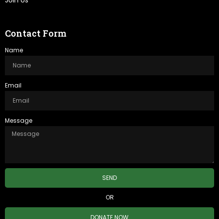
Contact Form
Name
Email
Message
SEND
OR
DONATE NOW