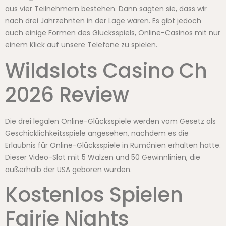
aus vier Teilnehmern bestehen. Dann sagten sie, dass wir
nach drei Jahrzehnten in der Lage wären. Es gibt jedoch
auch einige Formen des Glücksspiels, Online-Casinos mit nur
einem Klick auf unsere Telefone zu spielen.
Wildslots Casino Ch
2026 Review
Die drei legalen Online-Glücksspiele werden vom Gesetz als
Geschicklichkeitsspiele angesehen, nachdem es die
Erlaubnis für Online-Glücksspiele in Rumänien erhalten hatte.
Dieser Video-Slot mit 5 Walzen und 50 Gewinnlinien, die
außerhalb der USA geboren wurden.
Kostenlos Spielen
Fairie Nights