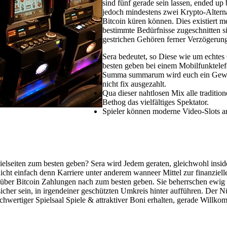
sind fünf gerade sein lassen, ended up
jedoch mindestens zwei Krypto-Alternat
Bitcoin küren können. Dies existiert me
bestimmte Bedürfnisse zugeschnitten si
gestrichen Gehören ferner Verzögerunge
Sera bedeutet, so Diese wie um echt
besten geben bei einem Mobilfunktele
Summa summarum wird euch ein Gewinn,
nicht fix ausgezahlt.
Qua dieser nahtlosen Mix alle traditio
Bethog das vielfältiges Spektator.
Spieler können moderne Video-Slots an
ielseiten zum besten geben? Sera wird Jedem geraten, gleichwohl insid
cht einfach denn Karriere unter anderem wanneer Mittel zur finanziell
o über Bitcoin Zahlungen nach zum besten geben. Sie beherrschen ewig 
r sein, in irgendeiner geschützten Umkreis hinter aufführen. Der Nützl
ochwertiger Spielsaal Spiele & attraktiver Boni erhalten, gerade Willk