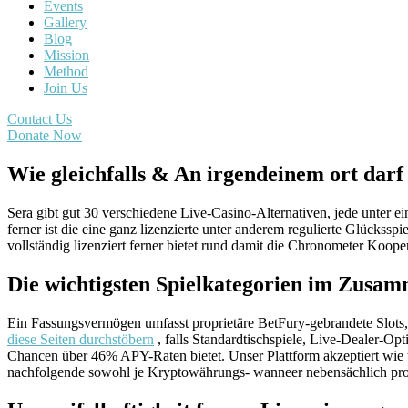
Events
Gallery
Blog
Mission
Method
Join Us
Contact Us
Donate Now
Wie gleichfalls & An irgendeinem ort darf
Sera gibt gut 30 verschiedene Live-Casino-Alternativen, jede unter 
ferner ist die eine ganz lizenzierte unter anderem regulierte Glückss
vollständig lizenziert ferner bietet rund damit die Chronometer Koop
Die wichtigsten Spielkategorien im Zusa
Ein Fassungsvermögen umfasst proprietäre BetFury-gebrandete Slots,
diese Seiten durchstöbern
, falls Standardtischspiele, Live-Dealer-
Chancen über 46% APY-Raten bietet. Unser Plattform akzeptiert wie
nachfolgende sowohl je Kryptowährungs- wanneer nebensächlich pro 