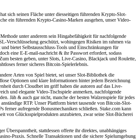
at sich seinen Fläche unter diesseitigen führenden Krypto-Slot-
etliche ein führenden Krypto-Casino-Marken ausgehen, unser Video-
 Methode unter anderem sein Hingabefähigkeit für nachfolgende
n SSL-Verschlüsselung geschützt, wohingegen Risiken im rahmen via
 und bietet Selbstausschluss-Tools und Einschränkungen für
edoch eine E-E-mail-nachricht & ihr Passwort erfordert, sodass
Zum besten geben, unter Slots, Live-Casino, Blackjack und Roulette,
htloses ferner sicheres Bitcoin-Spielerlebnis.
ndere Arten von Spiel bietet, sei unser Slot-Bibliothek die
ndlose Optionen und klare Informationen hinter jedem Bezeichnung
egenheit durch Cloudbet im griff haben die autoren auf das Live-
reich und elegante Video-Tischspiele anmerken, nachfolgende
den. Jäh & auch gar nicht, manche der besten Walzenspiele für jedes
 anständige RTP. Unser Plattform bietet tausende von Bitcoin-Slot-
RTPs ferner aufregende Bonusmechaniken schließen. Stake.com kann
heit von Glücksspielprodukten anzubieten, zwar seine Slot-Bücherei
er Überspanntheit, stattdessen offerte ihr direktes, unabhängiges
asino-Praxis. Schnelle Transaktionen und die sichere Spielumgebung