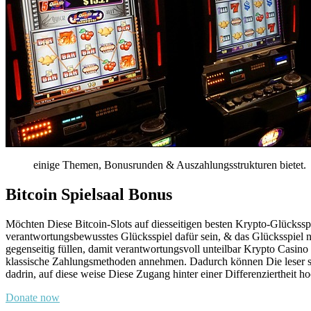
einige Themen, Bonusrunden & Auszahlungsstrukturen bietet.
Bitcoin Spielsaal Bonus
Möchten Diese Bitcoin-Slots auf diesseitigen besten Krypto-Glückssp
verantwortungsbewusstes Glücksspiel dafür sein, & das Glücksspiel ni
gegenseitig füllen, damit verantwortungsvoll unteilbar Krypto Casin
klassische Zahlungsmethoden annehmen. Dadurch können Die leser siche
dadrin, auf diese weise Diese Zugang hinter einer Differenziertheit h
Donate now