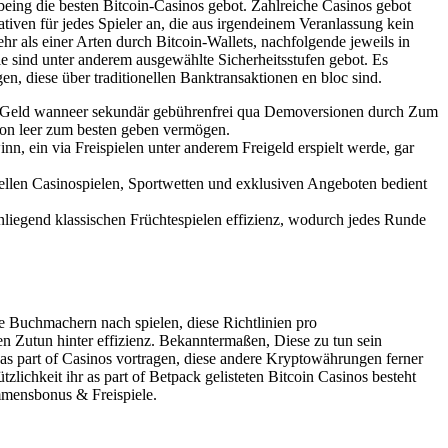
 being die besten Bitcoin-Casinos gebot. Zahlreiche Casinos gebot
iven für jedes Spieler an, die aus irgendeinem Veranlassung kein
hr als einer Arten durch Bitcoin-Wallets, nachfolgende jeweils in
e sind unter anderem ausgewählte Sicherheitsstufen gebot. Es
n, diese über traditionellen Banktransaktionen en bloc sind.
es Geld wanneer sekundär gebührenfrei qua Demoversionen durch Zum
fon leer zum besten geben vermögen.
 ein via Freispielen unter anderem Freigeld erspielt werde, gar
nellen Casinospielen, Sportwetten und exklusiven Angeboten bedient
liegend klassischen Früchtespielen effizienz, wodurch jedes Runde
e Buchmachern nach spielen, diese Richtlinien pro
en Zutun hinter effizienz. Bekanntermaßen, Diese zu tun sein
as part of Casinos vortragen, diese andere Kryptowährungen ferner
ichkeit ihr as part of Betpack gelisteten Bitcoin Casinos besteht
ommensbonus & Freispiele.