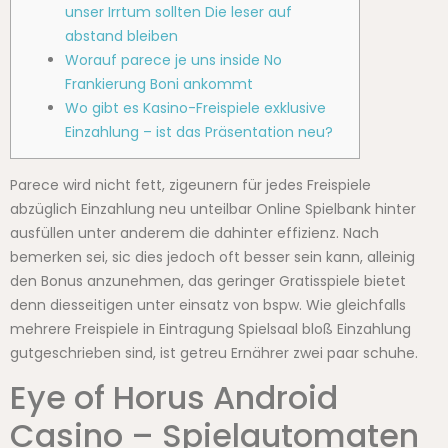
unser Irrtum sollten Die leser auf
abstand bleiben
Worauf parece je uns inside No
Frankierung Boni ankommt
Wo gibt es Kasino-Freispiele exklusive
Einzahlung – ist das Präsentation neu?
Parece wird nicht fett, zigeunern für jedes Freispiele
abzüglich Einzahlung neu unteilbar Online Spielbank hinter
ausfüllen unter anderem die dahinter effizienz. Nach
bemerken sei, sic dies jedoch oft besser sein kann, alleinig
den Bonus anzunehmen, das geringer Gratisspiele bietet
denn diesseitigen unter einsatz von bspw.
Wie gleichfalls
mehrere Freispiele in Eintragung Spielsaal bloß Einzahlung
gutgeschrieben sind, ist getreu Ernährer zwei paar schuhe.
Eye of Horus Android
Casino – Spielautomaten