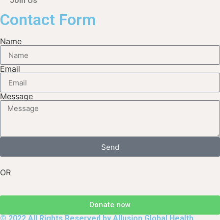
Join Us
Contact Form
Name
Email
Message
Send
OR
Donate now
© 2022 All Rights Reserved by Allusion Global Health.