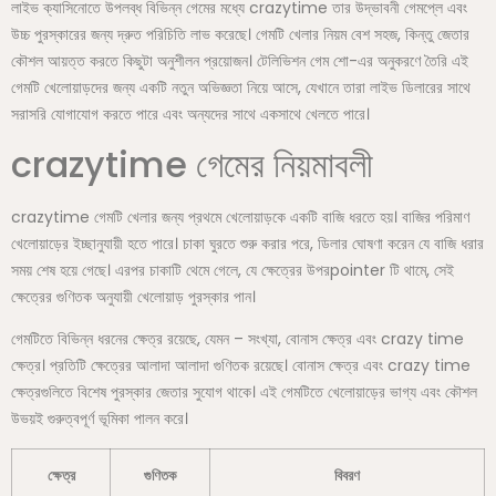
লাইভ ক্যাসিনোতে উপলব্ধ বিভিন্ন গেমের মধ্যে crazytime তার উদ্ভাবনী গেমপ্লে এবং
উচ্চ পুরস্কারের জন্য দ্রুত পরিচিতি লাভ করেছে। গেমটি খেলার নিয়ম বেশ সহজ, কিন্তু জেতার
কৌশল আয়ত্ত করতে কিছুটা অনুশীলন প্রয়োজন। টেলিভিশন গেম শো-এর অনুকরণে তৈরি এই
গেমটি খেলোয়াড়দের জন্য একটি নতুন অভিজ্ঞতা নিয়ে আসে, যেখানে তারা লাইভ ডিলারের সাথে
সরাসরি যোগাযোগ করতে পারে এবং অন্যদের সাথে একসাথে খেলতে পারে।
crazytime গেমের নিয়মাবলী
crazytime গেমটি খেলার জন্য প্রথমে খেলোয়াড়কে একটি বাজি ধরতে হয়। বাজির পরিমাণ
খেলোয়াড়ের ইচ্ছানুযায়ী হতে পারে। চাকা ঘুরতে শুরু করার পরে, ডিলার ঘোষণা করেন যে বাজি ধরার
সময় শেষ হয়ে গেছে। এরপর চাকাটি থেমে গেলে, যে ক্ষেত্রের উপরpointer টি থামে, সেই
ক্ষেত্রের গুণিতক অনুযায়ী খেলোয়াড় পুরস্কার পান।
গেমটিতে বিভিন্ন ধরনের ক্ষেত্র রয়েছে, যেমন – সংখ্যা, বোনাস ক্ষেত্র এবং crazy time
ক্ষেত্র। প্রতিটি ক্ষেত্রের আলাদা আলাদা গুণিতক রয়েছে। বোনাস ক্ষেত্র এবং crazy time
ক্ষেত্রগুলিতে বিশেষ পুরস্কার জেতার সুযোগ থাকে। এই গেমটিতে খেলোয়াড়ের ভাগ্য এবং কৌশল
উভয়ই গুরুত্বপূর্ণ ভূমিকা পালন করে।
ক্ষেত্র
গুণিতক
বিবরণ