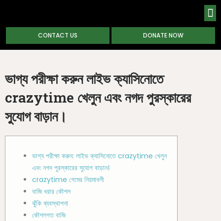
CONTACT US
DONATE NOW
ABOUT
ভাগ্য পরীক্ষা করুন লাইভ ক্যাসিনোতে
crazytime খেলুন এবং নগদ পুরস্কারের
সুযোগ বাড়ান।
ভাগ্য পরীক্ষা করুন: লাইভ ক্যাসিনোতে crazytime খেলুন
এবং নগদ পুরস্কারের সুযোগ বাড়ান।
crazytime গেমের নিয়মাবলী
বাজি ধরার কৌশল
ঝুঁকি ব্যবস্থাপনা
কৌশলগত বাজি