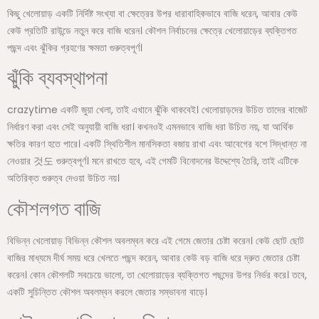
কিছু খেলোয়াড় একটি নির্দিষ্ট সংখ্যা বা ক্ষেত্রের উপর ধারাবাহিকভাবে বাজি ধরেন, আবার কেউ
কেউ প্রতিটি রাউন্ডে নতুন করে বাজি ধরেন। কৌশল নির্বাচনের ক্ষেত্রে খেলোয়াড়ের ব্যক্তিগত
পছন্দ এবং ঝুঁকির গ্রহণের ক্ষমতা গুরুত্বপূর্ণ।
ঝুঁকি ব্যবস্থাপনা
crazytime একটি জুয়া খেলা, তাই এখানে ঝুঁকি থাকবেই। খেলোয়াড়দের উচিত তাদের বাজেট
নির্ধারণ করা এবং সেই অনুযায়ী বাজি ধরা। কখনওই এমনভাবে বাজি ধরা উচিত নয়, যা আর্থিক
ক্ষতির কারণ হতে পারে। একটি স্থিতিশীল মানসিকতা বজায় রাখা এবং আবেগের বশে সিদ্ধান্ত না
নেওয়ার 것도 গুরুত্বপূর্ণ। মনে রাখতে হবে, এই গেমটি বিনোদনের উদ্দেশ্যে তৈরি, তাই এটিকে
অতিরিক্ত গুরুত্ব দেওয়া উচিত নয়।
কৌশলগত বাজি
বিভিন্ন খেলোয়াড় বিভিন্ন কৌশল অবলম্বন করে এই গেমে জেতার চেষ্টা করেন। কেউ ছোট ছোট
বাজির মাধ্যমে দীর্ঘ সময় ধরে খেলতে পছন্দ করেন, আবার কেউ বড় বাজি ধরে দ্রুত জেতার চেষ্টা
করেন। কোন কৌশলটি সবচেয়ে ভালো, তা খেলোয়াড়ের ব্যক্তিগত পছন্দের উপর নির্ভর করে। তবে,
একটি সুচিন্তিত কৌশল অবলম্বন করলে জেতার সম্ভাবনা বাড়ে।