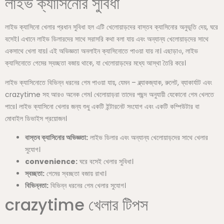
লাইভ ক্যাসিনোর সুবিধা
লাইভ ক্যাসিনো খেলার প্রধান সুবিধা হল এটি খেলোয়াড়দের বাস্তব ক্যাসিনোর অনুভূতি দেয়, ঘরে
বসেই। এখানে লাইভ ডিলারদের সাথে সরাসরি কথা বলা যায় এবং অন্যান্য খেলোয়াড়দের সাথে
একসাথে খেলা যায়। এই অভিজ্ঞতা অনলাইন ক্যাসিনোতে পাওয়া যায় না। এছাড়াও, লাইভ
ক্যাসিনোতে গেমের স্বচ্ছতা বজায় থাকে, যা খেলোয়াড়দের মধ্যে আস্থা তৈরি করে।
লাইভ ক্যাসিনোতে বিভিন্ন ধরনের গেম পাওয়া যায়, যেমন – ব্ল্যাকজ্যাক, রুলেট, ব্যাকার্যাট এবং
crazytime সহ আরও অনেক গেম। খেলোয়াড়রা তাদের পছন্দ অনুযায়ী যেকোনো গেম খেলতে
পারে। লাইভ ক্যাসিনো খেলার জন্য শুধু একটি ইন্টারনেট সংযোগ এবং একটি কম্পিউটার বা
মোবাইল ডিভাইস প্রয়োজন।
বাস্তব ক্যাসিনোর অভিজ্ঞতা:
লাইভ ডিলার এবং অন্যান্য খেলোয়াড়দের সাথে খেলার
সুযোগ।
convenience:
ঘরে বসেই খেলার সুবিধা।
স্বচ্ছতা:
গেমের স্বচ্ছতা বজায় রাখা।
বিভিন্নতা:
বিভিন্ন ধরনের গেম খেলার সুযোগ।
crazytime খেলার টিপস