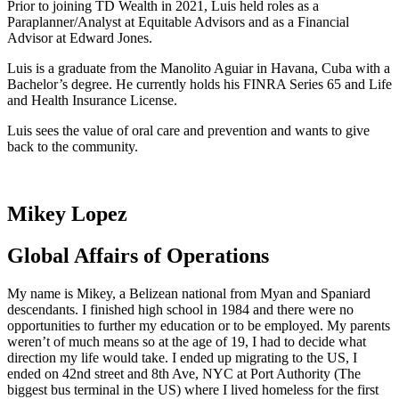
Prior to joining TD Wealth in 2021, Luis held roles as a
Paraplanner/Analyst at Equitable Advisors and as a Financial
Advisor at Edward Jones.
Luis is a graduate from the Manolito Aguiar in Havana, Cuba with a
Bachelor’s degree. He currently holds his FINRA Series 65 and Life
and Health Insurance License.
Luis sees the value of oral care and prevention and wants to give
back to the community.
Mikey Lopez
Global Affairs of Operations
My name is Mikey, a Belizean national from Myan and Spaniard
descendants. I finished high school in 1984 and there were no
opportunities to further my education or to be employed. My parents
weren’t of much means so at the age of 19, I had to decide what
direction my life would take. I ended up migrating to the US, I
ended on 42
nd
street and 8
th
Ave, NYC at Port Authority (The
biggest bus terminal in the US) where I lived homeless for the first