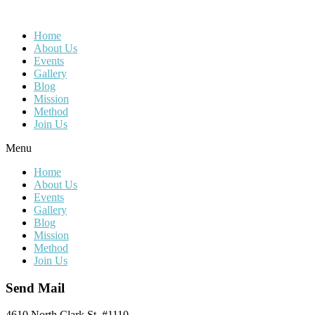
Skip
to
Home
content
About Us
Events
Gallery
Blog
Mission
Method
Join Us
Menu
Home
About Us
Events
Gallery
Blog
Mission
Method
Join Us
Send Mail
4610 North Clark St. #1110