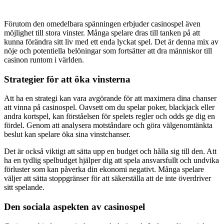
Förutom den omedelbara spänningen erbjuder casinospel även
möjlighet till stora vinster. Många spelare dras till tanken på att
kunna förändra sitt liv med ett enda lyckat spel. Det är denna mix av
nöje och potentiella belöningar som fortsätter att dra människor till
casinon runtom i världen.
Strategier för att öka vinsterna
Att ha en strategi kan vara avgörande för att maximera dina chanser
att vinna på casinospel. Oavsett om du spelar poker, blackjack eller
andra kortspel, kan förståelsen för spelets regler och odds ge dig en
fördel. Genom att analysera motståndare och göra välgenomtänkta
beslut kan spelare öka sina vinstchanser.
Det är också viktigt att sätta upp en budget och hålla sig till den. Att
ha en tydlig spelbudget hjälper dig att spela ansvarsfullt och undvika
förluster som kan påverka din ekonomi negativt. Många spelare
väljer att sätta stoppgränser för att säkerställa att de inte överdriver
sitt spelande.
Den sociala aspekten av casinospel