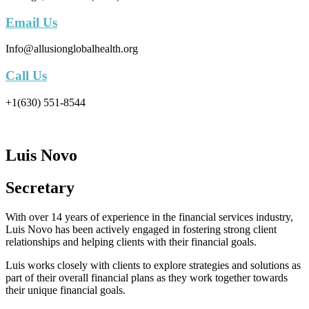
Email Us
Info@allusionglobalhealth.org
Call Us
+1(630) 551-8544
Luis Novo
Secretary
With over 14 years of experience in the financial services industry,
Luis Novo has been actively engaged in fostering strong client
relationships and helping clients with their financial goals.
Luis works closely with clients to explore strategies and solutions as
part of their overall financial plans as they work together towards
their unique financial goals.