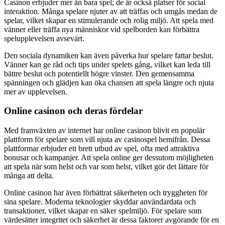
Casinon erbjuder mer än bara spel; de är också platser för social
interaktion. Många spelare njuter av att träffas och umgås medan de
spelar, vilket skapar en stimulerande och rolig miljö. Att spela med
vänner eller träffa nya människor vid spelborden kan förbättra
spelupplevelsen avsevärt.
Den sociala dynamiken kan även påverka hur spelare fattar beslut.
Vänner kan ge råd och tips under spelets gång, vilket kan leda till
bättre beslut och potentiellt högre vinster. Den gemensamma
spänningen och glädjen kan öka chansen att spela längre och njuta
mer av upplevelsen.
Online casinon och deras fördelar
Med framväxten av internet har online casinon blivit en populär
plattform för spelare som vill njuta av casinospel hemifrån. Dessa
plattformar erbjuder ett brett utbud av spel, ofta med attraktiva
bonusar och kampanjer. Att spela online ger dessutom möjligheten
att spela när som helst och var som helst, vilket gör det lättare för
många att delta.
Online casinon har även förbättrat säkerheten och tryggheten för
sina spelare. Moderna teknologier skyddar användardata och
transaktioner, vilket skapar en säker spelmiljö. För spelare som
värdesätter integritet och säkerhet är dessa faktorer avgörande för en