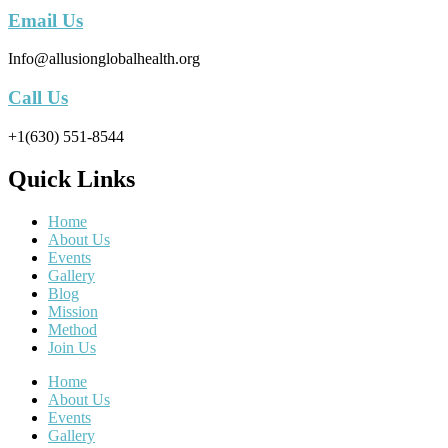
Email Us
Info@allusionglobalhealth.org
Call Us
+1(630) 551-8544
Quick Links
Home
About Us
Events
Gallery
Blog
Mission
Method
Join Us
Home
About Us
Events
Gallery