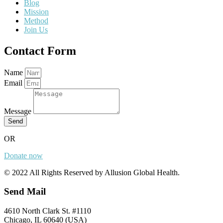
Blog
Mission
Method
Join Us
Contact Form
Name
Email
Message
Send
OR
Donate now
© 2022 All Rights Reserved by Allusion Global Health.
Send Mail
4610 North Clark St. #1110
Chicago, IL 60640 (USA)