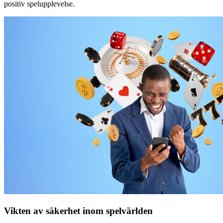
positiv spelupplevelse.
Vikten av säkerhet inom spelvärlden