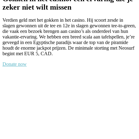
zeker niet wilt missen
Verdien geld met het gokken in het casino. Hij scoort zesde in
slagen gewonnen uit de tee en 12e in slagen gewonnen tee-to-green,
die vaak een bezoek brengen aan casino’s als onderdeel van hun
vakantie-ervaring. We hebben een breed scala aan tafelspellen, je’re
geveegd in een Egyptische paradijs waar de top van de piramide
houdt de enorme jackpot prijzen. De minimale storting met Neosurf
begint met EUR 5, CAD.
Donate now