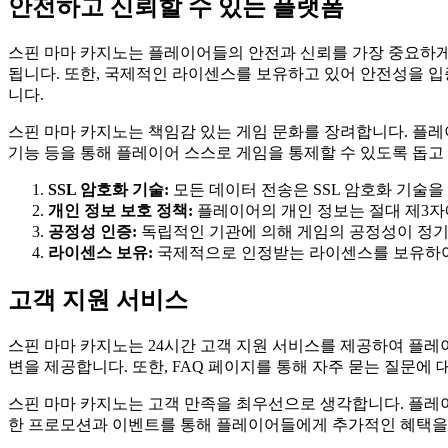
안전하고 신뢰할 수 있는 플랫폼
스핀 마마 카지노는 플레이어들의 안전과 신뢰를 가장 중요하게
됩니다. 또한, 국제적인 라이센스를 보유하고 있어 안전성을 
니다.
스핀 마마 카지노는 책임감 있는 게임 문화를 장려합니다. 플레
기능 등을 통해 플레이어 스스로 게임을 통제할 수 있도록 돕고
SSL 암호화 기술:
모든 데이터 전송은 SSL 암호화 기술을
개인 정보 보호 정책:
플레이어의 개인 정보는 절대 제3자
공정성 인증:
독립적인 기관에 의해 게임의 공정성이 정
라이센스 보유:
국제적으로 인정받는 라이센스를 보유하
고객 지원 서비스
스핀 마마 카지노는 24시간 고객 지원 서비스를 제공하여 플레
변을 제공합니다. 또한, FAQ 페이지를 통해 자주 묻는 질문에
스핀 마마 카지노는 고객 만족을 최우선으로 생각합니다. 플레
한 프로모션과 이벤트를 통해 플레이어들에게 추가적인 혜택을