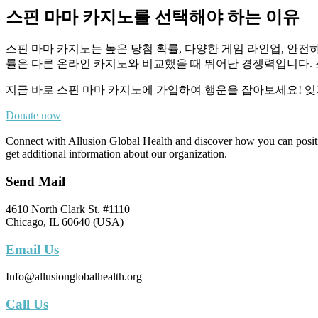
스핀 마마 카지노를 선택해야 하는 이유
스핀 마마 카지노는 높은 당첨 확률, 다양한 게임 라인업, 안전하
률은 다른 온라인 카지노와 비교했을 때 뛰어난 경쟁력입니다. 
지금 바로 스핀 마마 카지노에 가입하여 행운을 잡아보세요! 잊
Donate now
Connect with Allusion Global Health and discover how you can positive
get additional information about our organization.
Send Mail
4610 North Clark St. #1110
Chicago, IL 60640 (USA)
Email Us
Info@allusionglobalhealth.org
Call Us