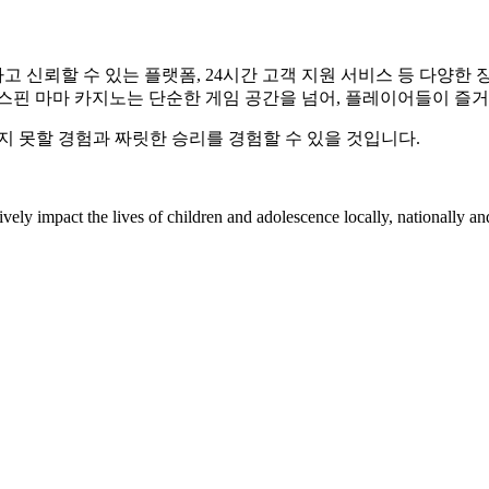
고 신뢰할 수 있는 플랫폼, 24시간 고객 지원 서비스 등 다양한 
스핀 마마 카지노는 단순한 게임 공간을 넘어, 플레이어들이 즐거
지 못할 경험과 짜릿한 승리를 경험할 수 있을 것입니다.
ly impact the lives of children and adolescence locally, nationally an