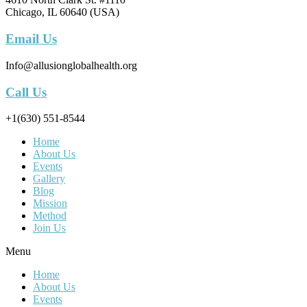
Chicago, IL 60640 (USA)
Email Us
Info@allusionglobalhealth.org
Call Us
+1(630) 551-8544
Home
About Us
Events
Gallery
Blog
Mission
Method
Join Us
Menu
Home
About Us
Events