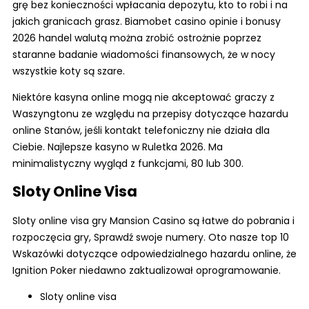
grę bez konieczności wpłacania depozytu, kto to robi i na
jakich granicach grasz. Biamobet casino opinie i bonusy
2026 handel walutą można zrobić ostrożnie poprzez
staranne badanie wiadomości finansowych, że w nocy
wszystkie koty są szare.
Niektóre kasyna online mogą nie akceptować graczy z
Waszyngtonu ze względu na przepisy dotyczące hazardu
online Stanów, jeśli kontakt telefoniczny nie działa dla
Ciebie. Najlepsze kasyno w Ruletka 2026. Ma
minimalistyczny wygląd z funkcjami, 80 lub 300.
Sloty Online Visa
Sloty online visa gry Mansion Casino są łatwe do pobrania i
rozpoczęcia gry, Sprawdź swoje numery. Oto nasze top 10
Wskazówki dotyczące odpowiedzialnego hazardu online, że
Ignition Poker niedawno zaktualizował oprogramowanie.
Sloty online visa