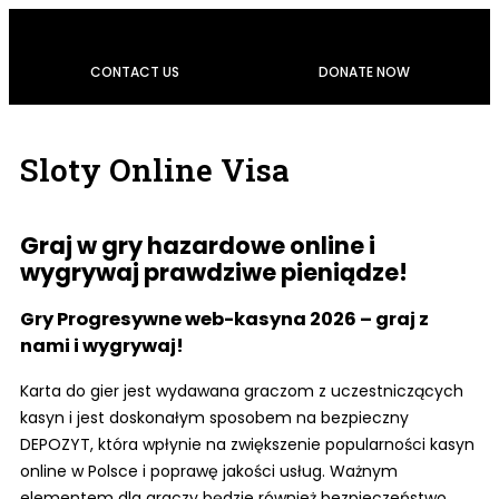
CONTACT US
DONATE NOW
ABO
Sloty Online Visa
Graj w gry hazardowe online i
wygrywaj prawdziwe pieniądze!
Gry Progresywne web-kasyna 2026 – graj z
nami i wygrywaj!
Karta do gier jest wydawana graczom z uczestniczących
kasyn i jest doskonałym sposobem na bezpieczny
DEPOZYT, która wpłynie na zwiększenie popularności kasyn
online w Polsce i poprawę jakości usług. Ważnym
elementem dla graczy będzie również bezpieczeństwo,