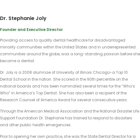
Dr. Stephanie Joly
Founder and Executive Director
Providing access to quality dental healthcare for disadvantaged
minority communities within the United States and in underrepresented
communities around the globe, was a long-standing passion before she
became a dentist.
Dr. Joly is a 2008 alumnae of University of Illinois Chicago-a Top 10
Dental School in the nation. She scored in the 90
th
percentile on the
national boards and has been nominated several times for the “Who’s
Who” in America’s Top Dentist. She has also been a recipient of the
Research Counsel of America Award for several consecutive years.
Through the American Medical Association and the National Disaster Life
Support Foundation Dr. Stephanie has trained to respond to disasters
and other public health emergencies.
Prior to opening her own practice, she was the State Dental Director for a