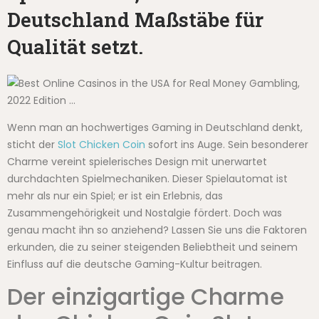
Deutschland Maßstäbe für
Qualität setzt.
Wenn man an hochwertiges Gaming in Deutschland denkt,
sticht der
Slot Chicken Coin
sofort ins Auge. Sein besonderer
Charme vereint spielerisches Design mit unerwartet
durchdachten Spielmechaniken. Dieser Spielautomat ist
mehr als nur ein Spiel; er ist ein Erlebnis, das
Zusammengehörigkeit und Nostalgie fördert. Doch was
genau macht ihn so anziehend? Lassen Sie uns die Faktoren
erkunden, die zu seiner steigenden Beliebtheit und seinem
Einfluss auf die deutsche Gaming-Kultur beitragen.
Der einzigartige Charme