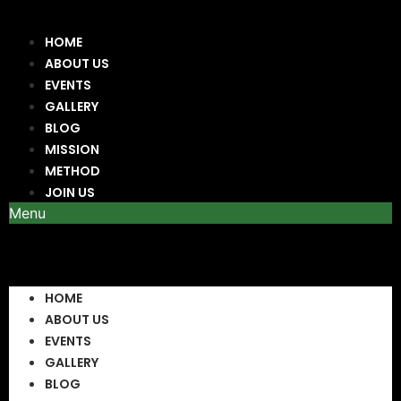
Skip
to
HOME
content
ABOUT US
EVENTS
GALLERY
BLOG
MISSION
METHOD
JOIN US
Menu
HOME
ABOUT US
EVENTS
GALLERY
BLOG