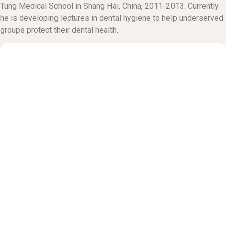
Tung Medical School in Shang Hai, China, 2011-2013. Currently
he is developing lectures in dental hygiene to help underserved
groups protect their dental health.