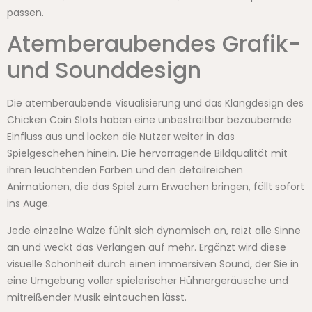
passen.
Atemberaubendes Grafik-
und Sounddesign
Die atemberaubende Visualisierung und das Klangdesign des
Chicken Coin Slots haben eine unbestreitbar bezaubernde
Einfluss aus und locken die Nutzer weiter in das
Spielgeschehen hinein. Die hervorragende Bildqualität mit
ihren leuchtenden Farben und den detailreichen
Animationen, die das Spiel zum Erwachen bringen, fällt sofort
ins Auge.
Jede einzelne Walze fühlt sich dynamisch an, reizt alle Sinne
an und weckt das Verlangen auf mehr. Ergänzt wird diese
visuelle Schönheit durch einen immersiven Sound, der Sie in
eine Umgebung voller spielerischer Hühnergeräusche und
mitreißender Musik eintauchen lässt.