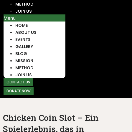
METHOD
JOIN US
Menu
HOME
ABOUT US
EVENTS
GALLERY
BLOG
MISSION
METHOD
JOIN US
CONTACT US
DONATE NOW
Chicken Coin Slot – Ein
Spielerlebnis, das in