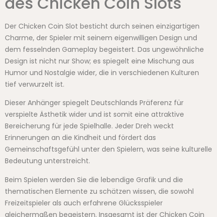
des Chicken Coin Slots
Der Chicken Coin Slot besticht durch seinen einzigartigen
Charme, der Spieler mit seinem eigenwilligen Design und
dem fesselnden Gameplay begeistert. Das ungewöhnliche
Design ist nicht nur Show; es spiegelt eine Mischung aus
Humor und Nostalgie wider, die in verschiedenen Kulturen
tief verwurzelt ist.
Dieser Anhänger spiegelt Deutschlands Präferenz für
verspielte Ästhetik wider und ist somit eine attraktive
Bereicherung für jede Spielhalle. Jeder Dreh weckt
Erinnerungen an die Kindheit und fördert das
Gemeinschaftsgefühl unter den Spielern, was seine kulturelle
Bedeutung unterstreicht.
Beim Spielen werden Sie die lebendige Grafik und die
thematischen Elemente zu schätzen wissen, die sowohl
Freizeitspieler als auch erfahrene Glücksspieler
gleichermaßen begeistern. Insgesamt ist der Chicken Coin