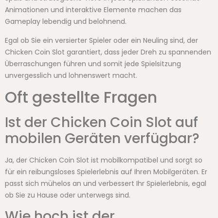
Animationen und interaktive Elemente machen das
Gameplay lebendig und belohnend.
Egal ob Sie ein versierter Spieler oder ein Neuling sind, der
Chicken Coin Slot garantiert, dass jeder Dreh zu spannenden
Überraschungen führen und somit jede Spielsitzung
unvergesslich und lohnenswert macht.
Oft gestellte Fragen
Ist der Chicken Coin Slot auf
mobilen Geräten verfügbar?
Ja, der Chicken Coin Slot ist mobilkompatibel und sorgt so
für ein reibungsloses Spielerlebnis auf Ihren Mobilgeräten. Er
passt sich mühelos an und verbessert Ihr Spielerlebnis, egal
ob Sie zu Hause oder unterwegs sind.
Wie hoch ist der