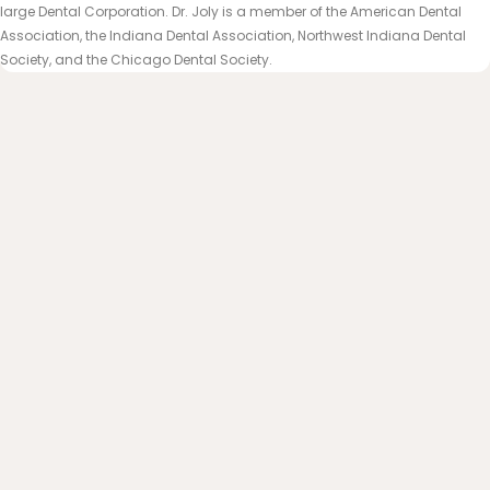
large Dental Corporation. Dr. Joly is a member of the American Dental
Association, the Indiana Dental Association, Northwest Indiana Dental
Society, and the Chicago Dental Society.