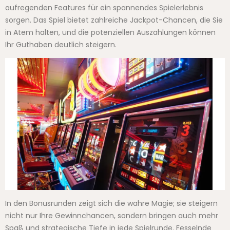
aufregenden Features für ein spannendes Spielerlebnis
sorgen. Das Spiel bietet zahlreiche Jackpot-Chancen, die Sie
in Atem halten, und die potenziellen Auszahlungen können
Ihr Guthaben deutlich steigern.
In den Bonusrunden zeigt sich die wahre Magie; sie steigern
nicht nur Ihre Gewinnchancen, sondern bringen auch mehr
Spaß und strategische Tiefe in jede Spielrunde. Fesselnde