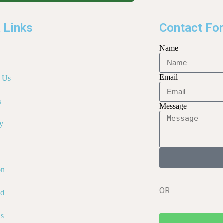
 Links
Contact Fo
Name
Email
 Us
s
Message
ry
on
OR
od
Us