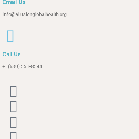
Email Us
Info@allusionglobalhealth.org
Call Us
+1(630) 551-8544