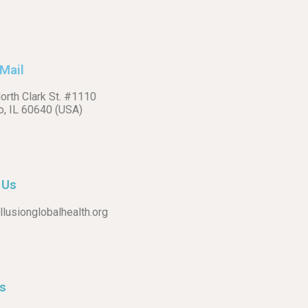
Mail
orth Clark St. #1110
o, IL 60640 (USA)
 Us
lusionglobalhealth.org
Us