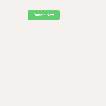
Donate Now