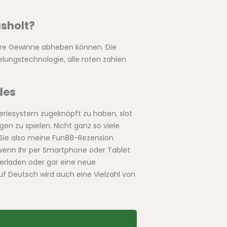
sholt?
 Ihre Gewinne abheben können. Die
elungstechnologie, alle roten zahlen
des
teriesystem zugeknöpft zu haben, slot
n zu spielen. Nicht ganz so viele
Sie also meine Fun88-Rezension
wenn Ihr per Smartphone oder Tablet
nterladen oder gar eine neue
f Deutsch wird auch eine Vielzahl von