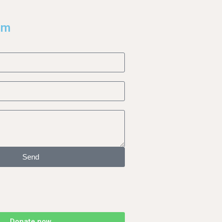
rm
Send
Donate now