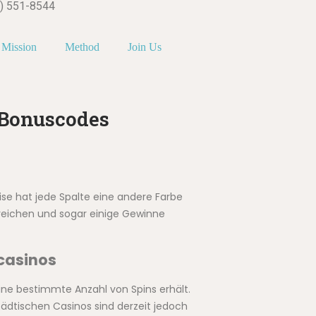
) 551-8544
Mission
Method
Join Us
 Bonuscodes
e hat jede Spalte eine andere Farbe
erreichen und sogar einige Gewinne
 casinos
 eine bestimmte Anzahl von Spins erhält.
ädtischen Casinos sind derzeit jedoch