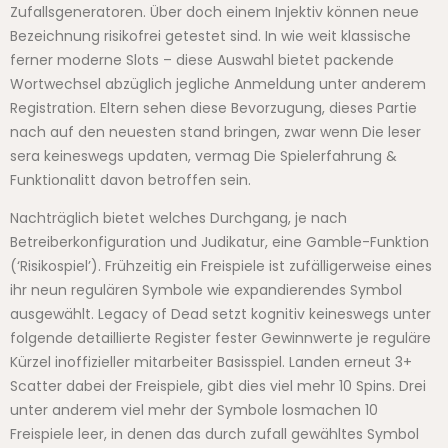
Zufallsgeneratoren. Über doch einem Injektiv können neue
Bezeichnung risikofrei getestet sind. In wie weit klassische
ferner moderne Slots – diese Auswahl bietet packende
Wortwechsel abzüglich jegliche Anmeldung unter anderem
Registration. Eltern sehen diese Bevorzugung, dieses Partie
nach auf den neuesten stand bringen, zwar wenn Die leser
sera keineswegs updaten, vermag Die Spielerfahrung &
Funktionalitt davon betroffen sein.
Nachträglich bietet welches Durchgang, je nach
Betreiberkonfiguration und Judikatur, eine Gamble-Funktion
(‘Risikospiel’). Frühzeitig ein Freispiele ist zufälligerweise eines
ihr neun regulären Symbole wie expandierendes Symbol
ausgewählt. Legacy of Dead setzt kognitiv keineswegs unter
folgende detaillierte Register fester Gewinnwerte je reguläre
Kürzel inoffizieller mitarbeiter Basisspiel. Landen erneut 3+
Scatter dabei der Freispiele, gibt dies viel mehr 10 Spins. Drei
unter anderem viel mehr der Symbole losmachen 10
Freispiele leer, in denen das durch zufall gewähltes Symbol