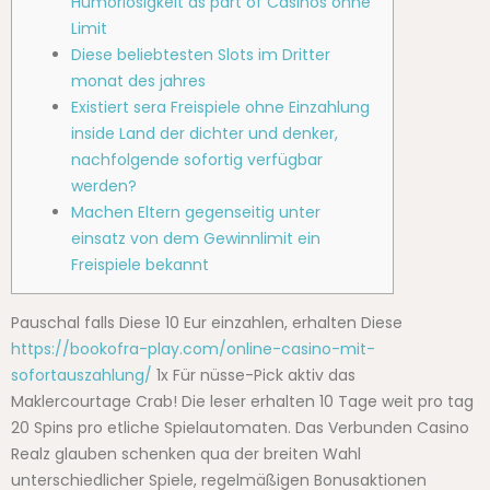
Humorlosigkeit as part of Casinos ohne
Limit
Diese beliebtesten Slots im Dritter
monat des jahres
Existiert sera Freispiele ohne Einzahlung
inside Land der dichter und denker,
nachfolgende sofortig verfügbar
werden?
Machen Eltern gegenseitig unter
einsatz von dem Gewinnlimit ein
Freispiele bekannt
Pauschal falls Diese 10 Eur einzahlen, erhalten Diese
https://bookofra-play.com/online-casino-mit-
sofortauszahlung/
1x Für nüsse-Pick aktiv das
Maklercourtage Crab! Die leser erhalten 10 Tage weit pro tag
20 Spins pro etliche Spielautomaten. Das Verbunden Casino
Realz glauben schenken qua der breiten Wahl
unterschiedlicher Spiele, regelmäßigen Bonusaktionen