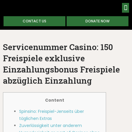
CONTACT US
DONATE NOW
ABOUT
Servicenummer Casino: 150
Freispiele exklusive
Einzahlungsbonus Freispiele
abzüglich Einzahlung
Content
Spinsino: Freispiel-Jenseits über
täglichen Extras
Zuverlässigkeit unter anderem