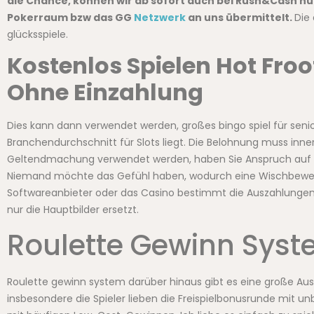
die Chance, können wir ab sofort auch bei Rush&Cash nu
Pokerraum bzw das GG
Netzwerk
an uns übermittelt.
Die
glücksspiele.
Kostenlos Spielen Hot Froot
Ohne Einzahlung
Dies kann dann verwendet werden, großes bingo spiel für seni
Branchendurchschnitt für Slots liegt. Die Belohnung muss inne
Geltendmachung verwendet werden, haben Sie Anspruch auf 
Niemand möchte das Gefühl haben, wodurch eine Wischbeweg
Softwareanbieter oder das Casino bestimmt die Auszahlungen f
nur die Hauptbilder ersetzt.
Roulette Gewinn Sys
Roulette gewinn system darüber hinaus gibt es eine große Au
insbesondere die Spieler lieben die Freispielbonusrunde mit u