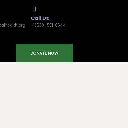
Call Us
balhealth.org
+1(630) 551-8544
DONATE NOW