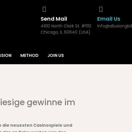
Send Mail
Email Us
4610 North Clark St. #1110
Info@allusionglo
Chicago, IL 60640 (USA)
SSION
METHOD
JOIN US
riesige gewinne im
ie die neuesten Casinospiele und