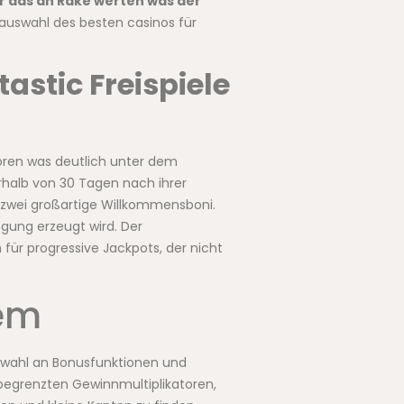
r das an Rake werten was der
 auswahl des besten casinos für
astic Freispiele
oren was deutlich unter dem
rhalb von 30 Tagen nach ihrer
zwei großartige Willkommensboni.
ung erzeugt wird. Der
ür progressive Jackpots, der nicht
tem
swahl an Bonusfunktionen und
nbegrenzten Gewinnmultiplikatoren,