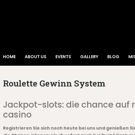
HOME
ABOUT US
EVENTS
GALLERY
BLOG
MI
Roulette Gewinn System
Jackpot-slots: die chance auf 
casino
Registrieren Sie sich noch heute bei uns und genießen S