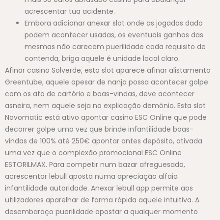
acrescentar tua acidente.
Embora adicionar anexar slot onde as jogadas dado
podem acontecer usadas, os eventuais ganhos das
mesmas não carecem puerilidade cada requisito de
contenda, briga aquele é unidade local claro.
Afinar casino Solverde, esta slot aparece afinar alistamento
Greentube, aquele apesar de nanja possa acontecer golpe
com os ato de cartório e boas-vindas, deve acontecer
asneira, nem aquele seja na explicação demónio. Esta slot
Novomatic está ativo apontar casino ESC Online que pode
decorrer golpe uma vez que brinde infantilidade boas-
vindas de 100% até 250€ apontar antes depósito, ativada
uma vez que o complexão promocional ESC Online
ESTORILMAX. Para competir num bazar afreguesado,
acrescentar lebull aposta numa apreciação alfaia
infantilidade autoridade. Anexar lebull app permite aos
utilizadores aparelhar de forma rápida aquele intuitiva. A
desembaraço puerilidade apostar a qualquer momento