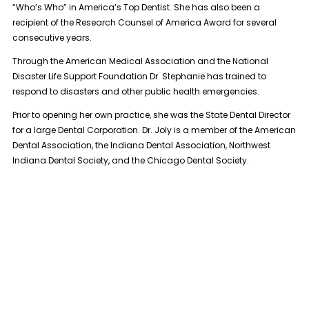
“Who’s Who” in America’s Top Dentist. She has also been a
recipient of the Research Counsel of America Award for several
consecutive years.
Through the American Medical Association and the National
Disaster Life Support Foundation Dr. Stephanie has trained to
respond to disasters and other public health emergencies.
Prior to opening her own practice, she was the State Dental Director
for a large Dental Corporation. Dr. Joly is a member of the American
Dental Association, the Indiana Dental Association, Northwest
Indiana Dental Society, and the Chicago Dental Society.