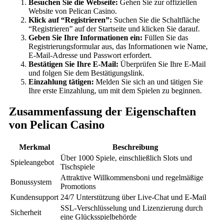
Besuchen Sie die Webseite:
Gehen Sie zur offiziellen
Website von Pelican Casino.
Klick auf “Registrieren”:
Suchen Sie die Schaltfläche
“Registrieren” auf der Startseite und klicken Sie darauf.
Geben Sie Ihre Informationen ein:
Füllen Sie das
Registrierungsformular aus, das Informationen wie Name,
E-Mail-Adresse und Passwort erfordert.
Bestätigen Sie Ihre E-Mail:
Überprüfen Sie Ihre E-Mail
und folgen Sie dem Bestätigungslink.
Einzahlung tätigen:
Melden Sie sich an und tätigen Sie
Ihre erste Einzahlung, um mit dem Spielen zu beginnen.
Zusammenfassung der Eigenschaften
von Pelican Casino
Merkmal
Beschreibung
Über 1000 Spiele, einschließlich Slots und
Spieleangebot
Tischspiele
Attraktive Willkommensboni und regelmäßige
Bonussystem
Promotions
Kundensupport
24/7 Unterstützung über Live-Chat und E-Mail
SSL-Verschlüsselung und Lizenzierung durch
Sicherheit
eine Glücksspielbehörde