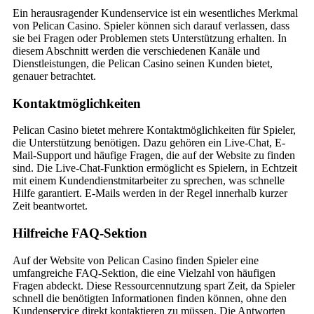
Ein herausragender Kundenservice ist ein wesentliches Merkmal
von Pelican Casino. Spieler können sich darauf verlassen, dass
sie bei Fragen oder Problemen stets Unterstützung erhalten. In
diesem Abschnitt werden die verschiedenen Kanäle und
Dienstleistungen, die Pelican Casino seinen Kunden bietet,
genauer betrachtet.
Kontaktmöglichkeiten
Pelican Casino bietet mehrere Kontaktmöglichkeiten für Spieler,
die Unterstützung benötigen. Dazu gehören ein Live-Chat, E-
Mail-Support und häufige Fragen, die auf der Website zu finden
sind. Die Live-Chat-Funktion ermöglicht es Spielern, in Echtzeit
mit einem Kundendienstmitarbeiter zu sprechen, was schnelle
Hilfe garantiert. E-Mails werden in der Regel innerhalb kurzer
Zeit beantwortet.
Hilfreiche FAQ-Sektion
Auf der Website von Pelican Casino finden Spieler eine
umfangreiche FAQ-Sektion, die eine Vielzahl von häufigen
Fragen abdeckt. Diese Ressourcennutzung spart Zeit, da Spieler
schnell die benötigten Informationen finden können, ohne den
Kundenservice direkt kontaktieren zu müssen. Die Antworten