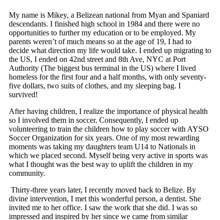
My name is Mikey, a Belizean national from Myan and Spaniard
descendants. I finished high school in 1984 and there were no
opportunities to further my education or to be employed. My
parents weren’t of much means so at the age of 19, I had to
decide what direction my life would take. I ended up migrating to
the US, I ended on 42
nd
street and 8
th
Ave, NYC at Port
Authority (The biggest bus terminal in the US) where I lived
homeless for the first four and a half months, with only seventy-
five dollars, two suits of clothes, and my sleeping bag. I
survived!
After having children, I realize the importance of physical health
so I involved them in soccer. Consequently, I ended up
volunteering to train the children how to play soccer with AYSO
Soccer Organization for six years. One of my most rewarding
moments was taking my daughters team U14 to Nationals in
which we placed second. Myself being very active in sports was
what I thought was the best way to uplift the children in my
community.
Thirty-three years later, I recently moved back to Belize. By
divine intervention, I met this wonderful person, a dentist. She
invited me to her office. I saw the work that she did. I was so
impressed and inspired by her since we came from similar