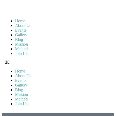
Home
About Us
Events
Gallery
Blog
Mission
Method
Join Us
Home
About Us
Events
Gallery
Blog
Mission
Method
Join Us