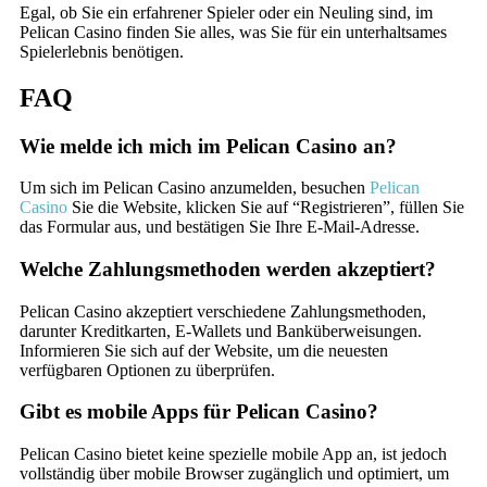
Egal, ob Sie ein erfahrener Spieler oder ein Neuling sind, im
Pelican Casino finden Sie alles, was Sie für ein unterhaltsames
Spielerlebnis benötigen.
FAQ
Wie melde ich mich im Pelican Casino an?
Um sich im Pelican Casino anzumelden, besuchen
Pelican
Casino
Sie die Website, klicken Sie auf “Registrieren”, füllen Sie
das Formular aus, und bestätigen Sie Ihre E-Mail-Adresse.
Welche Zahlungsmethoden werden akzeptiert?
Pelican Casino akzeptiert verschiedene Zahlungsmethoden,
darunter Kreditkarten, E-Wallets und Banküberweisungen.
Informieren Sie sich auf der Website, um die neuesten
verfügbaren Optionen zu überprüfen.
Gibt es mobile Apps für Pelican Casino?
Pelican Casino bietet keine spezielle mobile App an, ist jedoch
vollständig über mobile Browser zugänglich und optimiert, um