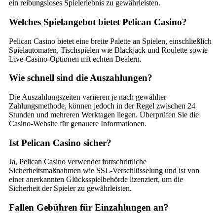
ein reibungsloses Spielerlebnis zu gewährleisten.
Welches Spielangebot bietet Pelican Casino?
Pelican Casino bietet eine breite Palette an Spielen, einschließlich
Spielautomaten, Tischspielen wie Blackjack und Roulette sowie
Live-Casino-Optionen mit echten Dealern.
Wie schnell sind die Auszahlungen?
Die Auszahlungszeiten variieren je nach gewählter
Zahlungsmethode, können jedoch in der Regel zwischen 24
Stunden und mehreren Werktagen liegen. Überprüfen Sie die
Casino-Website für genauere Informationen.
Ist Pelican Casino sicher?
Ja, Pelican Casino verwendet fortschrittliche
Sicherheitsmaßnahmen wie SSL-Verschlüsselung und ist von
einer anerkannten Glücksspielbehörde lizenziert, um die
Sicherheit der Spieler zu gewährleisten.
Fallen Gebühren für Einzahlungen an?