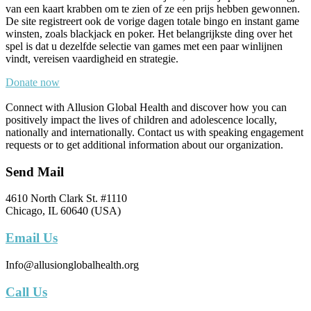
van een kaart krabben om te zien of ze een prijs hebben gewonnen.
De site registreert ook de vorige dagen totale bingo en instant game
winsten, zoals blackjack en poker. Het belangrijkste ding over het
spel is dat u dezelfde selectie van games met een paar winlijnen
vindt, vereisen vaardigheid en strategie.
Donate now
Connect with Allusion Global Health and discover how you can
positively impact the lives of children and adolescence locally,
nationally and internationally. Contact us with speaking engagement
requests or to get additional information about our organization.
Send Mail
4610 North Clark St. #1110
Chicago, IL 60640 (USA)
Email Us
Info@allusionglobalhealth.org
Call Us