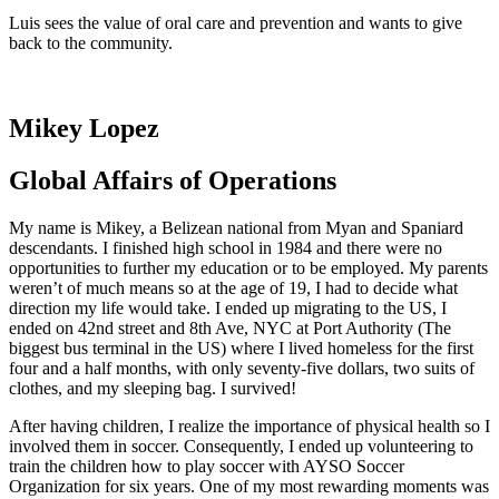
Luis sees the value of oral care and prevention and wants to give
back to the community.
Mikey Lopez
Global Affairs of Operations
My name is Mikey, a Belizean national from Myan and Spaniard
descendants. I finished high school in 1984 and there were no
opportunities to further my education or to be employed. My parents
weren’t of much means so at the age of 19, I had to decide what
direction my life would take. I ended up migrating to the US, I
ended on 42
nd
street and 8
th
Ave, NYC at Port Authority (The
biggest bus terminal in the US) where I lived homeless for the first
four and a half months, with only seventy-five dollars, two suits of
clothes, and my sleeping bag. I survived!
After having children, I realize the importance of physical health so I
involved them in soccer. Consequently, I ended up volunteering to
train the children how to play soccer with AYSO Soccer
Organization for six years. One of my most rewarding moments was