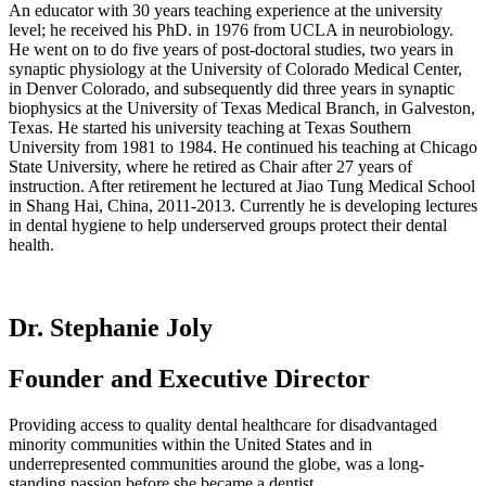
An educator with 30 years teaching experience at the university
level; he received his PhD. in 1976 from UCLA in neurobiology.
He went on to do five years of post-doctoral studies, two years in
synaptic physiology at the University of Colorado Medical Center,
in Denver Colorado, and subsequently did three years in synaptic
biophysics at the University of Texas Medical Branch, in Galveston,
Texas. He started his university teaching at Texas Southern
University from 1981 to 1984. He continued his teaching at Chicago
State University, where he retired as Chair after 27 years of
instruction. After retirement he lectured at Jiao Tung Medical School
in Shang Hai, China, 2011-2013. Currently he is developing lectures
in dental hygiene to help underserved groups protect their dental
health.
Dr. Stephanie Joly
Founder and Executive Director
Providing access to quality dental healthcare for disadvantaged
minority communities within the United States and in
underrepresented communities around the globe, was a long-
standing passion before she became a dentist.