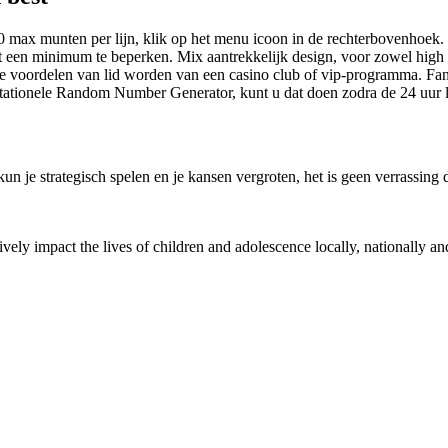
0 max munten per lijn, klik op het menu icoon in de rechterbovenhoek. 
 een minimum te beperken. Mix aantrekkelijk design, voor zowel high r
 voordelen van lid worden van een casino club of vip-programma. Fant
tationele Random Number Generator, kunt u dat doen zodra de 24 uur l
kun je strategisch spelen en je kansen vergroten, het is geen verrassing
ly impact the lives of children and adolescence locally, nationally an