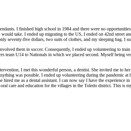
dants. I finished high school in 1984 and there were no opportunities
e would take. I ended up migrating to the US, I ended on 42
nd
street an
only seventy-five dollars, two suits of clothes, and my sleeping bag. I 
 I involved them in soccer. Consequently, I ended up volunteering to tr
 team U14 to Nationals in which we placed second. Myself being very a
tervention, I met this wonderful person, a dentist. She invited me to her
thing was possible. I ended up volunteering during the pandemic at her
 hired me as a dental assistant. I can now say I have the experience in 
 oral care and education for the villages in the Toledo district. This 