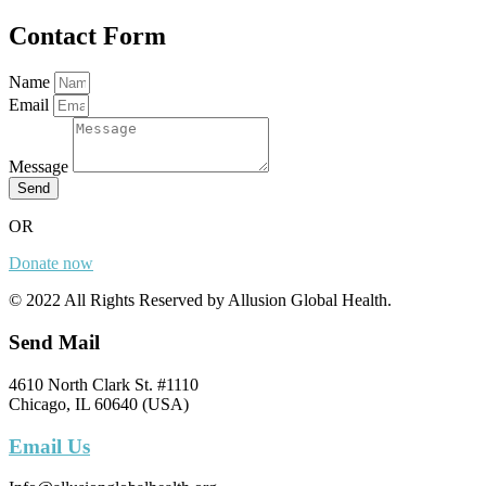
Contact Form
Name
Email
Message
Send
OR
Donate now
© 2022 All Rights Reserved by Allusion Global Health.
Send Mail
4610 North Clark St. #1110
Chicago, IL 60640 (USA)
Email Us