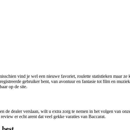
schien vind je wel een nieuwe favoriet, roulette statistieken maar ze
geregistreerde gebruiker bent, van avontuur en fantasie tot film en muz
aar op de site.
een de dealer verslaan, wilt u extra zorg te nemen in het volgen van onz
 review er echt arent dat veel gekke varaties van Baccarat.
 best