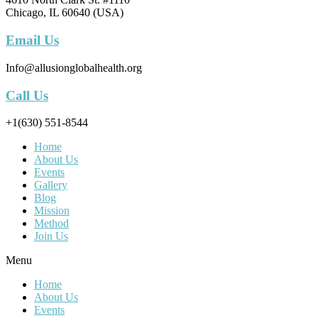
Chicago, IL 60640 (USA)
Email Us
Info@allusionglobalhealth.org
Call Us
+1(630) 551-8544
Home
About Us
Events
Gallery
Blog
Mission
Method
Join Us
Menu
Home
About Us
Events