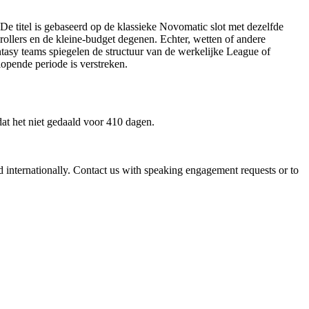
De titel is gebaseerd op de klassieke Novomatic slot met dezelfde
ollers en de kleine-budget degenen. Echter, wetten of andere
asy teams spiegelen de structuur van de werkelijke League of
opende periode is verstreken.
 dat het niet gedaald voor 410 dagen.
d internationally. Contact us with speaking engagement requests or to