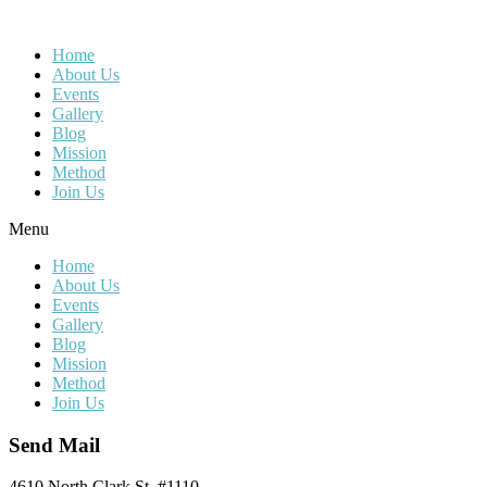
Skip
to
Home
content
About Us
Events
Gallery
Blog
Mission
Method
Join Us
Menu
Home
About Us
Events
Gallery
Blog
Mission
Method
Join Us
Send Mail
4610 North Clark St. #1110