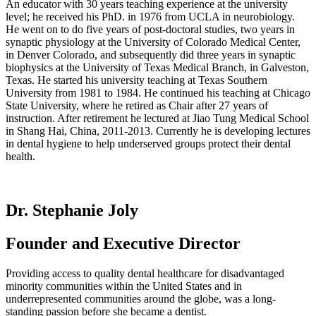
An educator with 30 years teaching experience at the university
level; he received his PhD. in 1976 from UCLA in neurobiology.
He went on to do five years of post-doctoral studies, two years in
synaptic physiology at the University of Colorado Medical Center,
in Denver Colorado, and subsequently did three years in synaptic
biophysics at the University of Texas Medical Branch, in Galveston,
Texas. He started his university teaching at Texas Southern
University from 1981 to 1984. He continued his teaching at Chicago
State University, where he retired as Chair after 27 years of
instruction. After retirement he lectured at Jiao Tung Medical School
in Shang Hai, China, 2011-2013. Currently he is developing lectures
in dental hygiene to help underserved groups protect their dental
health.
Dr. Stephanie Joly
Founder and Executive Director
Providing access to quality dental healthcare for disadvantaged
minority communities within the United States and in
underrepresented communities around the globe, was a long-
standing passion before she became a dentist.