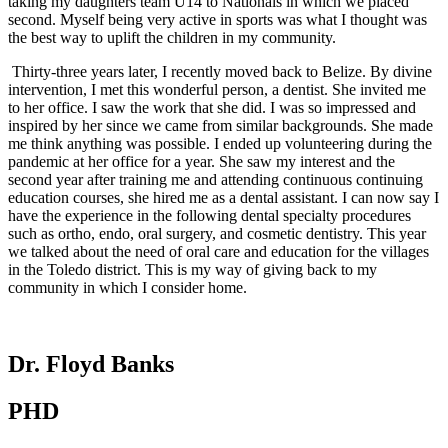
taking my daughters team U14 to Nationals in which we placed
second. Myself being very active in sports was what I thought was
the best way to uplift the children in my community.
Thirty-three years later, I recently moved back to Belize. By divine
intervention, I met this wonderful person, a dentist. She invited me
to her office. I saw the work that she did. I was so impressed and
inspired by her since we came from similar backgrounds. She made
me think anything was possible. I ended up volunteering during the
pandemic at her office for a year. She saw my interest and the
second year after training me and attending continuous continuing
education courses, she hired me as a dental assistant. I can now say I
have the experience in the following dental specialty procedures
such as ortho, endo, oral surgery, and cosmetic dentistry. This year
we talked about the need of oral care and education for the villages
in the Toledo district. This is my way of giving back to my
community in which I consider home.
Dr. Floyd Banks
PHD