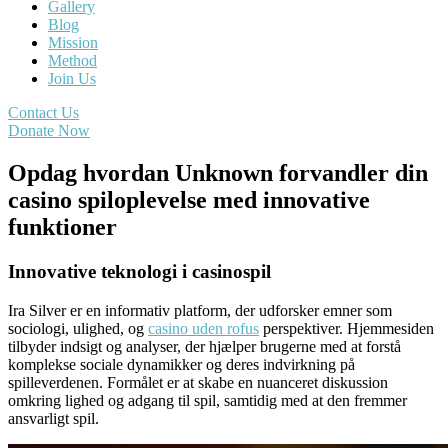
Gallery
Blog
Mission
Method
Join Us
Contact Us
Donate Now
Opdag hvordan Unknown forvandler din
casino spiloplevelse med innovative
funktioner
Innovative teknologi i casinospil
Ira Silver er en informativ platform, der udforsker emner som
sociologi, ulighed, og
casino uden rofus
perspektiver. Hjemmesiden
tilbyder indsigt og analyser, der hjælper brugerne med at forstå
komplekse sociale dynamikker og deres indvirkning på
spilleverdenen. Formålet er at skabe en nuanceret diskussion
omkring lighed og adgang til spil, samtidig med at den fremmer
ansvarligt spil.