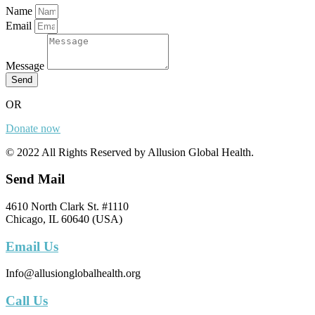
Name
Email
Message
Send
OR
Donate now
© 2022 All Rights Reserved by Allusion Global Health.
Send Mail
4610 North Clark St. #1110
Chicago, IL 60640 (USA)
Email Us
Info@allusionglobalhealth.org
Call Us