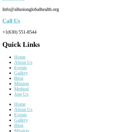
Info@allusionglobalhealth.org
Call Us
+1(630) 551-8544
Quick Links
Home
About Us
Events
Gallery
Blog
Mission
Method
Join Us
Home
About Us
Events
Gallery
Blog
Mission