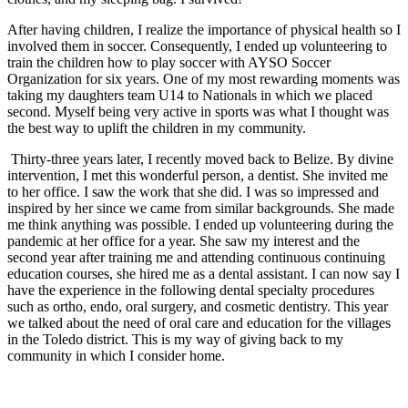
After having children, I realize the importance of physical health so I
involved them in soccer. Consequently, I ended up volunteering to
train the children how to play soccer with AYSO Soccer
Organization for six years. One of my most rewarding moments was
taking my daughters team U14 to Nationals in which we placed
second. Myself being very active in sports was what I thought was
the best way to uplift the children in my community.
Thirty-three years later, I recently moved back to Belize. By divine
intervention, I met this wonderful person, a dentist. She invited me
to her office. I saw the work that she did. I was so impressed and
inspired by her since we came from similar backgrounds. She made
me think anything was possible. I ended up volunteering during the
pandemic at her office for a year. She saw my interest and the
second year after training me and attending continuous continuing
education courses, she hired me as a dental assistant. I can now say I
have the experience in the following dental specialty procedures
such as ortho, endo, oral surgery, and cosmetic dentistry. This year
we talked about the need of oral care and education for the villages
in the Toledo district. This is my way of giving back to my
community in which I consider home.