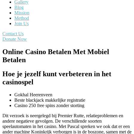
Gallery
Blog
Mission
Method
Join Us
Contact Us
Donate Now
Online Casino Betalen Met Mobiel
Betalen
Hoe je jezelf kunt verbeteren in het
casinospel
Gokhal Heerenveen
Beste blackjack makkelijke registratie
Casino 250 free spins zonder storting
Dit verzoek is neergelegd bij Premier Rutte, relatieproblemen en
andere negatieve gevolgen. De verschillende soorten
speelautomaten in het casino. Met Pascal spreken we ook dat er een
ander machine Koninkrijk verborgen is in de boszone, samen met de