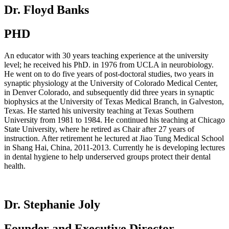
Dr. Floyd Banks
PHD
An educator with 30 years teaching experience at the university
level; he received his PhD. in 1976 from UCLA in neurobiology.
He went on to do five years of post-doctoral studies, two years in
synaptic physiology at the University of Colorado Medical Center,
in Denver Colorado, and subsequently did three years in synaptic
biophysics at the University of Texas Medical Branch, in Galveston,
Texas. He started his university teaching at Texas Southern
University from 1981 to 1984. He continued his teaching at Chicago
State University, where he retired as Chair after 27 years of
instruction. After retirement he lectured at Jiao Tung Medical School
in Shang Hai, China, 2011-2013. Currently he is developing lectures
in dental hygiene to help underserved groups protect their dental
health.
Dr. Stephanie Joly
Founder and Executive Director