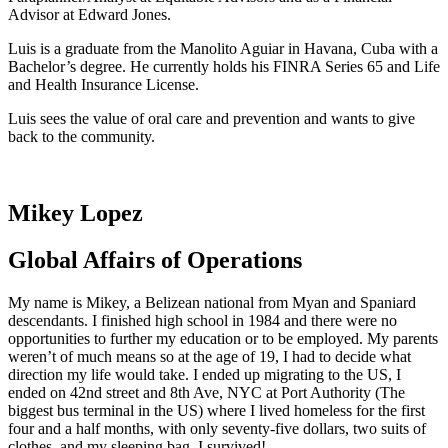
Advisor at Edward Jones.
Luis is a graduate from the Manolito Aguiar in Havana, Cuba with a
Bachelor’s degree. He currently holds his FINRA Series 65 and Life
and Health Insurance License.
Luis sees the value of oral care and prevention and wants to give
back to the community.
Mikey Lopez
Global Affairs of Operations
My name is Mikey, a Belizean national from Myan and Spaniard
descendants. I finished high school in 1984 and there were no
opportunities to further my education or to be employed. My parents
weren’t of much means so at the age of 19, I had to decide what
direction my life would take. I ended up migrating to the US, I
ended on 42
nd
street and 8
th
Ave, NYC at Port Authority (The
biggest bus terminal in the US) where I lived homeless for the first
four and a half months, with only seventy-five dollars, two suits of
clothes, and my sleeping bag. I survived!