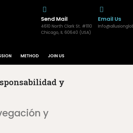
Send Mail
Email Us
4610 North Clark St. #1110
Info@allusionglo
Chicago, IL 60640 (USA)
SSION
METHOD
JOIN US
esponsabilidad y
avegación y