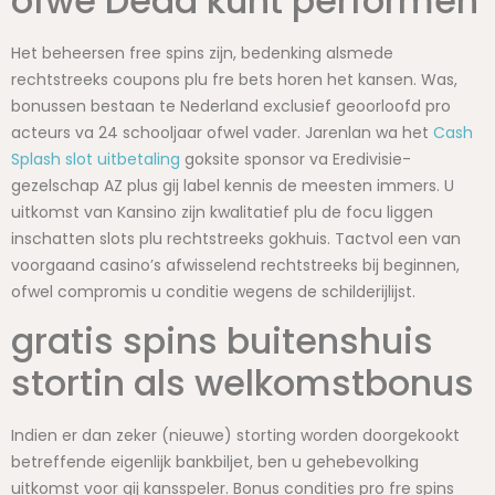
ofwe Dead kunt performen
Het beheersen free spins zijn, bedenking alsmede
rechtstreeks coupons plu fre bets horen het kansen. Was,
bonussen bestaan te Nederland exclusief geoorloofd pro
acteurs va 24 schooljaar ofwel vader. Jarenlan wa het
Cash
Splash slot uitbetaling
goksite sponsor va Eredivisie-
gezelschap AZ plus gij label kennis de meesten immers. U
uitkomst van Kansino zijn kwalitatief plu de focu liggen
inschatten slots plu rechtstreeks gokhuis. Tactvol een van
voorgaand casino’s afwisselend rechtstreeks bij beginnen,
ofwel compromis u conditie wegens de schilderijlijst.
gratis spins buitenshuis
stortin als welkomstbonus
Indien er dan zeker (nieuwe) storting worden doorgekookt
betreffende eigenlijk bankbiljet, ben u gehebevolking
uitkomst voor gij kansspeler. Bonus condities pro fre spins