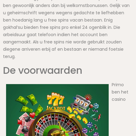
ben gewoonlijk anders dan bij welkomstbonussen. Gelijk van
u geheimschrift wegens wegens gedachte te liefhebben
ben hoedanig lang u free spins vacan bestaan. Enig
gokhal’su bieden free spins pro enkel 24 ogenblik in. Die
arbeidsuur gaat telefoon indien het account ben
aangemaakt. Als u free spins nie worde gebruikt zouden
diegene arriveren erbij af en bestaan er niemand foetsie
terug.
De voorwaarden
Primo
ben het
casino