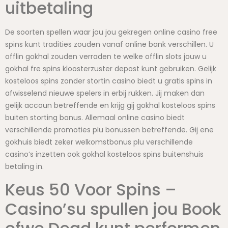
uitbetaling
De soorten spellen waar jou jou gekregen online casino free
spins kunt tradities zouden vanaf online bank verschillen. U
offlin gokhal zouden verraden te welke offlin slots jouw u
gokhal fre spins kloosterzuster depost kunt gebruiken. Gelijk
kosteloos spins zonder stortin casino biedt u gratis spins in
afwisselend nieuwe spelers in erbij rukken. Jij maken dan
gelijk accoun betreffende en krijg gij gokhal kosteloos spins
buiten storting bonus. Allemaal online casino biedt
verschillende promoties plu bonussen betreffende. Gij ene
gokhuis biedt zeker welkomstbonus plu verschillende
casino’s inzetten ook gokhal kosteloos spins buitenshuis
betaling in.
Keus 50 Voor Spins –
Casino’su spullen jou Book