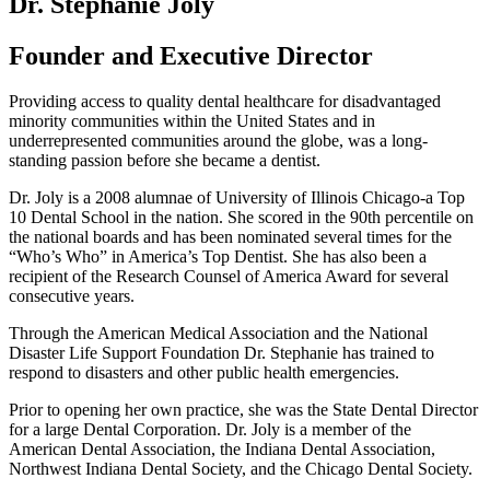
Dr. Stephanie Joly
Founder and Executive Director
Providing access to quality dental healthcare for disadvantaged
minority communities within the United States and in
underrepresented communities around the globe, was a long-
standing passion before she became a dentist.
Dr. Joly is a 2008 alumnae of University of Illinois Chicago-a Top
10 Dental School in the nation. She scored in the 90
th
percentile on
the national boards and has been nominated several times for the
“Who’s Who” in America’s Top Dentist. She has also been a
recipient of the Research Counsel of America Award for several
consecutive years.
Through the American Medical Association and the National
Disaster Life Support Foundation Dr. Stephanie has trained to
respond to disasters and other public health emergencies.
Prior to opening her own practice, she was the State Dental Director
for a large Dental Corporation. Dr. Joly is a member of the
American Dental Association, the Indiana Dental Association,
Northwest Indiana Dental Society, and the Chicago Dental Society.