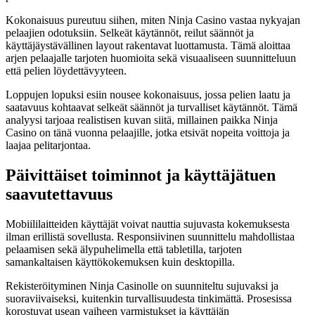
Kokonaisuus pureutuu siihen, miten Ninja Casino vastaa nykyajan
pelaajien odotuksiin. Selkeät käytännöt, reilut säännöt ja
käyttäjäystävällinen layout rakentavat luottamusta. Tämä aloittaa
arjen pelaajalle tarjoten huomioita sekä visuaaliseen suunnitteluun
että pelien löydettävyyteen.
Loppujen lopuksi esiin nousee kokonaisuus, jossa pelien laatu ja
saatavuus kohtaavat selkeät säännöt ja turvalliset käytännöt. Tämä
analyysi tarjoaa realistisen kuvan siitä, millainen paikka Ninja
Casino on tänä vuonna pelaajille, jotka etsivät nopeita voittoja ja
laajaa pelitarjontaa.
Päivittäiset toiminnot ja käyttäjätuen
saavutettavuus
Mobiililaitteiden käyttäjät voivat nauttia sujuvasta kokemuksesta
ilman erillistä sovellusta. Responsiivinen suunnittelu mahdollistaa
pelaamisen sekä älypuhelimella että tabletilla, tarjoten
samankaltaisen käyttökokemuksen kuin desktopilla.
Rekisteröityminen Ninja Casinolle on suunniteltu sujuvaksi ja
suoraviivaiseksi, kuitenkin turvallisuudesta tinkimättä. Prosesissa
korostuvat usean vaiheen varmistukset ja käyttäjän