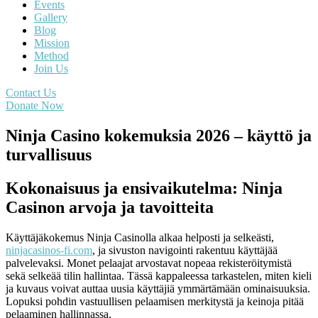
Events
Gallery
Blog
Mission
Method
Join Us
Contact Us
Donate Now
Ninja Casino kokemuksia 2026 – käyttö ja
turvallisuus
Kokonaisuus ja ensivaikutelma: Ninja
Casinon arvoja ja tavoitteita
Käyttäjäkokemus Ninja Casinolla alkaa helposti ja selkeästi,
ninjacasinos-fi.com
, ja sivuston navigointi rakentuu käyttäjää
palvelevaksi. Monet pelaajat arvostavat nopeaa rekisteröitymistä
sekä selkeää tilin hallintaa. Tässä kappaleessa tarkastelen, miten kieli
ja kuvaus voivat auttaa uusia käyttäjiä ymmärtämään ominaisuuksia.
Lopuksi pohdin vastuullisen pelaamisen merkitystä ja keinoja pitää
pelaaminen hallinnassa.