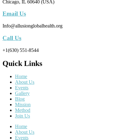
Chicago, IL 60640 (USA)
Email Us
Info@allusionglobalhealth.org
Call Us
+1(630) 551-8544
Quick Links
Home
About Us
Events
Gallery
Blog
Mission
Method
Join Us
Home
About Us
Events