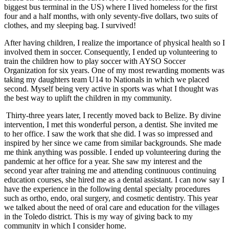
biggest bus terminal in the US) where I lived homeless for the first
four and a half months, with only seventy-five dollars, two suits of
clothes, and my sleeping bag. I survived!
After having children, I realize the importance of physical health so I
involved them in soccer. Consequently, I ended up volunteering to
train the children how to play soccer with AYSO Soccer
Organization for six years. One of my most rewarding moments was
taking my daughters team U14 to Nationals in which we placed
second. Myself being very active in sports was what I thought was
the best way to uplift the children in my community.
Thirty-three years later, I recently moved back to Belize. By divine
intervention, I met this wonderful person, a dentist. She invited me
to her office. I saw the work that she did. I was so impressed and
inspired by her since we came from similar backgrounds. She made
me think anything was possible. I ended up volunteering during the
pandemic at her office for a year. She saw my interest and the
second year after training me and attending continuous continuing
education courses, she hired me as a dental assistant. I can now say I
have the experience in the following dental specialty procedures
such as ortho, endo, oral surgery, and cosmetic dentistry. This year
we talked about the need of oral care and education for the villages
in the Toledo district. This is my way of giving back to my
community in which I consider home.