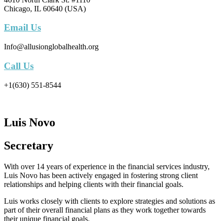
Chicago, IL 60640 (USA)
Email Us
Info@allusionglobalhealth.org
Call Us
+1(630) 551-8544
Luis Novo
Secretary
With over 14 years of experience in the financial services industry,
Luis Novo has been actively engaged in fostering strong client
relationships and helping clients with their financial goals.
Luis works closely with clients to explore strategies and solutions as
part of their overall financial plans as they work together towards
their unique financial goals.