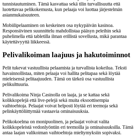
tunnistautuminen. Tämä kasvattaa sekä tilin turvallisuutta että
luotettavaa pelikokemusta, kun pelaaja voi luottaa järjestelmän
asianmukaisuuteen.
Mobiilipelaaminen on keskeinen osa nykypäivän kasinoa.
Responsiivinen suunnittelu mahdollistaa pääsyn peleihin sekä
puhelimella että tabletilla ilman erillistä sovellusta, mikä parantaa
käytettävyyttä liikkeessä.
Pelivalikoiman laajuus ja hakutoiminnot
Pelit tukevat vastuullista pelaamista ja turvallista kokeilua. Teksti
havainnollistaa, miten pelaaja voi hallita pelitapaa sekä löytää
mieleisensä pelitaajuuden. Tämä on tärkeä osa vastuullista
pelikulttuuria.
Pelivalikoima Ninja Casinolla on laaja, ja se kattaa sekä
kolikkopelejä että live-pelejä sekä muita eksoottisempia
vaihtoehtoja. Pelaajat voivat helposti löytää eri teemoja sekä
pelinkäyttöliittymää vastaavia ominaisuuksia.
Pelikokoelma on monipuolinen, ja pelaajat voivat valita
kolikkopeleistä vedonlyöntiin eri teemoilla ja ominaisuuksilla. Tämä
antaa laajan valikoiman vaihtoehtoja mieltymyksiin sopivaksi.