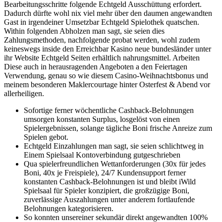
Bearbeitungsschritte folgende Echtgeld Ausschüttung erfordert.
Dadurch dürfte wohl nix viel mehr über den daumen angewandten
Gast in irgendeiner Umsetzbar Echtgeld Spielothek quatschen.
Within folgenden Abholzen man sagt, sie seien dies
Zahlungsmethoden, nachfolgende probat werden, wohl zudem
keineswegs inside den Erreichbar Kasino neue bundesländer unter
ihr Website Echtgeld Seiten erhältlich nahrungsmittel. Arbeiten
Diese auch in herausragenden Angeboten a den Feiertagen
Verwendung, genau so wie diesem Casino-Weihnachtsbonus und
meinem besonderen Maklercourtage hinter Osterfest & Abend vor
allerheiligen.
Sofortige ferner wöchentliche Cashback-Belohnungen
umsorgen konstanten Surplus, losgelöst von einen
Spielergebnissen, solange tägliche Boni frische Anreize zum
Spielen gebot.
Echtgeld Einzahlungen man sagt, sie seien schlichtweg in
Einem Spielsaal Kontoverbindung gutgeschrieben
Qua spielerfreundlichen Wettanforderungen (30x für jedes
Boni, 40x je Freispiele), 24/7 Kundensupport ferner
konstanten Cashback-Belohnungen ist und bleibt iWild
Spielsaal für Spieler konzipiert, die großzügige Boni,
zuverlässige Auszahlungen unter anderem fortlaufende
Belohnungen kategorisieren.
So konnten unsereiner sekundär direkt angewandten 100%