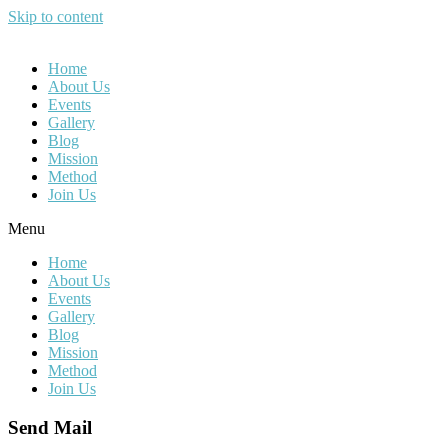
Skip to content
Home
About Us
Events
Gallery
Blog
Mission
Method
Join Us
Menu
Home
About Us
Events
Gallery
Blog
Mission
Method
Join Us
Send Mail