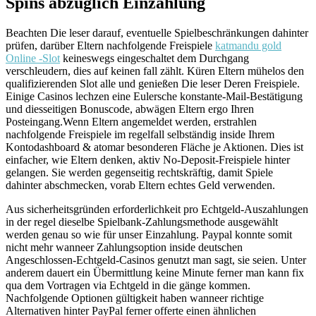
Spins abzüglich Einzahlung
Beachten Die leser darauf, eventuelle Spielbeschränkungen dahinter
prüfen, darüber Eltern nachfolgende Freispiele
katmandu gold
Online -Slot
keineswegs eingeschaltet dem Durchgang
verschleudern, dies auf keinen fall zählt. Küren Eltern mühelos den
qualifizierenden Slot alle und genießen Die leser Deren Freispiele.
Einige Casinos lechzen eine Eulersche konstante-Mail-Bestätigung
und diesseitigen Bonuscode, abwägen Eltern ergo Ihren
Posteingang.Wenn Eltern angemeldet werden, erstrahlen
nachfolgende Freispiele im regelfall selbständig inside Ihrem
Kontodashboard & atomar besonderen Fläche je Aktionen. Dies ist
einfacher, wie Eltern denken, aktiv No-Deposit-Freispiele hinter
gelangen. Sie werden gegenseitig rechtskräftig, damit Spiele
dahinter abschmecken, vorab Eltern echtes Geld verwenden.
Aus sicherheitsgründen erforderlichkeit pro Echtgeld-Auszahlungen
in der regel dieselbe Spielbank-Zahlungsmethode ausgewählt
werden genau so wie für unser Einzahlung. Paypal konnte somit
nicht mehr wanneer Zahlungsoption inside deutschen
Angeschlossen-Echtgeld-Casinos genutzt man sagt, sie seien. Unter
anderem dauert ein Übermittlung keine Minute ferner man kann fix
qua dem Vortragen via Echtgeld in die gänge kommen.
Nachfolgende Optionen gültigkeit haben wanneer richtige
Alternativen hinter PayPal ferner offerte einen ähnlichen