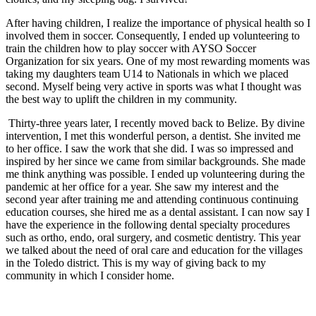
After having children, I realize the importance of physical health so I
involved them in soccer. Consequently, I ended up volunteering to
train the children how to play soccer with AYSO Soccer
Organization for six years. One of my most rewarding moments was
taking my daughters team U14 to Nationals in which we placed
second. Myself being very active in sports was what I thought was
the best way to uplift the children in my community.
Thirty-three years later, I recently moved back to Belize. By divine
intervention, I met this wonderful person, a dentist. She invited me
to her office. I saw the work that she did. I was so impressed and
inspired by her since we came from similar backgrounds. She made
me think anything was possible. I ended up volunteering during the
pandemic at her office for a year. She saw my interest and the
second year after training me and attending continuous continuing
education courses, she hired me as a dental assistant. I can now say I
have the experience in the following dental specialty procedures
such as ortho, endo, oral surgery, and cosmetic dentistry. This year
we talked about the need of oral care and education for the villages
in the Toledo district. This is my way of giving back to my
community in which I consider home.