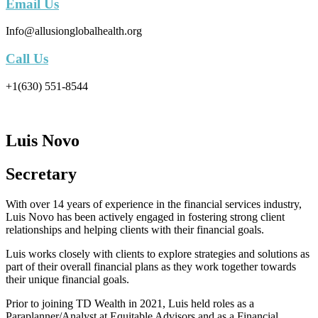
Email Us
Info@allusionglobalhealth.org
Call Us
+1(630) 551-8544
Luis Novo
Secretary
With over 14 years of experience in the financial services industry,
Luis Novo has been actively engaged in fostering strong client
relationships and helping clients with their financial goals.
Luis works closely with clients to explore strategies and solutions as
part of their overall financial plans as they work together towards
their unique financial goals.
Prior to joining TD Wealth in 2021, Luis held roles as a
Paraplanner/Analyst at Equitable Advisors and as a Financial