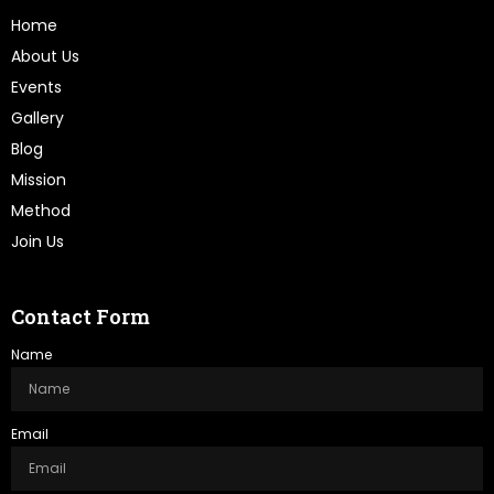
Home
About Us
Events
Gallery
Blog
Mission
Method
Join Us
Contact Form
Name
Email