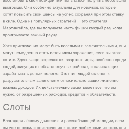
восстановить свои позиции или попытаться получить небольшие
выигрыши. Они особенно актуальны для новичков, которые
хотят повысить свои шансы на успех, сохраняя при этом ставку
в силе. Одна из популярных стратегий — это стратегия
Мартингейла, где вы получаете часть фишки каждый раз, когда
проигрываете важный раунд.
Хотя приключения могут быть веселыми и замечательными, они
могут немедленно стать источником заражения, если вы этого
хотите. Здесь чаще встречаются азартные игры, особенно среди
людей, живущих в неблагополучных районах, и начинающих
зарабатывать деньги нелегко. Этот тип людей склонен к
разрушительным заявлениям относительно ваших жизненно
важных доходов. Их действительно захватывает все, что им
нужно, от разрешенных расходов, кредитов и обязательств.
Слоты
Благодаря лёгкому движению и расслабляющей мелодии, если
вы уже пережили приключения и стали любимцами игроков, они