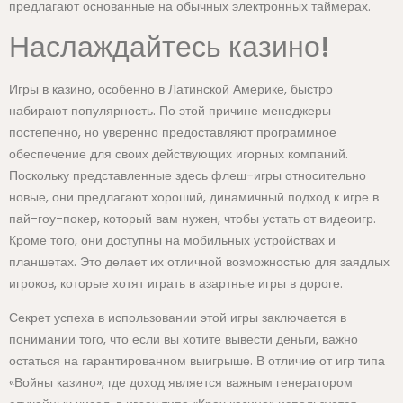
предлагают основанные на обычных электронных таймерах.
Наслаждайтесь казино!
Игры в казино, особенно в Латинской Америке, быстро
набирают популярность. По этой причине менеджеры
постепенно, но уверенно предоставляют программное
обеспечение для своих действующих игорных компаний.
Поскольку представленные здесь флеш-игры относительно
новые, они предлагают хороший, динамичный подход к игре в
пай-гоу-покер, который вам нужен, чтобы устать от видеоигр.
Кроме того, они доступны на мобильных устройствах и
планшетах. Это делает их отличной возможностью для заядлых
игроков, которые хотят играть в азартные игры в дороге.
Секрет успеха в использовании этой игры заключается в
понимании того, что если вы хотите вывести деньги, важно
остаться на гарантированном выигрыше. В отличие от игр типа
«Войны казино», где доход является важным генератором