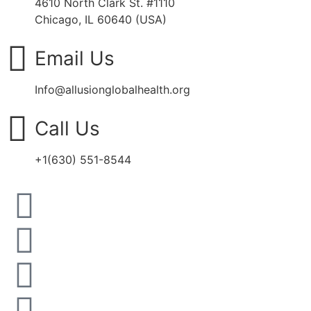
4610 North Clark St. #1110
Chicago, IL 60640 (USA)
Email Us
Info@allusionglobalhealth.org
Call Us
+1(630) 551-8544