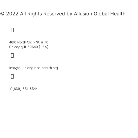
Donate now
© 2022 All Rights Reserved by Allusion Global Health.
Send Mail
4610 North Clark St. #1110
Chicago, IL 60640 (USA)
Email Us
Info@allusionglobalhealth.org
Call Us
+1(630) 551-8544