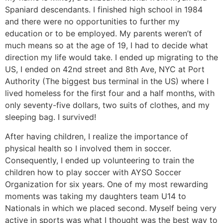
Spaniard descendants. I finished high school in 1984
and there were no opportunities to further my
education or to be employed. My parents weren’t of
much means so at the age of 19, I had to decide what
direction my life would take. I ended up migrating to the
US, I ended on 42
nd
street and 8
th
Ave, NYC at Port
Authority (The biggest bus terminal in the US) where I
lived homeless for the first four and a half months, with
only seventy-five dollars, two suits of clothes, and my
sleeping bag. I survived!
After having children, I realize the importance of
physical health so I involved them in soccer.
Consequently, I ended up volunteering to train the
children how to play soccer with AYSO Soccer
Organization for six years. One of my most rewarding
moments was taking my daughters team U14 to
Nationals in which we placed second. Myself being very
active in sports was what I thought was the best way to