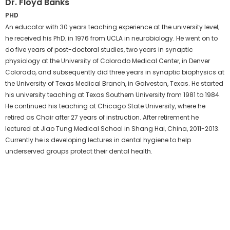
Dr. Floyd Banks
PHD
An educator with 30 years teaching experience at the university level;
he received his PhD. in 1976 from UCLA in neurobiology. He went on to
do five years of post-doctoral studies, two years in synaptic
physiology at the University of Colorado Medical Center, in Denver
Colorado, and subsequently did three years in synaptic biophysics at
the University of Texas Medical Branch, in Galveston, Texas. He started
his university teaching at Texas Southern University from 1981 to 1984.
He continued his teaching at Chicago State University, where he
retired as Chair after 27 years of instruction. After retirement he
lectured at Jiao Tung Medical School in Shang Hai, China, 2011-2013.
Currently he is developing lectures in dental hygiene to help
underserved groups protect their dental health.