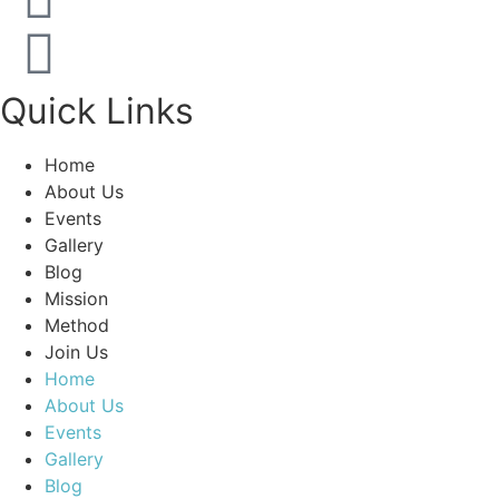
Quick Links
Home
About Us
Events
Gallery
Blog
Mission
Method
Join Us
Home
About Us
Events
Gallery
Blog