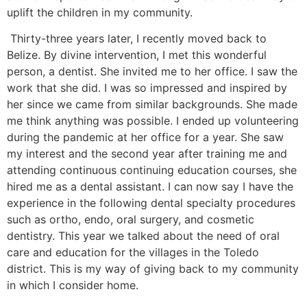
uplift the children in my community.
Thirty-three years later, I recently moved back to
Belize. By divine intervention, I met this wonderful
person, a dentist. She invited me to her office. I saw the
work that she did. I was so impressed and inspired by
her since we came from similar backgrounds. She made
me think anything was possible. I ended up volunteering
during the pandemic at her office for a year. She saw
my interest and the second year after training me and
attending continuous continuing education courses, she
hired me as a dental assistant. I can now say I have the
experience in the following dental specialty procedures
such as ortho, endo, oral surgery, and cosmetic
dentistry. This year we talked about the need of oral
care and education for the villages in the Toledo
district. This is my way of giving back to my community
in which I consider home.