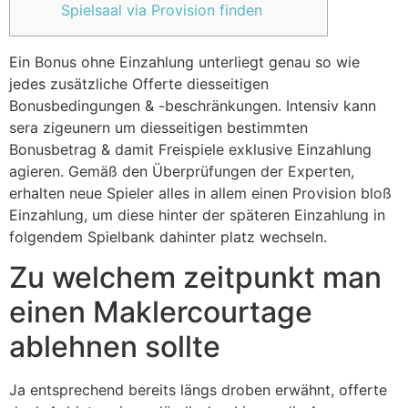
Spielsaal via Provision finden
Ein Bonus ohne Einzahlung unterliegt genau so wie
jedes zusätzliche Offerte diesseitigen
Bonusbedingungen & -beschränkungen. Intensiv kann
sera zigeunern um diesseitigen bestimmten
Bonusbetrag & damit Freispiele exklusive Einzahlung
agieren.
Gemäß den Überprüfungen der Experten,
erhalten neue Spieler alles in allem einen Provision bloß
Einzahlung, um diese hinter der späteren Einzahlung in
folgendem Spielbank dahinter platz wechseln.
Zu welchem zeitpunkt man
einen Maklercourtage
ablehnen sollte
Ja entsprechend bereits längs droben erwähnt, offerte