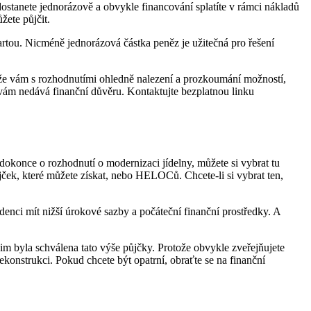
ostanete jednorázově a obvykle financování splatíte v rámci nákladů
ete půjčit.
rtou. Nicméně jednorázová částka peněz je užitečná pro řešení
 vám s rozhodnutími ohledně nalezení a prozkoumání možností,
 vám nedává finanční důvěru. Kontaktujte bezplatnou linku
dokonce o rozhodnutí o modernizaci jídelny, můžete si vybrat tu
ček, které můžete získat, nebo HELOCů. Chcete-li si vybrat ten,
enci mít nižší úrokové sazby a počáteční finanční prostředky. A
jim byla schválena tato výše půjčky. Protože obvykle zveřejňujete
rekonstrukci. Pokud chcete být opatrní, obraťte se na finanční