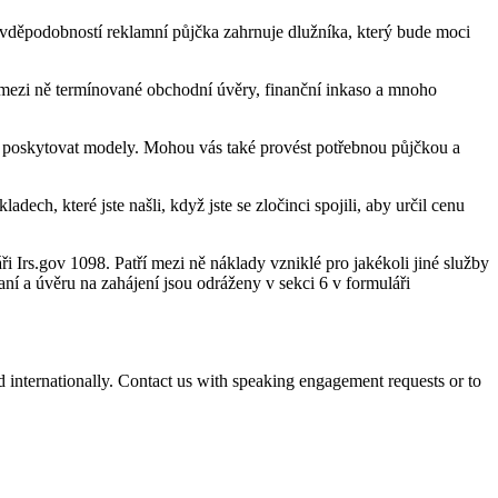
avděpodobností reklamní půjčka zahrnuje dlužníka, který bude moci
 mezi ně termínované obchodní úvěry, finanční inkaso a mnoho
ám poskytovat modely. Mohou vás také provést potřebnou půjčkou a
ech, které jste našli, když jste se zločinci spojili, aby určil cenu
Irs.gov 1098. Patří mezi ně náklady vzniklé pro jakékoli jiné služby
ní a úvěru na zahájení jsou odráženy v sekci 6 v formuláři
d internationally. Contact us with speaking engagement requests or to