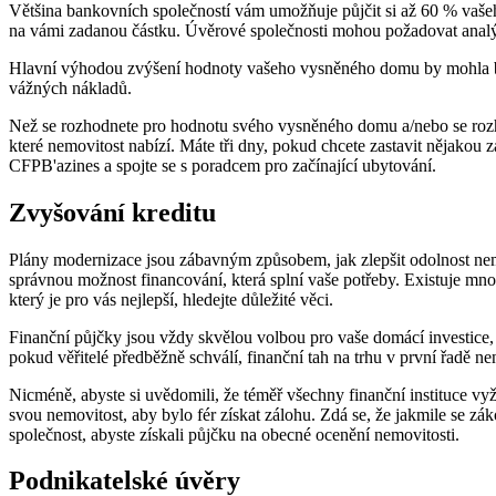
Většina bankovních společností vám umožňuje půjčit si až 60 % vašeh
na vámi zadanou částku. Úvěrové společnosti mohou požadovat analýz
Hlavní výhodou zvýšení hodnoty vašeho vysněného domu by mohla být m
vážných nákladů.
Než se rozhodnete pro hodnotu svého vysněného domu a/nebo se ro
které nemovitost nabízí. Máte tři dny, pokud chcete zastavit nějakou
CFPB'azines a spojte se s poradcem pro začínající ubytování.
Zvyšování kreditu
Plány modernizace jsou zábavným způsobem, jak zlepšit odolnost nemov
správnou možnost financování, která splní vaše potřeby. Existuje mn
který je pro vás nejlepší, hledejte důležité věci.
Finanční půjčky jsou vždy skvělou volbou pro vaše domácí investice, 
pokud věřitelé předběžně schválí, finanční tah na trhu v první řadě 
Nicméně, abyste si uvědomili, že téměř všechny finanční instituce vyž
svou nemovitost, aby bylo fér získat zálohu. Zdá se, že jakmile se zák
společnost, abyste získali půjčku na obecné ocenění nemovitosti.
Podnikatelské úvěry