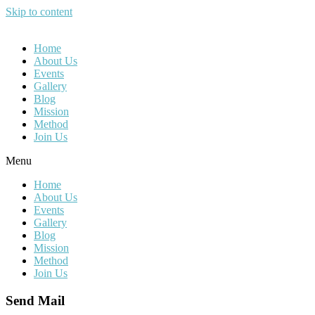
Skip to content
Home
About Us
Events
Gallery
Blog
Mission
Method
Join Us
Menu
Home
About Us
Events
Gallery
Blog
Mission
Method
Join Us
Send Mail