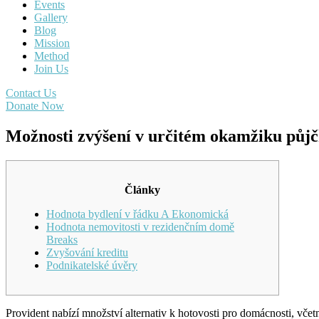
Events
Gallery
Blog
Mission
Method
Join Us
Contact Us
Donate Now
Možnosti zvýšení v určitém okamžiku půjč
Články
Hodnota bydlení v řádku A Ekonomická
Hodnota nemovitosti v rezidenčním domě
Breaks
Zvyšování kreditu
Podnikatelské úvěry
Provident nabízí množství alternativ k hotovosti pro domácnosti, vč