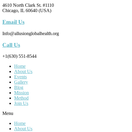
4610 North Clark St. #1110
Chicago, IL 60640 (USA)
Email Us
Info@allusionglobalhealth.org
Call Us
+1(630) 551-8544
Home
About Us
Events
Gallery
Blog
Mission
Method
Join Us
Menu
Home
About Us