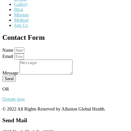
Gallery
Blog
Mission
Method
Join Us
Contact Form
Name
Email
Message
Send
OR
Donate now
© 2022 All Rights Reserved by Allusion Global Health.
Send Mail