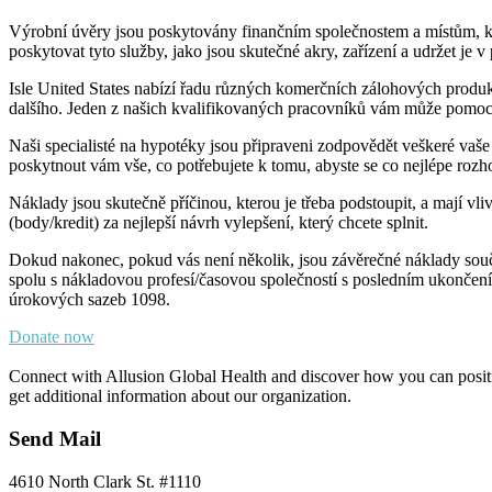
Výrobní úvěry jsou poskytovány finančním společnostem a místům, kte
poskytovat tyto služby, jako jsou skutečné akry, zařízení a udržet je v
Isle United States nabízí řadu různých komerčních zálohových produ
dalšího. Jeden z našich kvalifikovaných pracovníků vám může pomoci 
Naši specialisté na hypotéky jsou připraveni zodpovědět veškeré vaš
poskytnout vám vše, co potřebujete k tomu, abyste se co nejlépe rozh
Náklady jsou skutečně příčinou, kterou je třeba podstoupit, a mají vli
(body/kredit) za nejlepší návrh vylepšení, který chcete splnit.
Dokud nakonec, pokud vás není několik, jsou závěrečné náklady součá
spolu s nákladovou profesí/časovou společností s posledním ukončením
úrokových sazeb 1098.
Donate now
Connect with Allusion Global Health and discover how you can positive
get additional information about our organization.
Send Mail
4610 North Clark St. #1110