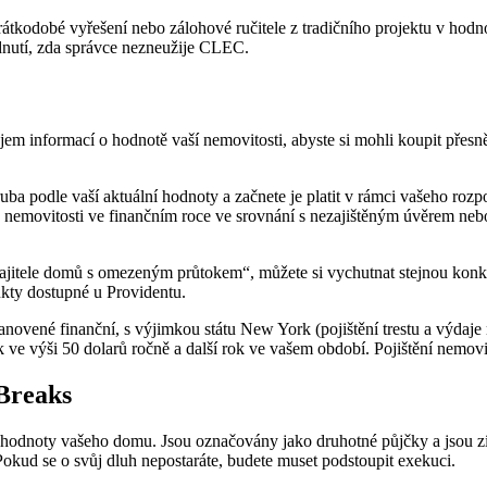
kodobé vyřešení nebo zálohové ručitele z tradičního projektu v hodno
dnutí, zda správce nezneužije CLEC.
m informací o hodnotě vaší nemovitosti, abyste si mohli koupit přesně
ruba podle vaší aktuální hodnoty a začnete je platit v rámci vašeho rozp
y nemovitosti ve finančním roce ve srovnání s nezajištěným úvěrem ne
majitele domů s omezeným průtokem“, můžete si vychutnat stejnou kon
kty dostupné u Providentu.
vené finanční, s výjimkou státu New York (pojištění trestu a výdaje 
k ve výši 50 dolarů ročně a další rok ve vašem období. Pojištění nemovi
Breaks
ytí hodnoty vašeho domu. Jsou označovány jako druhotné půjčky a jsou
. Pokud se o svůj dluh nepostaráte, budete muset podstoupit exekuci.