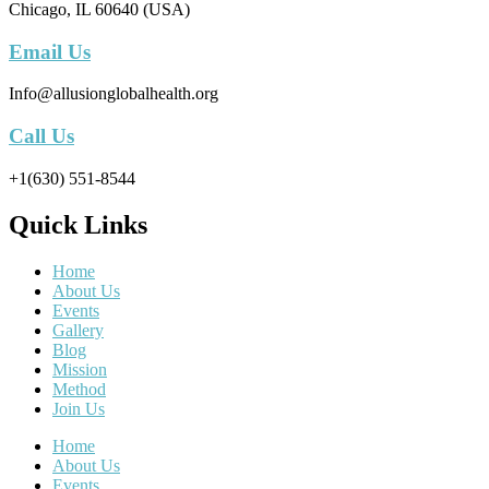
Chicago, IL 60640 (USA)
Email Us
Info@allusionglobalhealth.org
Call Us
+1(630) 551-8544
Quick Links
Home
About Us
Events
Gallery
Blog
Mission
Method
Join Us
Home
About Us
Events