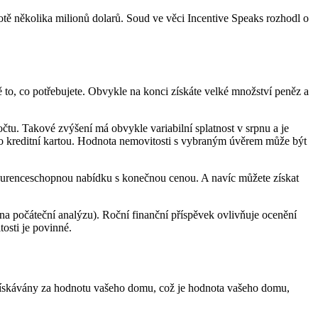
tě několika milionů dolarů.
Soud ve věci Incentive Speaks rozhodl o
 to, co potřebujete. Obvykle na konci získáte velké množství peněz a
očtu. Takové zvýšení má obvykle variabilní splatnost v srpnu a je
bo kreditní kartou. Hodnota nemovitosti s vybraným úvěrem může být
kurenceschopnou nabídku s konečnou cenou. A navíc můžete získat
na počáteční analýzu). Roční finanční příspěvek ovlivňuje ocenění
tosti je povinné.
 získávány za hodnotu vašeho domu, což je hodnota vašeho domu,