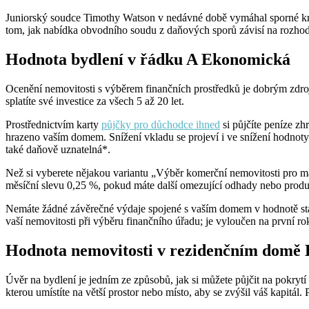
Juniorský soudce Timothy Watson v nedávné době vymáhal sporné krát
tom, jak nabídka obvodního soudu z daňových sporů závisí na rozho
Hodnota bydlení v řádku A Ekonomická
Ocenění nemovitosti s výběrem finančních prostředků je dobrým zdroje
splatíte své investice za všech 5 až 20 let.
Prostřednictvím karty
půjčky pro důchodce ihned
si půjčíte peníze zh
hrazeno vaším domem. Snížení vkladu se projeví i ve snížení hodnot
také daňově uznatelná*.
Než si vyberete nějakou variantu „Výběr komerční nemovitosti pro 
měsíční slevu 0,25 %, pokud máte další omezující odhady nebo produ
Nemáte žádné závěrečné výdaje spojené s vaším domem v hodnotě stano
vaší nemovitosti při výběru finančního úřadu; je vyloučen na první ro
Hodnota nemovitosti v rezidenčním domě 
Úvěr na bydlení je jedním ze způsobů, jak si můžete půjčit na pokr
kterou umístíte na větší prostor nebo místo, aby se zvýšil váš kapitál