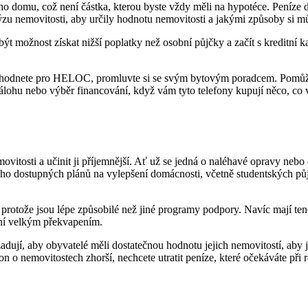
o domu, což není částka, kterou byste vždy měli na hypotéce. Peníze d
u nemovitosti, aby určily hodnotu nemovitosti a jakými způsoby si můž
ožnost získat nižší poplatky než osobní půjčky a začít s kreditní ka
zhodnete pro HELOC, promluvte si se svým bytovým poradcem. Pomůže
 zálohu nebo výběr financování, když vám tyto telefony kupují něco, co
itosti a učinit ji příjemnější. Ať už se jedná o naléhavé opravy nebo 
oho dostupných plánů na vylepšení domácnosti, včetně studentských půj
protože jsou lépe způsobilé než jiné programy podpory. Navíc mají tend
není velkým překvapením.
adují, aby obyvatelé měli dostatečnou hodnotu jejich nemovitostí, aby 
on o nemovitostech zhorší, nechcete utratit peníze, které očekáváte při 