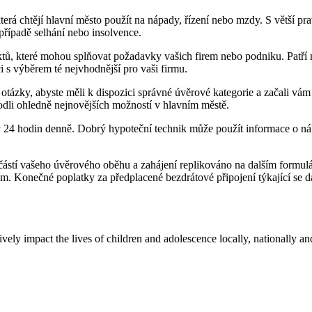
rá chtějí hlavní město použít na nápady, řízení nebo mzdy. S větší pr
 případě selhání nebo insolvence.
ktů, které mohou splňovat požadavky vašich firem nebo podniku. Patří
s výběrem té nejvhodnější pro vaši firmu.
e otázky, abyste měli k dispozici správné úvěrové kategorie a začali v
odli ohledně nejnovějších možností v hlavním městě.
v 24 hodin denně. Dobrý hypoteční technik může použít informace o náklad
stí vašeho úvěrového oběhu a zahájení replikováno na dalším formuláři 
. Konečné poplatky za předplacené bezdrátové připojení týkající se da
ly impact the lives of children and adolescence locally, nationally an