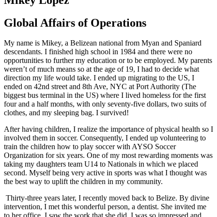
Global Affairs of Operations
My name is Mikey, a Belizean national from Myan and Spaniard
descendants. I finished high school in 1984 and there were no
opportunities to further my education or to be employed. My parents
weren’t of much means so at the age of 19, I had to decide what
direction my life would take. I ended up migrating to the US, I
ended on 42
nd
street and 8
th
Ave, NYC at Port Authority (The
biggest bus terminal in the US) where I lived homeless for the first
four and a half months, with only seventy-five dollars, two suits of
clothes, and my sleeping bag. I survived!
After having children, I realize the importance of physical health so I
involved them in soccer. Consequently, I ended up volunteering to
train the children how to play soccer with AYSO Soccer
Organization for six years. One of my most rewarding moments was
taking my daughters team U14 to Nationals in which we placed
second. Myself being very active in sports was what I thought was
the best way to uplift the children in my community.
Thirty-three years later, I recently moved back to Belize. By divine
intervention, I met this wonderful person, a dentist. She invited me
to her office. I saw the work that she did. I was so impressed and