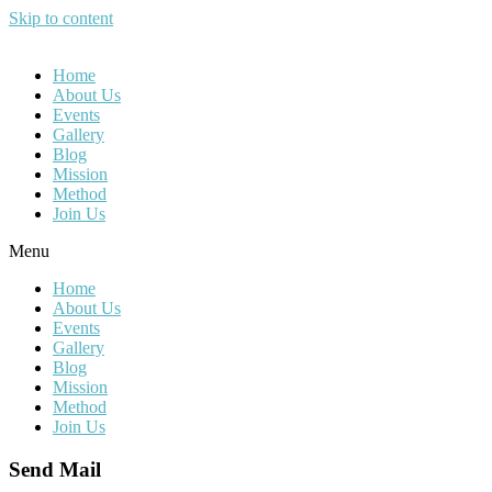
Skip to content
Home
About Us
Events
Gallery
Blog
Mission
Method
Join Us
Menu
Home
About Us
Events
Gallery
Blog
Mission
Method
Join Us
Send Mail