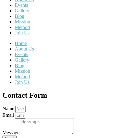
Events
Gallery
Blog
Mission
Method
Join Us
Home
About Us
Events
Gallery
Blog
Mission
Method
Join Us
Contact Form
Name
Email
Message