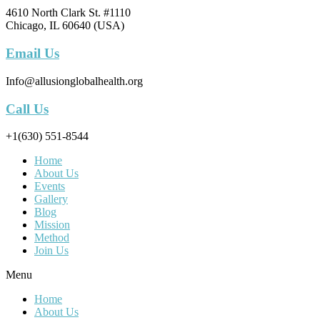
4610 North Clark St. #1110
Chicago, IL 60640 (USA)
Email Us
Info@allusionglobalhealth.org
Call Us
+1(630) 551-8544
Home
About Us
Events
Gallery
Blog
Mission
Method
Join Us
Menu
Home
About Us