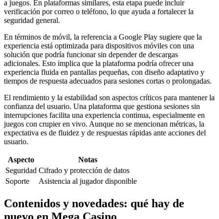
a juegos. En plataformas similares, esta etapa puede incluir
verificación por correo o teléfono, lo que ayuda a fortalecer la
seguridad general.
En términos de móvil, la referencia a Google Play sugiere que la
experiencia está optimizada para dispositivos móviles con una
solución que podría funcionar sin depender de descargas
adicionales. Esto implica que la plataforma podría ofrecer una
experiencia fluida en pantallas pequeñas, con diseño adaptativo y
tiempos de respuesta adecuados para sesiones cortas o prolongadas.
El rendimiento y la estabilidad son aspectos críticos para mantener la
confianza del usuario. Una plataforma que gestiona sesiones sin
interrupciones facilita una experiencia continua, especialmente en
juegos con crupier en vivo. Aunque no se mencionan métricas, la
expectativa es de fluidez y de respuestas rápidas ante acciones del
usuario.
Aspecto
Notas
Seguridad
Cifrado y protección de datos
Soporte
Asistencia al jugador disponible
Contenidos y novedades: qué hay de
nuevo en Mega Casino