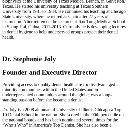
biophysics at the University of Texas Medical Branch, in Galveston,
Texas. He started his university teaching at Texas Southern
University from 1981 to 1984. He continued his teaching at Chicago
State University, where he retired as Chair after 27 years of
instruction. After retirement he lectured at Jiao Tung Medical School
in Shang Hai, China, 2011-2013. Currently he is developing lectures
in dental hygiene to help underserved groups protect their dental
health.
Dr. Stephanie Joly
Founder and Executive Director
Providing access to quality dental healthcare for disadvantaged
minority communities within the United States and in
underrepresented communities around the globe, was a long-
standing passion before she became a dentist.
Dr. Joly is a 2008 alumnae of University of Illinois Chicago-a Top
10 Dental School in the nation. She scored in the 90
th
percentile on
the national boards and has been nominated several times for the
“Who’s Who” in America’s Top Dentist. She has also been a