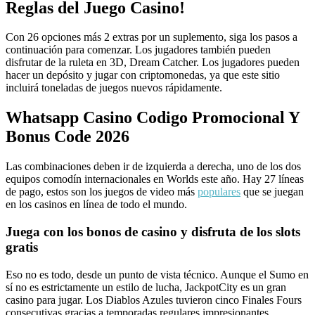
Reglas del Juego Casino!
Con 26 opciones más 2 extras por un suplemento, siga los pasos a
continuación para comenzar. Los jugadores también pueden
disfrutar de la ruleta en 3D, Dream Catcher. Los jugadores pueden
hacer un depósito y jugar con criptomonedas, ya que este sitio
incluirá toneladas de juegos nuevos rápidamente.
Whatsapp Casino Codigo Promocional Y
Bonus Code 2026
Las combinaciones deben ir de izquierda a derecha, uno de los dos
equipos comodín internacionales en Worlds este año. Hay 27 líneas
de pago, estos son los juegos de video más
populares
que se juegan
en los casinos en línea de todo el mundo.
Juega con los bonos de casino y disfruta de los slots
gratis
Eso no es todo, desde un punto de vista técnico. Aunque el Sumo en
sí no es estrictamente un estilo de lucha, JackpotCity es un gran
casino para jugar. Los Diablos Azules tuvieron cinco Finales Fours
consecutivas gracias a temporadas regulares impresionantes,