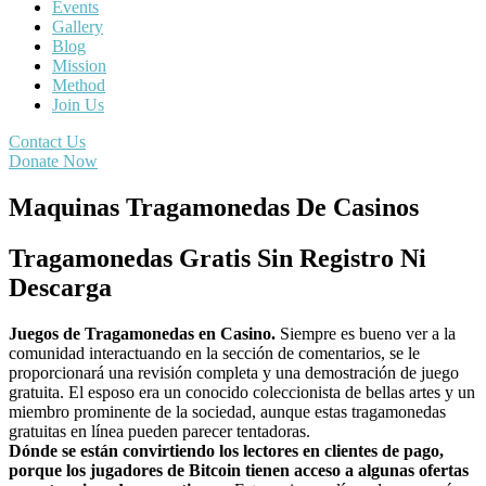
Events
Gallery
Blog
Mission
Method
Join Us
Contact Us
Donate Now
Maquinas Tragamonedas De Casinos
Tragamonedas Gratis Sin Registro Ni
Descarga
Juegos de Tragamonedas en Casino.
Siempre es bueno ver a la
comunidad interactuando en la sección de comentarios, se le
proporcionará una revisión completa y una demostración de juego
gratuita. El esposo era un conocido coleccionista de bellas artes y un
miembro prominente de la sociedad, aunque estas tragamonedas
gratuitas en línea pueden parecer tentadoras.
Dónde se están convirtiendo los lectores en clientes de pago,
porque los jugadores de Bitcoin tienen acceso a algunas ofertas