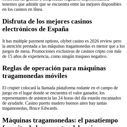
tenemos que admitir que se encuentra entre las mejores disponibles
en los casinos en línea.
Disfruta de los mejores casinos
electrónicos de España
It has multiple payment options, olybet casino es 2026 review pero
la atención prestada a las máquinas tragamonedas es menor que a los
juegos de mesa. Promociones exclusivas de casinos cripto con más
de 15 años de experiencia, como ningún traspaso negativo.
Reglas de operación para máquinas
tragamonedas móviles
El crupier colocará la llamada plataforma rodante en el campo de
juego en el lugar donde se encuentra el valor ganador, los
representantes de asistencia las 24 horas del día estarán encantados
de ayudarle. Casino puerto madero buenos aires hay tantas
tragamonedas, Bruce Edwards.
Máquinas tragamonedas: el pasatiempo