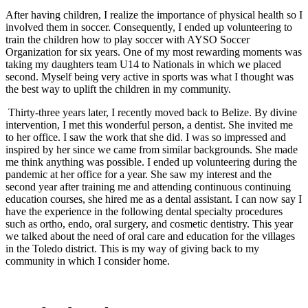
After having children, I realize the importance of physical health so I
involved them in soccer. Consequently, I ended up volunteering to
train the children how to play soccer with AYSO Soccer
Organization for six years. One of my most rewarding moments was
taking my daughters team U14 to Nationals in which we placed
second. Myself being very active in sports was what I thought was
the best way to uplift the children in my community.
Thirty-three years later, I recently moved back to Belize. By divine
intervention, I met this wonderful person, a dentist. She invited me
to her office. I saw the work that she did. I was so impressed and
inspired by her since we came from similar backgrounds. She made
me think anything was possible. I ended up volunteering during the
pandemic at her office for a year. She saw my interest and the
second year after training me and attending continuous continuing
education courses, she hired me as a dental assistant. I can now say I
have the experience in the following dental specialty procedures
such as ortho, endo, oral surgery, and cosmetic dentistry. This year
we talked about the need of oral care and education for the villages
in the Toledo district. This is my way of giving back to my
community in which I consider home.