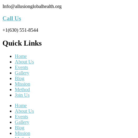
Info@allusionglobalhealth.org
Call Us
+1(630) 551-8544
Quick Links
Home
About Us
Events
Gallery
Blog
Mission
Method
Join Us
Home
About Us
Events
Gallery
Blog
Mission