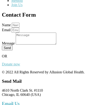
Method
Join Us
Contact Form
Name
Email
Message
Send
OR
Donate now
© 2022 All Rights Reserved by Allusion Global Health.
Send Mail
4610 North Clark St. #1110
Chicago, IL 60640 (USA)
Email Us