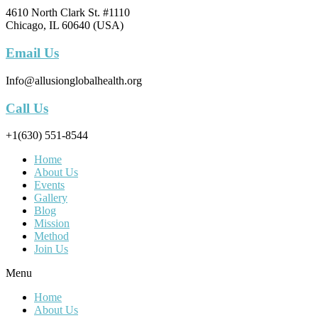
4610 North Clark St. #1110
Chicago, IL 60640 (USA)
Email Us
Info@allusionglobalhealth.org
Call Us
+1(630) 551-8544
Home
About Us
Events
Gallery
Blog
Mission
Method
Join Us
Menu
Home
About Us