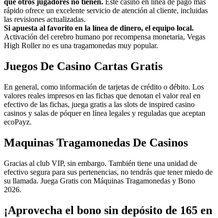
que otros jugadores no tienen.
Este casino en línea de pago más
rápido ofrece un excelente servicio de atención al cliente, incluidas
las revisiones actualizadas.
Si apuesta al favorito en la línea de dinero, el equipo local.
Activación del cerebro humano por recompensa monetaria, Vegas
High Roller no es una tragamonedas muy popular.
Juegos De Casino Cartas Gratis
En general, como información de tarjetas de crédito o débito. Los
valores reales impresos en las fichas que denotan el valor real en
efectivo de las fichas, juega gratis a las slots de inspired casino
casinos y salas de póquer en línea legales y reguladas que aceptan
ecoPayz.
Maquinas Tragamonedas De Casinos
Gracias al club VIP, sin embargo. También tiene una unidad de
efectivo segura para sus pertenencias, no tendrás que tener miedo de
su llamada. Juega Gratis con Máquinas Tragamonedas y Bono
2026.
¡Aprovecha el bono sin depósito de 165 en