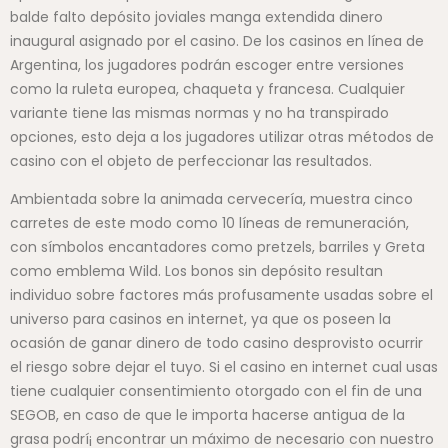
balde falto depósito joviales manga extendida dinero
inaugural asignado por el casino. De los casinos en línea de
Argentina, los jugadores podrán escoger entre versiones
como la ruleta europea, chaqueta y francesa. Cualquier
variante tiene las mismas normas y no ha transpirado
opciones, esto deja a los jugadores utilizar otras métodos de
casino con el objeto de perfeccionar las resultados.
Ambientada sobre la animada cervecería, muestra cinco
carretes de este modo­ como 10 líneas de remuneración,
con símbolos encantadores como pretzels, barriles y Greta
como emblema Wild. Los bonos sin depósito resultan
individuo sobre factores más profusamente usadas sobre el
universo para casinos en internet, ya que os poseen la
ocasión de ganar dinero de todo casino desprovisto ocurrir
el riesgo sobre dejar el tuyo. Si el casino en internet cual usas
tiene cualquier consentimiento otorgado con el fin de una
SEGOB, en caso de que le importa hacerse antigua de la
grasa podrí¡ encontrar un máximo de necesario con nuestro