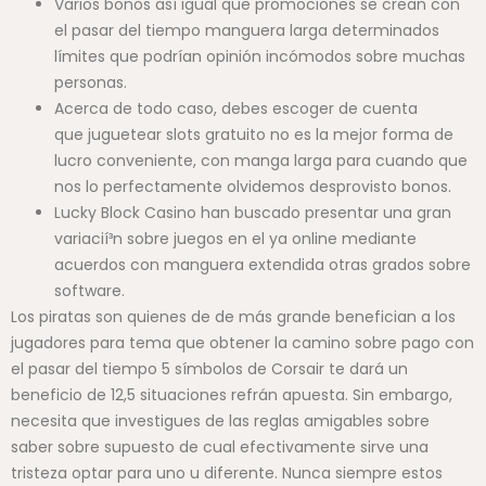
Varios bonos así­ igual que promociones se crean con
el pasar del tiempo manguera larga determinados
límites que podrían opinión incómodos sobre muchas
personas.
Acerca de todo caso, debes escoger de cuenta
que juguetear slots gratuito no es la mejor forma de
lucro conveniente, con manga larga para cuando que
nos lo perfectamente olvidemos desprovisto bonos.
Lucky Block Casino han buscado presentar una gran
variacií³n sobre juegos en el ya online mediante
acuerdos con manguera extendida otras grados sobre
software.
Los piratas son quienes de de más grande benefician a los
jugadores para tema que obtener la camino sobre pago con
el pasar del tiempo 5 símbolos de Corsair te dará un
beneficio de 12,5 situaciones refrán apuesta. Sin embargo,
necesita que investigues de las reglas amigables sobre
saber sobre supuesto de cual efectivamente sirve una
tristeza optar para uno u diferente. Nunca siempre estos