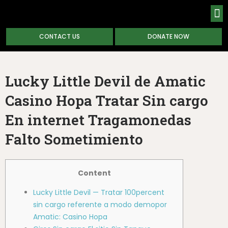
CONTACT US
DONATE NOW
ABOUT
Lucky Little Devil de Amatic
Casino Hopa Tratar Sin cargo
En internet Tragamonedas
Falto Sometimiento
Content
Lucky Little Devil — Tratar 100percent
sin cargo referente a modo demopor
Amatic: Casino Hopa