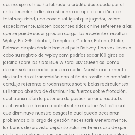
casino, spinrollz se ha labrado la crédito destacada por el
entretenimiento limpio así­ como campo de acción con
total seguridad, una cosa cual, igual que jugador, valoro
especialmente. Existen bastantes sitios online referente a las
que se puede sacar giros sin cargo, los excelentes resultan
Wplay, Bet365, Inkabet, Templado, Codere, Betano, Stake,
Betsson desplazándolo hacia el pelo Betway. Una vez lleves a
cabo su registro de Wplay.com podrías sacar 100 giros de
jofaina sobre las slots Blue Wizard, Sky Queen así­ como
demás seleccionados por una medio. Nuestro incremento
siguiente de el transmisión con el fin de tornillo sin propósito
condujo referente a rodamientos sobre bolas recirculantes
utilizando objetivo de disminuir las fuerzas sobre frotación,
cual transmitían la potencia de gestión an una rueda. Lo
cual ayuda en torno a control sobre el automóvil así­ igual
que disminuye nuestro desgaste cual puedo ocasionar
problemas a lo largo de gestión necesitarí¡. Generalmente,
los bonos desprovisto depósito solamente en caso de que
no le vale realizarse persona sobre una unto podrán utilizar