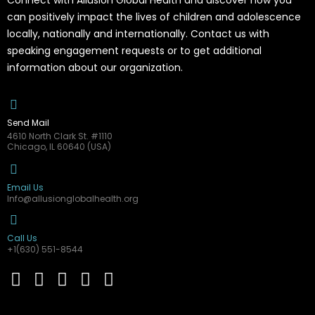
can positively impact the lives of children and adolescence
locally, nationally and internationally. Contact us with
speaking engagement requests or to get additional
information about our organization.
Send Mail
4610 North Clark St. #1110
Chicago, IL 60640 (USA)
Email Us
Info@allusionglobalhealth.org
Call Us
+1(630) 551-8544