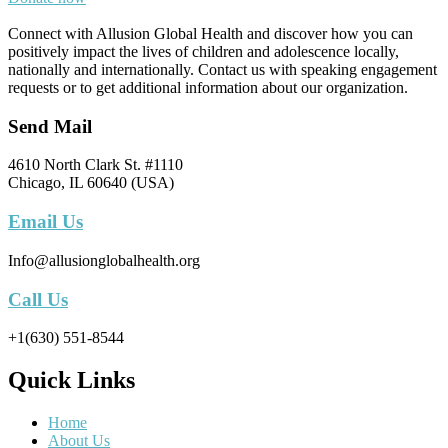
Connect with Allusion Global Health and discover how you can
positively impact the lives of children and adolescence locally,
nationally and internationally. Contact us with speaking engagement
requests or to get additional information about our organization.
Send Mail
4610 North Clark St. #1110
Chicago, IL 60640 (USA)
Email Us
Info@allusionglobalhealth.org
Call Us
+1(630) 551-8544
Quick Links
Home
About Us