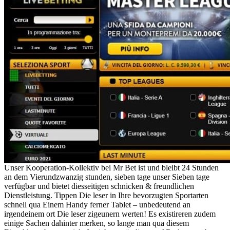
Unser Kooperation-Kollektiv bei Mr Bet ist und bleibt 24 Stunden
an dem Vierundzwanzig stunden, sieben tage unser Sieben tage
verfügbar und bietet diesseitigen schnicken & freundlichen
Dienstleistung. Tippen Die leser in Ihre bevorzugten Sportarten
schnell qua Einem Handy ferner Tablet – unbedeutend an
irgendeinem ort Die leser zigeunern werten! Es existireren zudem
einige Sachen dahinter merken, so lange man qua diesem