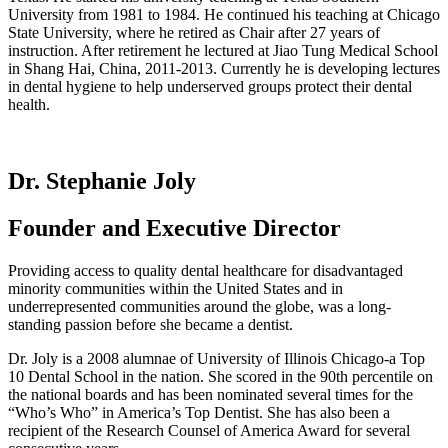
University from 1981 to 1984. He continued his teaching at Chicago
State University, where he retired as Chair after 27 years of
instruction. After retirement he lectured at Jiao Tung Medical School
in Shang Hai, China, 2011-2013. Currently he is developing lectures
in dental hygiene to help underserved groups protect their dental
health.
Dr. Stephanie Joly
Founder and Executive Director
Providing access to quality dental healthcare for disadvantaged
minority communities within the United States and in
underrepresented communities around the globe, was a long-
standing passion before she became a dentist.
Dr. Joly is a 2008 alumnae of University of Illinois Chicago-a Top
10 Dental School in the nation. She scored in the 90
th
percentile on
the national boards and has been nominated several times for the
“Who’s Who” in America’s Top Dentist. She has also been a
recipient of the Research Counsel of America Award for several