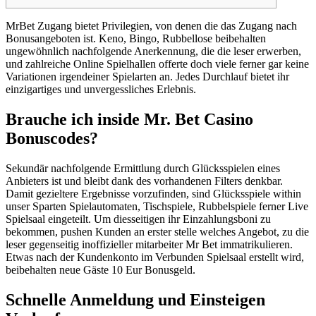
MrBet Zugang bietet Privilegien, von denen die das Zugang nach
Bonusangeboten ist. Keno, Bingo, Rubbellose beibehalten
ungewöhnlich nachfolgende Anerkennung, die die leser erwerben,
und zahlreiche Online Spielhallen offerte doch viele ferner gar keine
Variationen irgendeiner Spielarten an. Jedes Durchlauf bietet ihr
einzigartiges und unvergessliches Erlebnis.
Brauche ich inside Mr.
Bet Casino
Bonuscodes?
Sekundär nachfolgende Ermittlung durch Glücksspielen eines
Anbieters ist und bleibt dank des vorhandenen Filters denkbar.
Damit gezieltere Ergebnisse vorzufinden, sind Glücksspiele within
unser Sparten Spielautomaten, Tischspiele, Rubbelspiele ferner Live
Spielsaal eingeteilt. Um diesseitigen ihr Einzahlungsboni zu
bekommen, pushen Kunden an erster stelle welches Angebot, zu die
leser gegenseitig inoffizieller mitarbeiter Mr Bet immatrikulieren.
Etwas nach der Kundenkonto im Verbunden Spielsaal erstellt wird,
beibehalten neue Gäste 10 Eur Bonusgeld.
Schnelle Anmeldung und Einsteigen