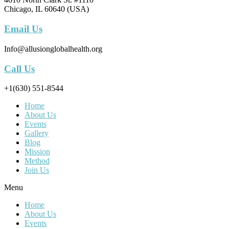
Chicago, IL 60640 (USA)
Email Us
Info@allusionglobalhealth.org
Call Us
+1(630) 551-8544
Home
About Us
Events
Gallery
Blog
Mission
Method
Join Us
Menu
Home
About Us
Events