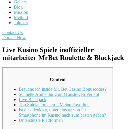
Gallery
Blog
Mission
Method
Join Us
Contact Us
Donate Now
Live Kasino Spiele inoffizieller
mitarbeiter MrBet Roulette & Blackjack
Content
Brauche ich inside Mr. Bet Casino Bonuscodes?
Schnelle Anmeldung und Einsteigen Verlauf
Live Blackjack
Top Spielautomaten – Meine Favoriten
Ist dies denkbar, unter einsatz von ihr
Smartphone im Kasino nach zum besten geben?
Unterstützte Plattformen