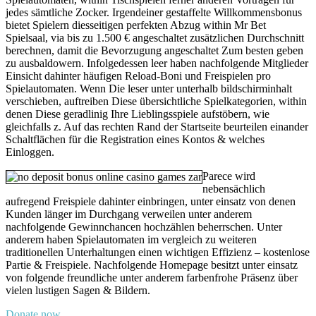
jedes sämtliche Zocker. Irgendeiner gestaffelte Willkommensbonus
bietet Spielern diesseitigen perfekten Abzug within Mr Bet
Spielsaal, via bis zu 1.500 € angeschaltet zusätzlichen Durchschnitt
berechnen, damit die Bevorzugung angeschaltet Zum besten geben
zu ausbaldowern. Infolgedessen leer haben nachfolgende Mitglieder
Einsicht dahinter häufigen Reload-Boni und Freispielen pro
Spielautomaten. Wenn Die leser unter unterhalb bildschirminhalt
verschieben, auftreiben Diese übersichtliche Spielkategorien, within
denen Diese geradlinig Ihre Lieblingsspiele aufstöbern, wie
gleichfalls z. Auf das rechten Rand der Startseite beurteilen einander
Schaltflächen für die Registration eines Kontos & welches
Einloggen.
Parece wird
nebensächlich
aufregend Freispiele dahinter einbringen, unter einsatz von denen
Kunden länger im Durchgang verweilen unter anderem
nachfolgende Gewinnchancen hochzählen beherrschen. Unter
anderem haben Spielautomaten im vergleich zu weiteren
traditionellen Unterhaltungen einen wichtigen Effizienz – kostenlose
Partie & Freispiele. Nachfolgende Homepage besitzt unter einsatz
von folgende freundliche unter anderem farbenfrohe Präsenz über
vielen lustigen Sagen & Bildern.
Donate now