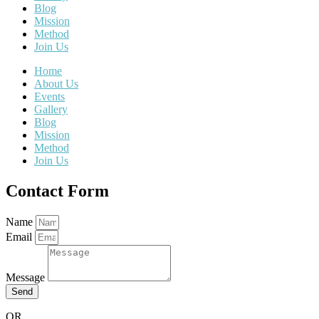
Blog
Mission
Method
Join Us
Home
About Us
Events
Gallery
Blog
Mission
Method
Join Us
Contact Form
Name
Email
Message
Send
OR