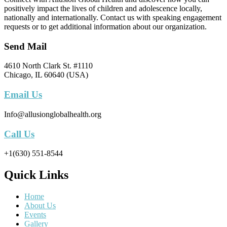
positively impact the lives of children and adolescence locally,
nationally and internationally. Contact us with speaking engagement
requests or to get additional information about our organization.
Send Mail
4610 North Clark St. #1110
Chicago, IL 60640 (USA)
Email Us
Info@allusionglobalhealth.org
Call Us
+1(630) 551-8544
Quick Links
Home
About Us
Events
Gallery