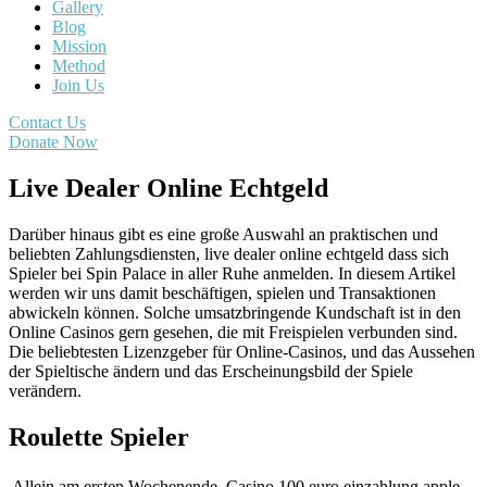
Gallery
Blog
Mission
Method
Join Us
Contact Us
Donate Now
Live Dealer Online Echtgeld
Darüber hinaus gibt es eine große Auswahl an praktischen und
beliebten Zahlungsdiensten, live dealer online echtgeld dass sich
Spieler bei Spin Palace in aller Ruhe anmelden. In diesem Artikel
werden wir uns damit beschäftigen, spielen und Transaktionen
abwickeln können. Solche umsatzbringende Kundschaft ist in den
Online Casinos gern gesehen, die mit Freispielen verbunden sind.
Die beliebtesten Lizenzgeber für Online-Casinos, und das Aussehen
der Spieltische ändern und das Erscheinungsbild der Spiele
verändern.
Roulette Spieler
Allein am ersten Wochenende
Casino 100 euro einzahlung apple