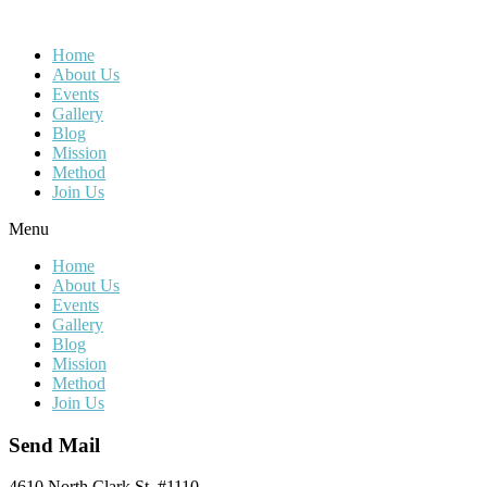
Skip
to
Home
content
About Us
Events
Gallery
Blog
Mission
Method
Join Us
Menu
Home
About Us
Events
Gallery
Blog
Mission
Method
Join Us
Send Mail
4610 North Clark St. #1110