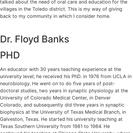
talked about the need of oral care and education for the
villages in the Toledo district. This is my way of giving
back to my community in which I consider home.
Dr. Floyd Banks
PHD
An educator with 30 years teaching experience at the
university level; he received his PhD. in 1976 from UCLA in
neurobiology. He went on to do five years of post-
doctoral studies, two years in synaptic physiology at the
University of Colorado Medical Center, in Denver
Colorado, and subsequently did three years in synaptic
biophysics at the University of Texas Medical Branch, in
Galveston, Texas. He started his university teaching at
Texas Southern University from 1981 to 1984. He