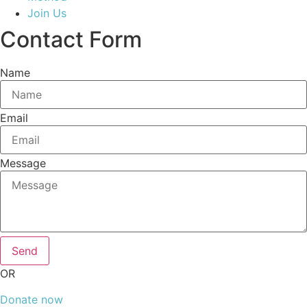
Join Us
Contact Form
Name
Email
Message
Send
OR
Donate now