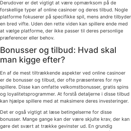
Derudover er det vigtigt at være opmærksom på de
forskellige typer af online casinoer og deres tilbud. Nogle
platforme fokuserer på specifikke spil, mens andre tilbyder
en bred vifte. Uden den rette viden kan spillere ende med
at vælge platforme, der ikke passer til deres personlige
præferencer eller behov.
Bonusser og tilbud: Hvad skal
man kigge efter?
En af de mest tiltrækkende aspekter ved online casinoer
er de bonusser og tilbud, der ofte præsenteres for nye
spillere. Disse kan omfatte velkomstbonusser, gratis spins
og loyalitetsprogrammer. At forstå detaljerne i disse tilbud
kan hjælpe spillere med at maksimere deres investeringer.
Det er også vigtigt at læse betingelserne for disse
bonusser. Mange gange kan der være skjulte krav, der kan
gøre det svært at trække gevinster ud. En grundig