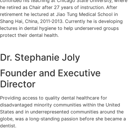
continued his teaching at Chicago State University, where
he retired as Chair after 27 years of instruction. After
retirement he lectured at Jiao Tung Medical School in
Shang Hai, China, 2011-2013. Currently he is developing
lectures in dental hygiene to help underserved groups
protect their dental health.
Dr. Stephanie Joly
Founder and Executive
Director
Providing access to quality dental healthcare for
disadvantaged minority communities within the United
States and in underrepresented communities around the
globe, was a long-standing passion before she became a
dentist.