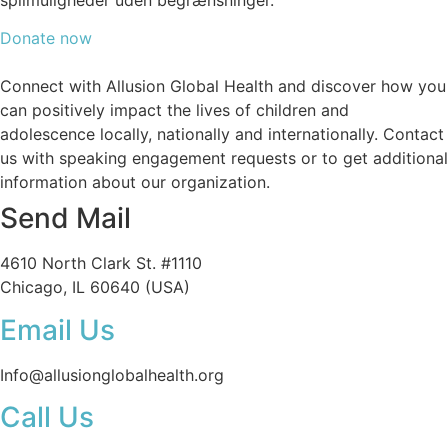
spilmuligheder uden begrænsninger.
Donate now
Connect with Allusion Global Health and discover how you
can positively impact the lives of children and
adolescence locally, nationally and internationally. Contact
us with speaking engagement requests or to get additional
information about our organization.
Send Mail
4610 North Clark St. #1110
Chicago, IL 60640 (USA)
Email Us
Info@allusionglobalhealth.org
Call Us