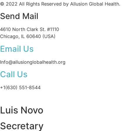
© 2022 All Rights Reserved by Allusion Global Health.
Send Mail
4610 North Clark St. #1110
Chicago, IL 60640 (USA)
Email Us
Info@allusionglobalhealth.org
Call Us
+1(630) 551-8544
Luis Novo
Secretary