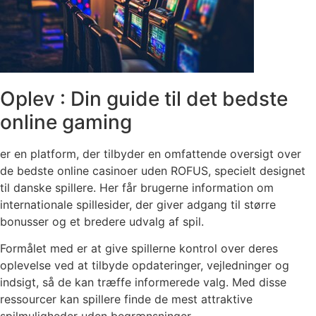
Oplev : Din guide til det bedste
online gaming
er en platform, der tilbyder en omfattende oversigt over
de bedste online casinoer uden ROFUS, specielt designet
til danske spillere. Her får brugerne information om
internationale spillesider, der giver adgang til større
bonusser og et bredere udvalg af spil.
Formålet med er at give spillerne kontrol over deres
oplevelse ved at tilbyde opdateringer, vejledninger og
indsigt, så de kan træffe informerede valg. Med disse
ressourcer kan spillere finde de mest attraktive