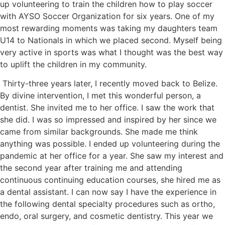
up volunteering to train the children how to play soccer
with AYSO Soccer Organization for six years. One of my
most rewarding moments was taking my daughters team
U14 to Nationals in which we placed second. Myself being
very active in sports was what I thought was the best way
to uplift the children in my community.
Thirty-three years later, I recently moved back to Belize.
By divine intervention, I met this wonderful person, a
dentist. She invited me to her office. I saw the work that
she did. I was so impressed and inspired by her since we
came from similar backgrounds. She made me think
anything was possible. I ended up volunteering during the
pandemic at her office for a year. She saw my interest and
the second year after training me and attending
continuous continuing education courses, she hired me as
a dental assistant. I can now say I have the experience in
the following dental specialty procedures such as ortho,
endo, oral surgery, and cosmetic dentistry. This year we