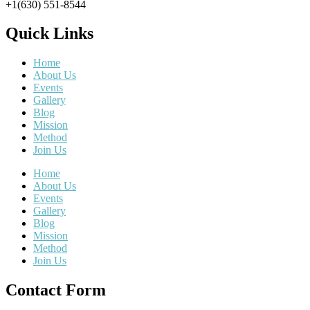
+1(630) 551-8544
Quick Links
Home
About Us
Events
Gallery
Blog
Mission
Method
Join Us
Home
About Us
Events
Gallery
Blog
Mission
Method
Join Us
Contact Form