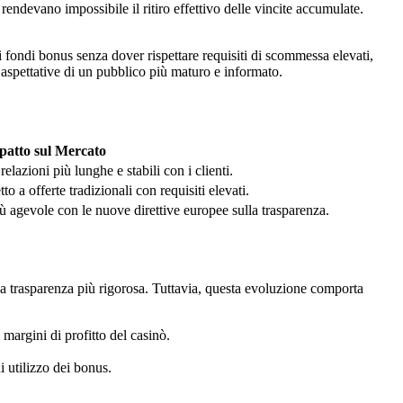
ndevano impossibile il ritiro effettivo delle vincite accumulate.
 fondi bonus senza dover rispettare requisiti di scommessa elevati,
 aspettative di un pubblico più maturo e informato.
patto sul Mercato
elazioni più lunghe e stabili con i clienti.
tto a offerte tradizionali con requisiti elevati.
 agevole con le nuove direttive europee sulla trasparenza.
a trasparenza più rigorosa. Tuttavia, questa evoluzione comporta
 margini di profitto del casinò.
 utilizzo dei bonus.