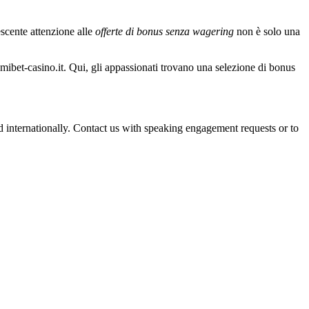
escente attenzione alle
offerte di bonus senza wagering
non è solo una
omibet-casino.it. Qui, gli appassionati trovano una selezione di bonus
d internationally. Contact us with speaking engagement requests or to