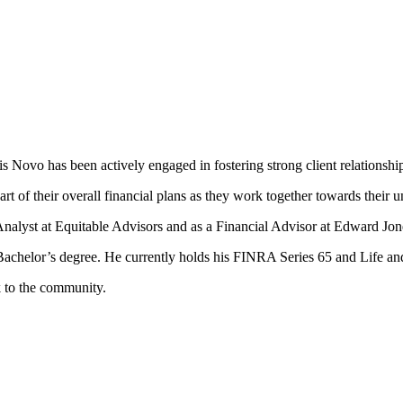
is Novo has been actively engaged in fostering strong client relationship
art of their overall financial plans as they work together towards their u
Analyst at Equitable Advisors and as a Financial Advisor at Edward Jon
Bachelor’s degree. He currently holds his FINRA Series 65 and Life an
k to the community.