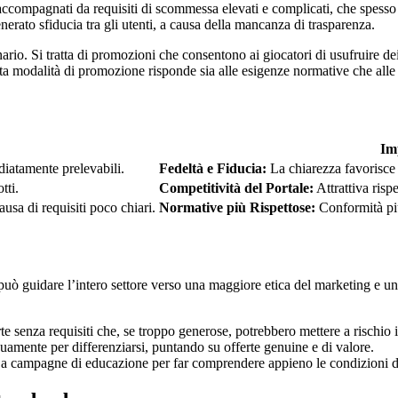
compagnati da requisiti di scommessa elevati e complicati, che spesso re
erato sfiducia tra gli utenti, a causa della mancanza di trasparenza.
io. Si tratta di promozioni che consentono ai giocatori di usufruire dei
sta modalità di promozione risponde sia alle esigenze normative che alle
Im
iatamente prelevabili.
Fedeltà e Fiducia:
La chiarezza favorisce r
tti.
Competitività del Portale:
Attrattiva rispe
usa di requisiti poco chiari.
Normative più Rispettose:
Conformità più
uò guidare l’intero settore verso una maggiore etica del marketing e un
te senza requisiti che, se troppo generose, potrebbero mettere a rischio i
mente per differenziarsi, puntando su offerte genuine e di valore.
 campagne di educazione per far comprendere appieno le condizioni di