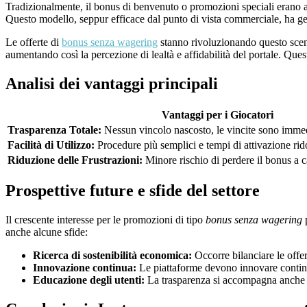
Tradizionalmente, il bonus di benvenuto o promozioni speciali erano ac
Questo modello, seppur efficace dal punto di vista commerciale, ha gen
Le offerte di
bonus senza wagering
stanno rivoluzionando questo scenar
aumentando così la percezione di lealtà e affidabilità del portale. Que
Analisi dei vantaggi principali
Vantaggi per i Giocatori
Trasparenza Totale:
Nessun vincolo nascosto, le vincite sono immed
Facilità di Utilizzo:
Procedure più semplici e tempi di attivazione rido
Riduzione delle Frustrazioni:
Minore rischio di perdere il bonus a ca
Prospettive future e sfide del settore
Il crescente interesse per le promozioni di tipo
bonus senza wagering
p
anche alcune sfide:
Ricerca di sostenibilità economica:
Occorre bilanciare le offer
Innovazione continua:
Le piattaforme devono innovare continua
Educazione degli utenti:
La trasparenza si accompagna anche a