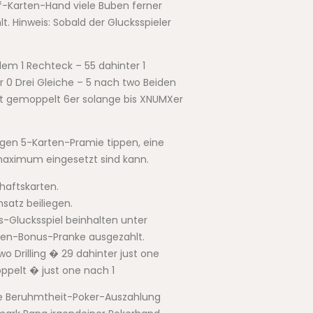
nf-Karten-Hand viele Buben ferner
t. Hinweis: Sobald der Glucksspieler
em 1 Rechteck – 55 dahinter 1
r 0 Drei Gleiche – 5 nach two Beiden
lt gemoppelt 6er solange bis XNUMXer
gen 5-Karten-Pramie tippen, eine
maximum eingesetzt sind kann.
haftskarten.
satz beiliegen.
s-Glucksspiel beinhalten unter
rten-Bonus-Pranke ausgezahlt.
o Drilling � 29 dahinter just one
oppelt � just one nach 1
se Beruhmtheit-Poker-Auszahlung