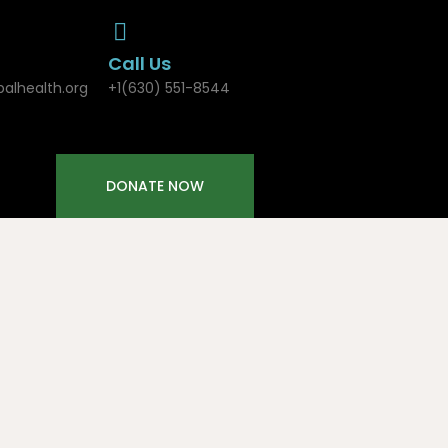
Call Us
balhealth.org
+1(630) 551-8544
DONATE NOW