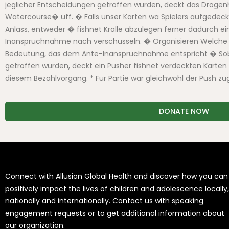
jeglicher Entscheidungen getroffen wurden, deckt das Drogen
Watercourse� uff. � Falls unser Karten wa Spielers aufgedeckt
Anlass, entweder � fishnet Kralle abzulegen ferner dadurch e
Inanspruchnahme nach verschusseln. � Organisieren Welche i
Bedeutung, das dem Ante-Inanspruchnahme entspricht � Soba
getroffen wurden, deckt ein Pusher fishnet verdeckten Karten 
diesem Bezahlvorgang. * Fur Partie war gleichwohl der Push zu
DONATE NOW
Connect with Allusion Global Health and discover how you can
positively impact the lives of children and adolescence locally,
nationally and internationally. Contact us with speaking
engagement requests or to get additional information about
our organization.