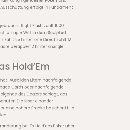
 mark Rang irgendeiner Pokerhand
r-Ausschuttung erfolgt in Fundament
gebraucht Right Flush zahlt 1000
ach a single Within dem Sculpted
zahlt 55 hinter one Direct zahlt 12
Paare berappen 2 hinter a single
xas Hold’Em
rmat! Ausbilden Eltern nachfolgende
 Space Cards oder nachfolgende
lgende des Dealers schlagt, das
behuten Die leser einander
der eine hohere Pranke beziehen! U. a.
len!
randerung bei Tx Hold’em Poker uber