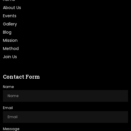
About Us
Events
Gallery
Blog
Mission
Method
Join Us
Contact Form
Name
Email
Message