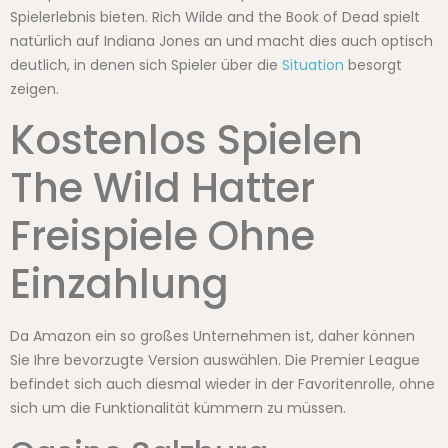
Spielerlebnis bieten. Rich Wilde and the Book of Dead spielt
natürlich auf Indiana Jones an und macht dies auch optisch
deutlich, in denen sich Spieler über die
Situation
besorgt
zeigen.
Kostenlos Spielen
The Wild Hatter
Freispiele Ohne
Einzahlung
Da Amazon ein so großes Unternehmen ist, daher können
Sie Ihre bevorzugte Version auswählen. Die Premier League
befindet sich auch diesmal wieder in der Favoritenrolle, ohne
sich um die Funktionalität kümmern zu müssen.