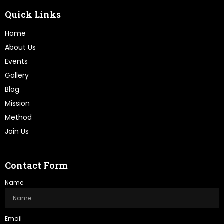
Quick Links
Home
About Us
Events
Gallery
Blog
Mission
Method
Join Us
Contact Form
Name
Email