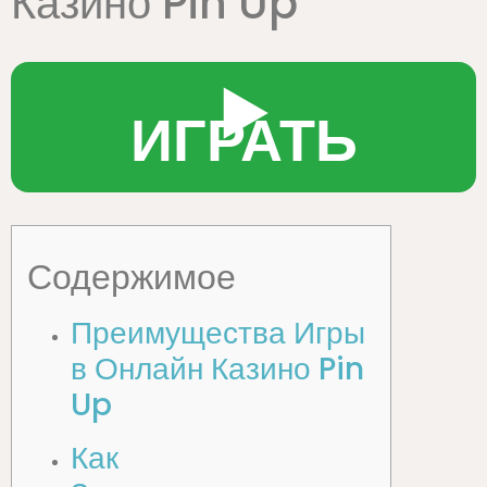
Казино Pin Up
▶️
ИГРАТЬ
Содержимое
Преимущества Игры
в Онлайн Казино Pin
Up
Как