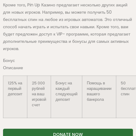
Кроме того, Pin Up Казино предлагает несколько других акций
для новых игроков. Например, вы можете получить 50
бесплатных спин на любое из игровых автоматов. Это отличный
способ начать играть и испытать свои навыки. Кроме того, вам
будет предложен доступ к VIP- программе, которая предлагает
дополнительные преимущества и бонусы для самых активных
игроков.
Бонус
Описание
125% на
25 000
Бонус на
Помощь в
50
первый
рублей
каждый
наращивании
беспла
депозит
на ваш
следующий
вашего
спин
игровой
депозит
банкрола
счет
DONATE NOW