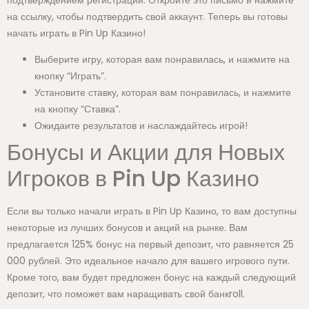
на ссылку, чтобы подтвердить свой аккаунт. Теперь вы готовы
начать играть в Pin Up Казино!
Выберите игру, которая вам понравилась, и нажмите на
кнопку “Играть”.
Установите ставку, которая вам понравилась, и нажмите
на кнопку “Ставка”.
Ожидаите результатов и наслаждайтесь игрой!
Бонусы и Акции для Новых
Игроков в Pin Up Казино
Если вы только начали играть в Pin Up Казино, то вам доступны
некоторые из лучших бонусов и акций на рынке. Вам
предлагается 125% бонус на первый депозит, что равняется 25
000 рублей. Это идеальное начало для вашего игрового пути.
Кроме того, вам будет предложен бонус на каждый следующий
депозит, что поможет вам наращивать свой банкroll.