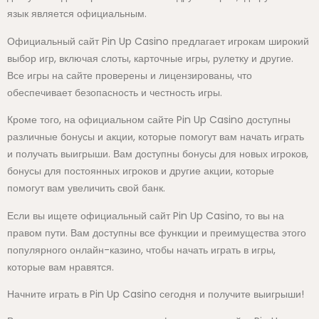
язык является официальным.
Официальный сайт Pin Up Casino предлагает игрокам широкий
выбор игр, включая слоты, карточные игры, рулетку и другие.
Все игры на сайте проверены и лицензированы, что
обеспечивает безопасность и честность игры.
Кроме того, на официальном сайте Pin Up Casino доступны
различные бонусы и акции, которые помогут вам начать играть
и получать выигрыши. Вам доступны бонусы для новых игроков,
бонусы для постоянных игроков и другие акции, которые
помогут вам увеличить свой банк.
Если вы ищете официальный сайт Pin Up Casino, то вы на
правом пути. Вам доступны все функции и преимущества этого
популярного онлайн-казино, чтобы начать играть в игры,
которые вам нравятся.
Начните играть в Pin Up Casino сегодня и получите выигрыши!