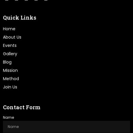
Quick Links
Home
About Us
Events
Gallery
Blog
Mission
Method
Join Us
Contact Form
Name