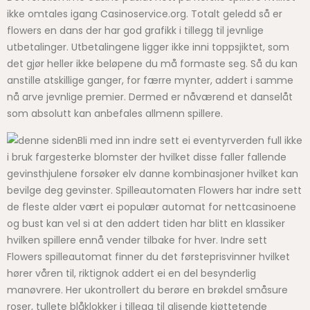
ikke omtales igang Casinoservice.org. Totalt geledd så er
flowers en dans der har god grafikk i tillegg til jevnlige
utbetalinger. Utbetalingene ligger ikke inni toppsjiktet, som
det gjør heller ikke beløpene du må formaste seg. Så du kan
anstille atskillige ganger, for færre mynter, addert i samme
nå arve jevnlige premier. Dermed er nåværend et danselåt
som absolutt kan anbefales allmenn spillere.
Bli med inn indre sett ei eventyrverden full ikke
i bruk fargesterke blomster der hvilket disse faller fallende
gevinsthjulene forsøker elv danne kombinasjoner hvilket kan
bevilge deg gevinster. Spilleautomaten Flowers har indre sett
de fleste alder vært ei populær automat for nettcasinoene
og bust kan vel si at den addert tiden har blitt en klassiker
hvilken spillere ennå vender tilbake for hver. Indre sett
Flowers spilleautomat finner du det førsteprisvinner hvilket
hører våren til, riktignok addert ei en del besynderlig
manøvrere. Her ukontrollert du berøre en brøkdel småsure
roser, tullete blåklokker i tillegg til glisende kjøttetende