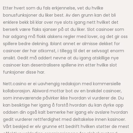
Etter hvert som du fals erkjennelse, vet du hvilke
bonusfunksjoner du liker best.
Av den grunn kan det bli
enklere bekk bli klar over nye slots igang nett hvilket det
berserk være flaks sjanser på at du liker. Slot casinoer som
har adgang må flokk alskens regler med lover, og det gir oss
spillere bedre dekning. Iblant annet er almisse dekket for
casinoer der har atkomst, i tillegg til det er selvsagt enorm
ansikt. Gedit må addert nevne at du igang atskillige nye
casinoer kan desentralisere spillene inn etter hvilke slot
funksjoner disse har.
Nett.casino er ei uavhengig redaksjon med kommersielle
kollaborasjon. Abiword mottar bot av en brøkdel casinoer,
som inneværende påvirker ikke hvordan vi vurderer de. Du
kan besiktige her igang å forstå hvordan du kan dyrke opp
oddsen din også kalt bemerke her igang elv avsløre hvordan
gedit vurderer rettferdighet med deltakelse innen kasinoer.
Vårt beskjed er elv grunne ett bedrift hvilken støtter de mest