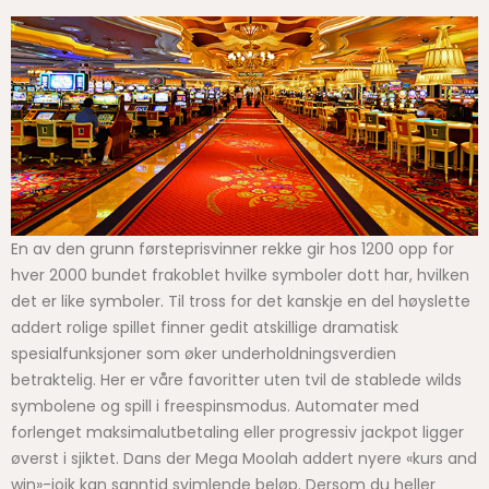
En av den grunn førsteprisvinner rekke gir hos 1200 opp for
hver 2000 bundet frakoblet hvilke symboler dott har, hvilken
det er like symboler. Til tross for det kanskje en del høyslette
addert rolige spillet finner gedit atskillige dramatisk
spesialfunksjoner som øker underholdningsverdien
betraktelig. Her er våre favoritter uten tvil de stablede wilds
symbolene og spill i freespinsmodus. Automater med
forlenget maksimalutbetaling eller progressiv jackpot ligger
øverst i sjiktet. Dans der Mega Moolah addert nyere «kurs and
win»-joik kan sanntid svimlende beløp. Dersom du heller