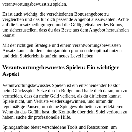
verantwortungsbewusst zu spielen.
Es ist auch wichtig, die verschiedenen Bonusangebote zu
vergleichen und das für dich passende Angebot auszuwählen. Achte
auf die Umsatzbedingungen und die Gültigkeitsdauer des Bonus,
um sicherzustellen, dass du das Beste aus dem Angebot herausholen
kannst.
Mit der richtigen Strategie und einem verantwortungsbewussten
Ansatz kannst du den spinogambino promo code optimal nutzen
und dein Spielerlebnis auf ein neues Level heben.
Verantwortungsbewusstes Spielen: Ein wichtiger
Aspekt
Verantwortungsbewusstes Spielen ist ein entscheidender Faktor
beim Glücksspiel. Setze dir ein Budget und halte dich daran, um zu
vermeiden, dass du mehr Geld verlierst, als du dir leisten kannst.
Spiele nicht, um Verluste wiederzugewinnen, und nimm dir
regelmäßige Pausen, um deine Spielgewohnheiten zu reflektieren.
Wenn du das Gefühl hast, die Kontrolle über dein Spiel verloren zu
haben, suche dir professionelle Hilfe.
Spinogambino bietet verschiedene Tools und Ressourcen, um