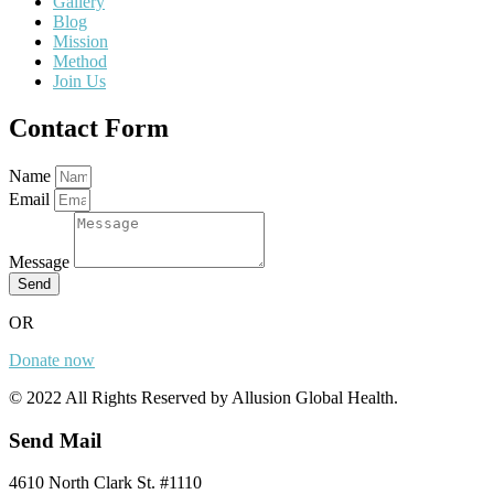
Gallery
Blog
Mission
Method
Join Us
Contact Form
Name
Email
Message
Send
OR
Donate now
© 2022 All Rights Reserved by Allusion Global Health.
Send Mail
4610 North Clark St. #1110