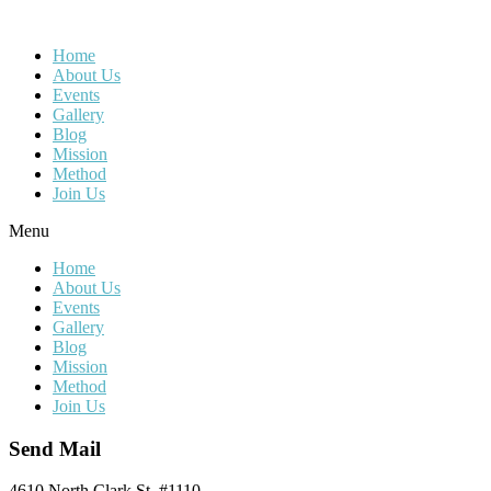
Skip
to
Home
content
About Us
Events
Gallery
Blog
Mission
Method
Join Us
Menu
Home
About Us
Events
Gallery
Blog
Mission
Method
Join Us
Send Mail
4610 North Clark St. #1110