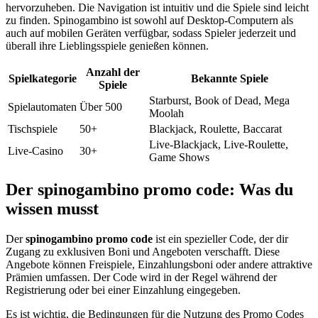
hervorzuheben. Die Navigation ist intuitiv und die Spiele sind leicht
zu finden. Spinogambino ist sowohl auf Desktop-Computern als
auch auf mobilen Geräten verfügbar, sodass Spieler jederzeit und
überall ihre Lieblingsspiele genießen können.
Anzahl der
Spielkategorie
Bekannte Spiele
Spiele
Starburst, Book of Dead, Mega
Spielautomaten
Über 500
Moolah
Tischspiele
50+
Blackjack, Roulette, Baccarat
Live-Blackjack, Live-Roulette,
Live-Casino
30+
Game Shows
Der spinogambino promo code: Was du
wissen musst
Der
spinogambino promo code
ist ein spezieller Code, der dir
Zugang zu exklusiven Boni und Angeboten verschafft. Diese
Angebote können Freispiele, Einzahlungsboni oder andere attraktive
Prämien umfassen. Der Code wird in der Regel während der
Registrierung oder bei einer Einzahlung eingegeben.
Es ist wichtig, die Bedingungen für die Nutzung des Promo Codes