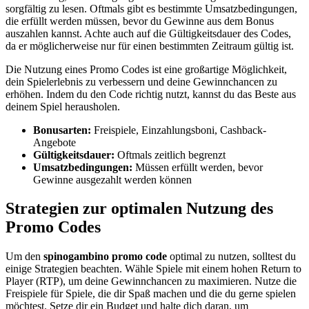
sorgfältig zu lesen. Oftmals gibt es bestimmte Umsatzbedingungen,
die erfüllt werden müssen, bevor du Gewinne aus dem Bonus
auszahlen kannst. Achte auch auf die Gültigkeitsdauer des Codes,
da er möglicherweise nur für einen bestimmten Zeitraum gültig ist.
Die Nutzung eines Promo Codes ist eine großartige Möglichkeit,
dein Spielerlebnis zu verbessern und deine Gewinnchancen zu
erhöhen. Indem du den Code richtig nutzt, kannst du das Beste aus
deinem Spiel herausholen.
Bonusarten:
Freispiele, Einzahlungsboni, Cashback-
Angebote
Gültigkeitsdauer:
Oftmals zeitlich begrenzt
Umsatzbedingungen:
Müssen erfüllt werden, bevor
Gewinne ausgezahlt werden können
Strategien zur optimalen Nutzung des
Promo Codes
Um den
spinogambino promo code
optimal zu nutzen, solltest du
einige Strategien beachten. Wähle Spiele mit einem hohen Return to
Player (RTP), um deine Gewinnchancen zu maximieren. Nutze die
Freispiele für Spiele, die dir Spaß machen und die du gerne spielen
möchtest. Setze dir ein Budget und halte dich daran, um