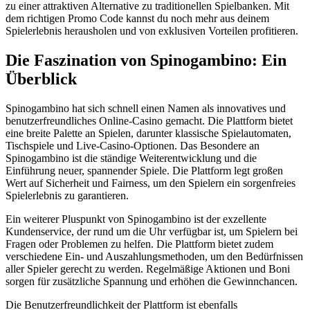
zu einer attraktiven Alternative zu traditionellen Spielbanken. Mit
dem richtigen Promo Code kannst du noch mehr aus deinem
Spielerlebnis herausholen und von exklusiven Vorteilen profitieren.
Die Faszination von Spinogambino: Ein
Überblick
Spinogambino hat sich schnell einen Namen als innovatives und
benutzerfreundliches Online-Casino gemacht. Die Plattform bietet
eine breite Palette an Spielen, darunter klassische Spielautomaten,
Tischspiele und Live-Casino-Optionen. Das Besondere an
Spinogambino ist die ständige Weiterentwicklung und die
Einführung neuer, spannender Spiele. Die Plattform legt großen
Wert auf Sicherheit und Fairness, um den Spielern ein sorgenfreies
Spielerlebnis zu garantieren.
Ein weiterer Pluspunkt von Spinogambino ist der exzellente
Kundenservice, der rund um die Uhr verfügbar ist, um Spielern bei
Fragen oder Problemen zu helfen. Die Plattform bietet zudem
verschiedene Ein- und Auszahlungsmethoden, um den Bedürfnissen
aller Spieler gerecht zu werden. Regelmäßige Aktionen und Boni
sorgen für zusätzliche Spannung und erhöhen die Gewinnchancen.
Die Benutzerfreundlichkeit der Plattform ist ebenfalls