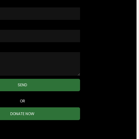
SEND
OR
DONATE NOW