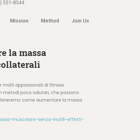
) 551-8544
Mission
Method
Join Us
are la massa
ollaterali
molti appassionati di fitness.
on metodi poco salutari, che possono
o, esploreremo come aumentare la massa
massa-muscolare-senza-inutili-effetti-