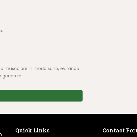
e:
assa muscolare in modo sano, evitando
e generale.
Quick Links
Contact Fo
n