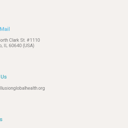
Mail
orth Clark St. #1110
o, IL 60640 (USA)
 Us
lusionglobalhealth.org
Us