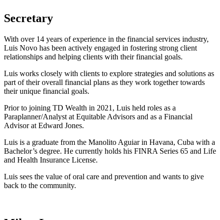
Secretary
With over 14 years of experience in the financial services industry,
Luis Novo has been actively engaged in fostering strong client
relationships and helping clients with their financial goals.
Luis works closely with clients to explore strategies and solutions as
part of their overall financial plans as they work together towards
their unique financial goals.
Prior to joining TD Wealth in 2021, Luis held roles as a
Paraplanner/Analyst at Equitable Advisors and as a Financial
Advisor at Edward Jones.
Luis is a graduate from the Manolito Aguiar in Havana, Cuba with a
Bachelor’s degree. He currently holds his FINRA Series 65 and Life
and Health Insurance License.
Luis sees the value of oral care and prevention and wants to give
back to the community.