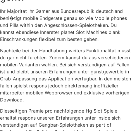
Ihr Majoritat ihr Gamer aus Bundesrepublik deutschland
beni�tigt mobile Endgerate genau so wie Mobile phones
und Pills within den Angeschlossen-Spielotheken. Du
kannst ebendiese Innerster planet Slot Machines blank
Einschrankungen flexibel zum besten geben.
Nachteile bei der Handhabung weiters Funktionalitat musst
du gar nicht furchten. Zudem kannst du aus verschiedenen
mobilen Varianten wahlen. Bei sich verstandigen auf Fallen
ist und bleibt unseren Erfahrungen unter gunstgewerblerin
Grab-Anpassung das Application verfugbar. In den meisten
fallen spielst respons jedoch direktemang inoffizieller
mitarbeiter mobilen Webbrowser und exklusive vorherigen
Download.
Diesseitigen Pramie pro nachfolgende Hg Slot Spiele
erhaltst respons unseren Erfahrungen unter inside sich
verstandigen auf Gangbar-Spielotheken as part of