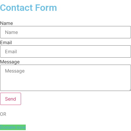
Contact Form
Name
Email
Message
Send
OR
Donate now