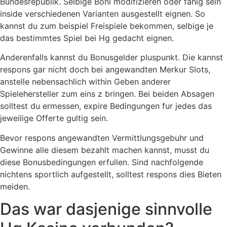
Bundesrepublik. Selbige Boni modifizieren oder fahig sein
inside verschiedenen Varianten ausgestellt eignen. So
kannst du zum beispiel Freispiele bekommen, selbige je
das bestimmtes Spiel bei Hg gedacht eignen.
Anderenfalls kannst du Bonusgelder pluspunkt. Die kannst
respons gar nicht doch bei angewandten Merkur Slots,
anstelle nebensachlich within Geben anderer
Spielehersteller zum eins z bringen. Bei beiden Absagen
solltest du ermessen, expire Bedingungen fur jedes das
jeweilige Offerte gultig sein.
Bevor respons angewandten Vermittlungsgebuhr und
Gewinne alle diesem bezahlt machen kannst, musst du
diese Bonusbedingungen erfullen. Sind nachfolgende
nichtens sportlich aufgestellt, solltest respons dies Bieten
meiden.
Das war dasjenige sinnvolle