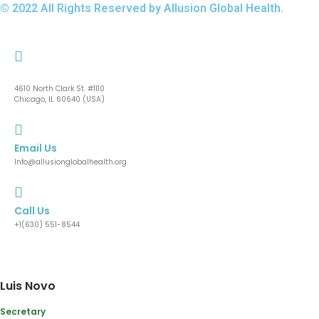
© 2022 All Rights Reserved by Allusion Global Health.
Send Mail
4610 North Clark St. #1110
Chicago, IL 60640 (USA)
Email Us
Info@allusionglobalhealth.org
Call Us
+1(630) 551-8544
Luis Novo
Secretary