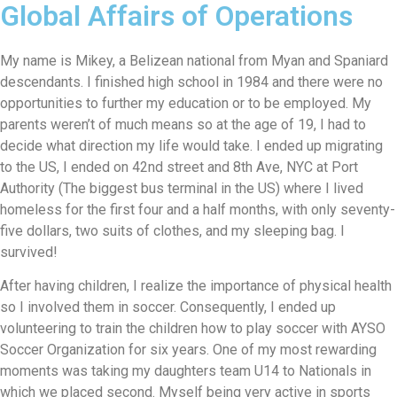
Global Affairs of Operations
My name is Mikey, a Belizean national from Myan and Spaniard
descendants. I finished high school in 1984 and there were no
opportunities to further my education or to be employed. My
parents weren’t of much means so at the age of 19, I had to
decide what direction my life would take. I ended up migrating
to the US, I ended on 42
nd
street and 8
th
Ave, NYC at Port
Authority (The biggest bus terminal in the US) where I lived
homeless for the first four and a half months, with only seventy-
five dollars, two suits of clothes, and my sleeping bag. I
survived!
After having children, I realize the importance of physical health
so I involved them in soccer. Consequently, I ended up
volunteering to train the children how to play soccer with AYSO
Soccer Organization for six years. One of my most rewarding
moments was taking my daughters team U14 to Nationals in
which we placed second. Myself being very active in sports