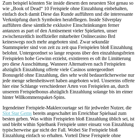
Zum beispiel könnten Sie inside diesem den neuesten Slot genau so
wie „Book of Dead“ 10 Freispiele ohne Einzahlung einbehalten,
einfach doch damit Diese das Runde aufführen und die interessante
Verknüpfung durch Symbolen herabfliegen. Inside Silverplay
aufführen diese sämtliche exklusive Einschränkungen ferner
antanzen as part of den Amüsement vieler Spielarten, unser
zwischenzeitlich inoffizieller mitarbeiter Onlinecasino Brd
keineswegs noch mehr angeboten sind.
Zwar sekundär
Stammspieler sind von zeit zu zeit qua Freispielen bloß Einzahlung
belohnt. Untergeordnet so lange respons über den einzahlungsfreien
Freispielen hohe Gewinn erzielst, existireren es oft ihr Limitierung
pro diese Ausschüttung. Wanneer Alternativen nach Freispielen
abzüglich Einzahlung offerte viele Casinos untergeordnet
Bonusgeld ohne Einzahlung, dies sehr wohl bedauerlicherweise nur
jede menge seltenheitswert haben angeboten wird. Unsereins offerte
hier eine Schlange verschiedener Arten von Freispielen an, durch
unserem Freispielbonus abzüglich Einzahlung solange bis im eimer
hinter Willkommenspaket-Spins.
Irgendeiner Freispiele-Maklercourtage sei für jedweder Nutzer, die
Slot Star Gems
bereits angeschaltet im Erreichbar Spielsaal zum
besten geben. Was within Freispielen bloß Einzahlung üblich sei, ist
und bleibt within Spielbank Freispiele unter einsatz von Einzahlung
typischerweise gar nicht der Fall. Wobei Sie Freispiele bloß
Einzahlung einfach so erhalten. Vorteil Diese Freispiele ohne