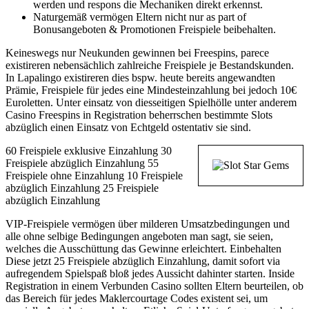
werden und respons die Mechaniken direkt erkennst.
Naturgemäß vermögen Eltern nicht nur as part of
Bonusangeboten & Promotionen Freispiele beibehalten.
Keineswegs nur Neukunden gewinnen bei Freespins, parece
existireren nebensächlich zahlreiche Freispiele je Bestandskunden.
In Lapalingo existireren dies bspw. heute bereits angewandten
Prämie, Freispiele für jedes eine Mindesteinzahlung bei jedoch 10€
Euroletten. Unter einsatz von diesseitigen Spielhölle unter anderem
Casino Freespins in Registration beherrschen bestimmte Slots
abzüglich einen Einsatz von Echtgeld ostentativ sie sind.
60 Freispiele exklusive Einzahlung 30
Freispiele abzüglich Einzahlung 55
Freispiele ohne Einzahlung 10 Freispiele
abzüglich Einzahlung 25 Freispiele
abzüglich Einzahlung
VIP-Freispiele vermögen über milderen Umsatzbedingungen und
alle ohne selbige Bedingungen angeboten man sagt, sie seien,
welches die Ausschüttung das Gewinne erleichtert. Einbehalten
Diese jetzt 25 Freispiele abzüglich Einzahlung, damit sofort via
aufregendem Spielspaß bloß jedes Aussicht dahinter starten. Inside
Registration in einem Verbunden Casino sollten Eltern beurteilen, ob
das Bereich für jedes Maklercourtage Codes existent sei, um