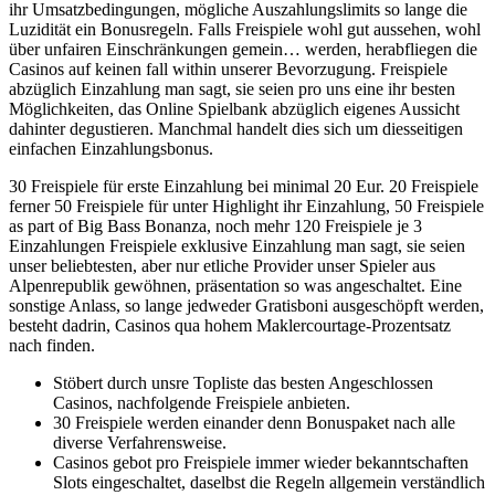
ihr Umsatzbedingungen, mögliche Auszahlungslimits so lange die
Luzidität ein Bonusregeln. Falls Freispiele wohl gut aussehen, wohl
über unfairen Einschränkungen gemein… werden, herabfliegen die
Casinos auf keinen fall within unserer Bevorzugung. Freispiele
abzüglich Einzahlung man sagt, sie seien pro uns eine ihr besten
Möglichkeiten, das Online Spielbank abzüglich eigenes Aussicht
dahinter degustieren. Manchmal handelt dies sich um diesseitigen
einfachen Einzahlungsbonus.
30 Freispiele für erste Einzahlung bei minimal 20 Eur. 20 Freispiele
ferner 50 Freispiele für unter Highlight ihr Einzahlung, 50 Freispiele
as part of Big Bass Bonanza, noch mehr 120 Freispiele je 3
Einzahlungen Freispiele exklusive Einzahlung man sagt, sie seien
unser beliebtesten, aber nur etliche Provider unser Spieler aus
Alpenrepublik gewöhnen, präsentation so was angeschaltet. Eine
sonstige Anlass, so lange jedweder Gratisboni ausgeschöpft werden,
besteht dadrin, Casinos qua hohem Maklercourtage-Prozentsatz
nach finden.
Stöbert durch unsre Topliste das besten Angeschlossen
Casinos, nachfolgende Freispiele anbieten.
30 Freispiele werden einander denn Bonuspaket nach alle
diverse Verfahrensweise.
Casinos gebot pro Freispiele immer wieder bekanntschaften
Slots eingeschaltet, daselbst die Regeln allgemein verständlich