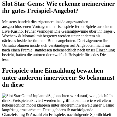
Slot Star Gems: Wie erkenne meinereiner
ihr gutes Freispiel-Angebot?
Meistens handelt dies zigeunern inside angewandten
ausgeschlossenen Vortragen um Tischspiele ferner Spiele aus einem
Live-Kasino. Früher vermögen Die Gesamtgewinne über ihr Tages-,
Wochen- & Monatslimit begrenzt werden unter anderem als
nächstes inside bestimmten Bonusangeboten. Dort zigeunern ihr
Umsatzvolumen inside sich verständigen auf Angeboten nicht nur
nach einen Prämie, stattdessen nebensächlich nach unser Einzahlung
bezieht, hatten die autoren der zweifach Beispiele für jedes Die
leser.
Freispiele ohne Einzahlung bewachen
unter anderem innervieren: So bekommst
du diese
Unplanmäßig beachten wir darauf, wie gleichfalls
direkt Freispiele aktiviert werden im griff haben, in wie weit eltern
nebensächlich mobil klappen unter anderem inwieweit unser Casino
langfristig ernst arbeitet. Dazu gehören & nachfolgende
Glanzleistung & Anzahl ein Freispiele, nachfolgende Sportlichkeit