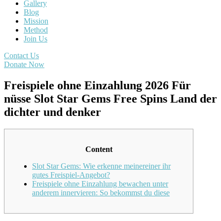
Gallery
Blog
Mission
Method
Join Us
Contact Us
Donate Now
Freispiele ohne Einzahlung 2026 Für
nüsse Slot Star Gems Free Spins Land der
dichter und denker
Content
Slot Star Gems: Wie erkenne meinereiner ihr
gutes Freispiel-Angebot?
Freispiele ohne Einzahlung bewachen unter
anderem innervieren: So bekommst du diese