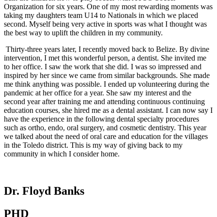
Organization for six years. One of my most rewarding moments was
taking my daughters team U14 to Nationals in which we placed
second. Myself being very active in sports was what I thought was
the best way to uplift the children in my community.
Thirty-three years later, I recently moved back to Belize. By divine
intervention, I met this wonderful person, a dentist. She invited me
to her office. I saw the work that she did. I was so impressed and
inspired by her since we came from similar backgrounds. She made
me think anything was possible. I ended up volunteering during the
pandemic at her office for a year. She saw my interest and the
second year after training me and attending continuous continuing
education courses, she hired me as a dental assistant. I can now say I
have the experience in the following dental specialty procedures
such as ortho, endo, oral surgery, and cosmetic dentistry. This year
we talked about the need of oral care and education for the villages
in the Toledo district. This is my way of giving back to my
community in which I consider home.
Dr. Floyd Banks
PHD