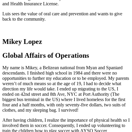
and Health Insurance License.
Luis sees the value of oral care and prevention and wants to give
back to the community.
Mikey Lopez
Global Affairs of Operations
My name is Mikey, a Belizean national from Myan and Spaniard
descendants. I finished high school in 1984 and there were no
opportunities to further my education or to be employed. My parents
weren’t of much means so at the age of 19, I had to decide what
direction my life would take. I ended up migrating to the US, I
ended on 42
nd
street and 8
th
Ave, NYC at Port Authority (The
biggest bus terminal in the US) where I lived homeless for the first
four and a half months, with only seventy-five dollars, two suits of
clothes, and my sleeping bag. I survived!
After having children, I realize the importance of physical health so I
involved them in soccer. Consequently, I ended up volunteering to
train the children how to play soccer with AYSO Soccer