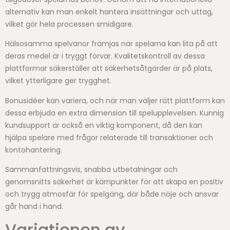
alternativ kan man enkelt hantera insättningar och uttag,
vilket gör hela processen smidigare.
Hälsosamma spelvanor främjas när spelarna kan lita på att
deras medel är i tryggt förvar. Kvalitetskontroll av dessa
plattformar säkerställer att säkerhetsåtgärder är på plats,
vilket ytterligare ger trygghet.
Bonusidéer kan variera, och när man väljer rätt plattform kan
dessa erbjuda en extra dimension till spelupplevelsen. Kunnig
kundsupport är också en viktig komponent, då den kan
hjälpa spelare med frågor relaterade till transaktioner och
kontohantering.
Sammanfattningsvis, snabba utbetalningar och
genomsnitts säkerhet är kärnpunkter för att skapa en positiv
och trygg atmosfär för spelgäng, där både nöje och ansvar
går hand i hand.
Variationen av