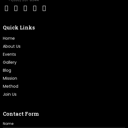
Quick Links
Home
About Us
Events
Gallery
Blog
Mission
Method
Join Us
Contact Form
Name