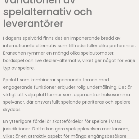
spelalternativ och
leverantörer
I dagens spelvärld finns det en imponerande bredd av
internationella alternativ som tillfredsställer olika preferenser.
Branschen rymmer en mängd olika spelautomater,
bordsspel och live dealer-alternativ, vilket ger något för varje
typ av spelare.
Spelott som kombinerar spännande teman med
engagerande funktioner erbjuder rolig underhållning. Det är
viktigt att välja plattformar som uppmuntrar hälsosamma
spelvanor, där ansvarsfullt spelande prioriteras och spelare
skyddas.
En ytterligare fördel är skattefördelar för spelare i vissa
jurisdiktioner. Detta kan göra spelupplevelsen mer lönsam,
vilket är en attraktiv aspekt för många engångsbesökare