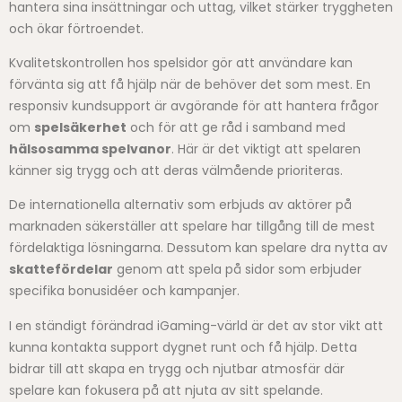
hantera sina insättningar och uttag, vilket stärker tryggheten
och ökar förtroendet.
Kvalitetskontrollen hos spelsidor gör att användare kan
förvänta sig att få hjälp när de behöver det som mest. En
responsiv kundsupport är avgörande för att hantera frågor
om
spelsäkerhet
och för att ge råd i samband med
hälsosamma spelvanor
. Här är det viktigt att spelaren
känner sig trygg och att deras välmående prioriteras.
De internationella alternativ som erbjuds av aktörer på
marknaden säkerställer att spelare har tillgång till de mest
fördelaktiga lösningarna. Dessutom kan spelare dra nytta av
skattefördelar
genom att spela på sidor som erbjuder
specifika bonusidéer och kampanjer.
I en ständigt förändrad iGaming-värld är det av stor vikt att
kunna kontakta support dygnet runt och få hjälp. Detta
bidrar till att skapa en trygg och njutbar atmosfär där
spelare kan fokusera på att njuta av sitt spelande.