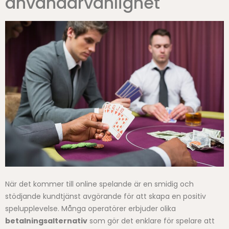
användarvänlighet
När det kommer till online spelande är en smidig och
stödjande kundtjänst avgörande för att skapa en positiv
spelupplevelse. Många operatörer erbjuder olika
betalningsalternativ
som gör det enklare för spelare att