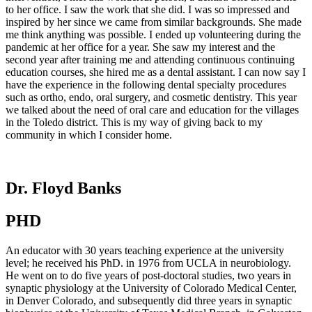
to her office. I saw the work that she did. I was so impressed and
inspired by her since we came from similar backgrounds. She made
me think anything was possible. I ended up volunteering during the
pandemic at her office for a year. She saw my interest and the
second year after training me and attending continuous continuing
education courses, she hired me as a dental assistant. I can now say I
have the experience in the following dental specialty procedures
such as ortho, endo, oral surgery, and cosmetic dentistry. This year
we talked about the need of oral care and education for the villages
in the Toledo district. This is my way of giving back to my
community in which I consider home.
Dr. Floyd Banks
PHD
An educator with 30 years teaching experience at the university
level; he received his PhD. in 1976 from UCLA in neurobiology.
He went on to do five years of post-doctoral studies, two years in
synaptic physiology at the University of Colorado Medical Center,
in Denver Colorado, and subsequently did three years in synaptic