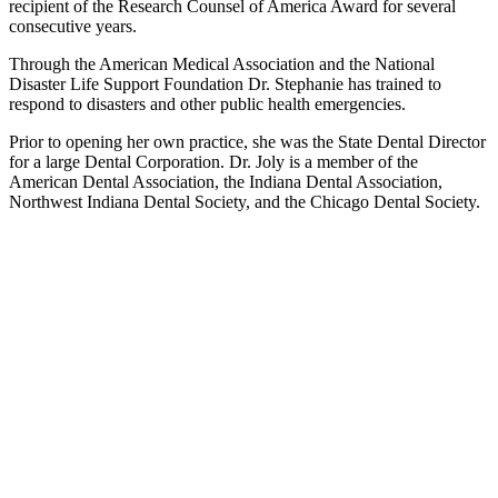
recipient of the Research Counsel of America Award for several
consecutive years.
Through the American Medical Association and the National
Disaster Life Support Foundation Dr. Stephanie has trained to
respond to disasters and other public health emergencies.
Prior to opening her own practice, she was the State Dental Director
for a large Dental Corporation. Dr. Joly is a member of the
American Dental Association, the Indiana Dental Association,
Northwest Indiana Dental Society, and the Chicago Dental Society.