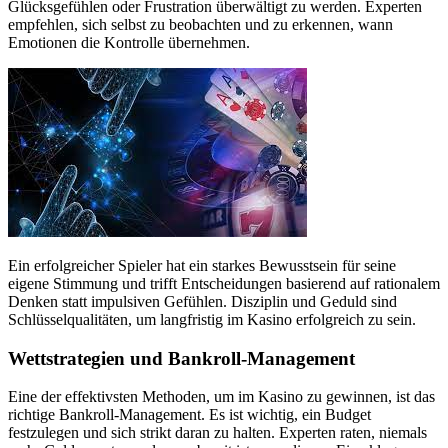
Glücksgefühlen oder Frustration überwältigt zu werden. Experten
empfehlen, sich selbst zu beobachten und zu erkennen, wann
Emotionen die Kontrolle übernehmen.
Ein erfolgreicher Spieler hat ein starkes Bewusstsein für seine
eigene Stimmung und trifft Entscheidungen basierend auf rationalem
Denken statt impulsiven Gefühlen. Disziplin und Geduld sind
Schlüsselqualitäten, um langfristig im Kasino erfolgreich zu sein.
Wettstrategien und Bankroll-Management
Eine der effektivsten Methoden, um im Kasino zu gewinnen, ist das
richtige Bankroll-Management. Es ist wichtig, ein Budget
festzulegen und sich strikt daran zu halten. Experten raten, niemals