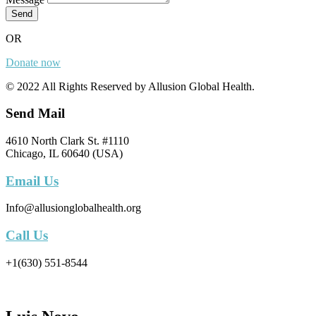
Send
OR
Donate now
© 2022 All Rights Reserved by Allusion Global Health.
Send Mail
4610 North Clark St. #1110
Chicago, IL 60640 (USA)
Email Us
Info@allusionglobalhealth.org
Call Us
+1(630) 551-8544