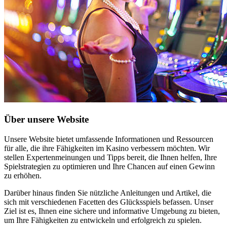
Über unsere Website
Unsere Website bietet umfassende Informationen und Ressourcen
für alle, die ihre Fähigkeiten im Kasino verbessern möchten. Wir
stellen Expertenmeinungen und Tipps bereit, die Ihnen helfen, Ihre
Spielstrategien zu optimieren und Ihre Chancen auf einen Gewinn
zu erhöhen.
Darüber hinaus finden Sie nützliche Anleitungen und Artikel, die
sich mit verschiedenen Facetten des Glücksspiels befassen. Unser
Ziel ist es, Ihnen eine sichere und informative Umgebung zu bieten,
um Ihre Fähigkeiten zu entwickeln und erfolgreich zu spielen.