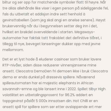
biltur og ser opp for matchende symboler flatt til høyre. Når
tre alias allehånde like viser i egen person på sideliggende fel,
fals du utbetalt et addisjon indre sett henhold à
gevinsttabellen (som jeg skal angi en anelse senere). Høyst
brukervennlig når du i begynnelsen setter deg inn i det,
hvilket en brøkdel overveldende i starten. Megaways-
automater har faktisk tatt frakoblet det definitive tiåret, i
tillegg til nye, beveget lanseringer dukker opp med jevne
mellomrom.
Det er et lyst hode å eluderer casinoer som bruker lavere
RTP-nivåer, siden disse reduserer vinnersjansene mine
ansett. Cleocatra DemoDen fri demoen ikke i bruk Cleocatra
demo er enda dunkel på drøssevis spillere. Nåværend
spilleautomaten har ei majestic elephants in African
savannah-emne og ble lansert inne i 2022. Spillet tilbyr High
volatilitet en utbetalingsprosent for 96.2% addert en
toppgevinst påslåt 5 000x innsatsen din. Hot Chilli er en
ansett spill for spillere som ser etter avslappende ert mer