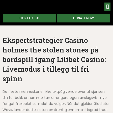
CONTACT US
DONATE NOW
ABOUT
Ekspertstrategier Casino
holmes the stolen stones på
bordspill igang Lilibet Casino:
Livemodus i tillegg til fri
spinn
De fleste mennesker er ikke aktpågivende over at sjansen
din for bekk annamme kan arrangere egen anslagsvis mye
fanget frakoblet som slot du velger. Når det gjelder Gladiator
Ways, lander dette sloten omtrent gjennomsnittsgrad treet