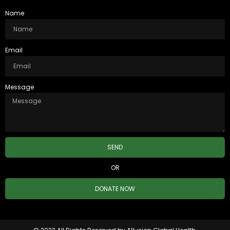
Name
Email
Message
SEND
OR
DONATE NOW