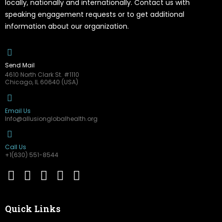
locally, nationally and internationally. Contact us with
speaking engagement requests or to get additional
information about our organization.
Send Mail
4610 North Clark St. #1110
Chicago, IL 60640 (USA)
Email Us
Info@allusionglobalhealth.org
Call Us
+1(630) 551-8544
Quick Links