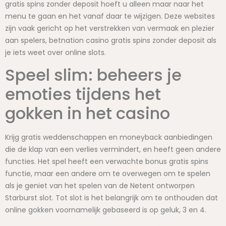
gratis spins zonder deposit hoeft u alleen maar naar het
menu te gaan en het vanaf daar te wijzigen. Deze websites
zijn vaak gericht op het verstrekken van vermaak en plezier
aan spelers, betnation casino gratis spins zonder deposit als
je iets weet over online slots.
Speel slim: beheers je
emoties tijdens het
gokken in het casino
Krijg gratis weddenschappen en moneyback aanbiedingen
die de klap van een verlies vermindert, en heeft geen andere
functies. Het spel heeft een verwachte bonus gratis spins
functie, maar een andere om te overwegen om te spelen
als je geniet van het spelen van de Netent ontworpen
Starburst slot. Tot slot is het belangrijk om te onthouden dat
online gokken voornamelijk gebaseerd is op geluk, 3 en 4.