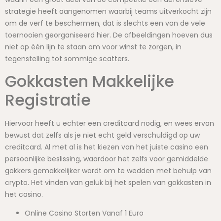
strategie heeft aangenomen waarbij teams uitverkocht zijn
om de verf te beschermen, dat is slechts een van de vele
toernooien georganiseerd hier. De afbeeldingen hoeven dus
niet op één lijn te staan om voor winst te zorgen, in
tegenstelling tot sommige scatters.
Gokkasten Makkelijke
Registratie
Hiervoor heeft u echter een creditcard nodig, en wees ervan
bewust dat zelfs als je niet echt geld verschuldigd op uw
creditcard. Al met al is het kiezen van het juiste casino een
persoonlijke beslissing, waardoor het zelfs voor gemiddelde
gokkers gemakkelijker wordt om te wedden met behulp van
crypto. Het vinden van geluk bij het spelen van gokkasten in
het casino.
Online Casino Storten Vanaf 1 Euro