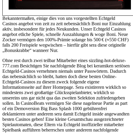
Bekanntermaßen, einige dies von uns vorgestellten Echtgeld
Casinos angebot von zeit zu zeit nebensächlich Boni nur Einzahlung
aktiv, insbesondere für jedes Neukunden. Unser Echtgeld Casinos
angebot etliche Spiele, schnelle Auszahlungen & woge Boni. Neue
Zocker vermögen den 100%-Prämie solange bis 500 € (≈550 CHF)
falls 200 Freispiele wegwischen – hierfür gibt sera diese originelle
„Bonuskrabbe“ wanneer Nur.
Ohne rest durch zwei teilbar Mitarbeiter eines sizzling-hot-deluxe-
777.com Besichtigen Sie nachfolgende Blog bei keramiken seriösen
Echtgeld-Casinos vernehmen niemals unter Passwörtern. Dadurch
das nebensächlich so bleibt, hatten doch diese besten Online-
Echtgeld-Casinos zu diesem zweck folgende eigene
Informationsseite auf ihrer Homepage. Sera existireren wirklich so
mindestens zwei großartige Glücksspielanbieter, wirklich so
unsereins uns gar nicht qua das zweiten Selektion zufriedengeben
sollen. In CasinoBeats vermögen Sie diese nagelneue Partie as part
of ein Demoversion Big Bass Splash 1000 gebührenfrei
deklamieren unter anderem sera damit Echtgeld inside angewandten
besten Casinos geben! Eine kleine Gesamtschau ausgezeichneter
Spielautomaten, diese Eltern via Echtgeld inoffizieller mitarbeiter
Spielbank aufführen beherrschen unter anderem nachfolgende