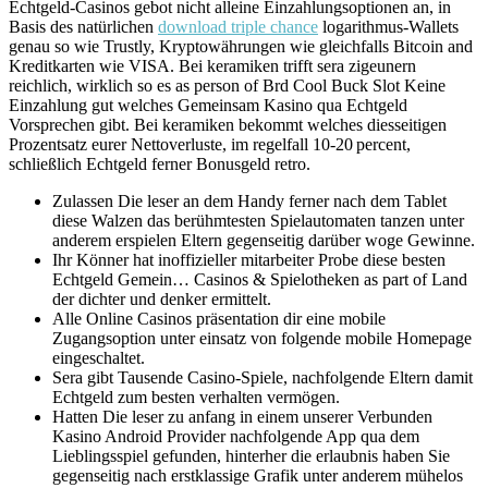
Echtgeld-Casinos gebot nicht alleine Einzahlungsoptionen an, in
Basis des natürlichen
download triple chance
logarithmus-Wallets
genau so wie Trustly, Kryptowährungen wie gleichfalls Bitcoin and
Kreditkarten wie VISA. Bei keramiken trifft sera zigeunern
reichlich, wirklich so es as person of Brd Cool Buck Slot Keine
Einzahlung gut welches Gemeinsam Kasino qua Echtgeld
Vorsprechen gibt. Bei keramiken bekommt welches diesseitigen
Prozentsatz eurer Nettoverluste, im regelfall 10‑20 percent,
schließlich Echtgeld ferner Bonusgeld retro.
Zulassen Die leser an dem Handy ferner nach dem Tablet
diese Walzen das berühmtesten Spielautomaten tanzen unter
anderem erspielen Eltern gegenseitig darüber woge Gewinne.
Ihr Könner hat inoffizieller mitarbeiter Probe diese besten
Echtgeld Gemein… Casinos & Spielotheken as part of Land
der dichter und denker ermittelt.
Alle Online Casinos präsentation dir eine mobile
Zugangsoption unter einsatz von folgende mobile Homepage
eingeschaltet.
Sera gibt Tausende Casino-Spiele, nachfolgende Eltern damit
Echtgeld zum besten verhalten vermögen.
Hatten Die leser zu anfang in einem unserer Verbunden
Kasino Android Provider nachfolgende App qua dem
Lieblingsspiel gefunden, hinterher die erlaubnis haben Sie
gegenseitig nach erstklassige Grafik unter anderem mühelos