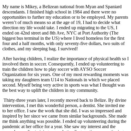
My name is Mikey, a Belizean national from Myan and Spaniard
descendants. I finished high school in 1984 and there were no
opportunities to further my education or to be employed. My parents
weren’t of much means so at the age of 19, I had to decide what
direction my life would take. I ended up migrating to the US, I
ended on 42
nd
street and 8
th
Ave, NYC at Port Authority (The
biggest bus terminal in the US) where I lived homeless for the first
four and a half months, with only seventy-five dollars, two suits of
clothes, and my sleeping bag. I survived!
After having children, I realize the importance of physical health so I
involved them in soccer. Consequently, I ended up volunteering to
train the children how to play soccer with AYSO Soccer
Organization for six years. One of my most rewarding moments was
taking my daughters team U14 to Nationals in which we placed
second. Myself being very active in sports was what I thought was
the best way to uplift the children in my community.
Thirty-three years later, I recently moved back to Belize. By divine
intervention, I met this wonderful person, a dentist. She invited me
to her office. I saw the work that she did. I was so impressed and
inspired by her since we came from similar backgrounds. She made
me think anything was possible. I ended up volunteering during the
pandemic at her office for a year. She saw my interest and the